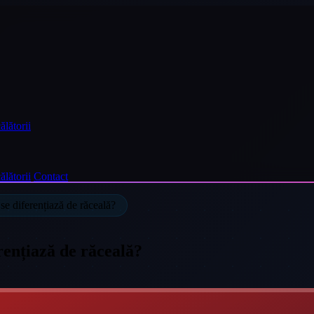
ălătorii
ălătorii
Contact
se diferențiază de răceală?
rențiază de răceală?