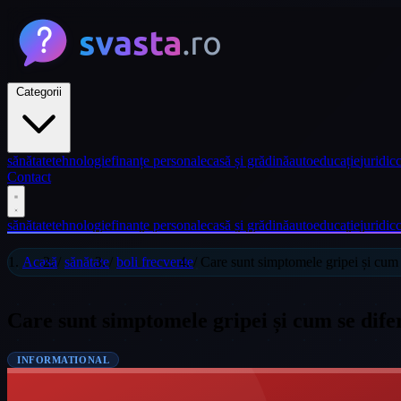
Categorii
sănătate
tehnologie
finanțe personale
casă și grădină
auto
educație
juridic
c
Contact
sănătate
tehnologie
finanțe personale
casă și grădină
auto
educație
juridic
c
Acasă
/
sănătate
/
boli frecvente
/
Care sunt simptomele gripei și cum 
Care sunt simptomele gripei și cum se dife
INFORMATIONAL