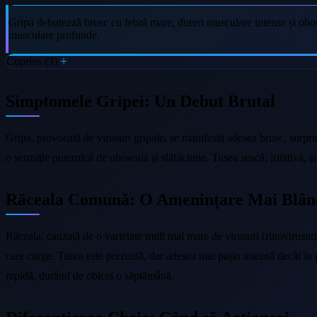
Gripa debutează brusc cu febră mare, dureri musculare intense și obos
musculare profunde.
Cuprins (3)
Simptomele Gripei: Un Debut Brutal
Gripa, provocată de virusuri gripale, se manifestă adesea brusc, surpr
o senzație puternică de oboseală și slăbiciune. Tusea seacă, iritativă, 
Răceala Comună: O Amenințare Mai Blân
Răceala, cauzată de o varietate mult mai mare de virusuri (rinovirusuri
care curge. Tusea este prezentă, dar adesea mai puțin intensă decât în g
rapidă, durând de obicei o săptămână.