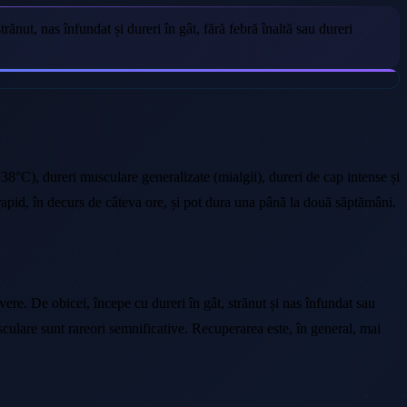
ut, nas înfundat și dureri în gât, fără febră înaltă sau dureri
 38°C), dureri musculare generalizate (mialgii), dureri de cap intense și
apid, în decurs de câteva ore, și pot dura una până la două săptămâni.
re. De obicei, începe cu dureri în gât, strănut și nas înfundat sau
sculare sunt rareori semnificative. Recuperarea este, în general, mai