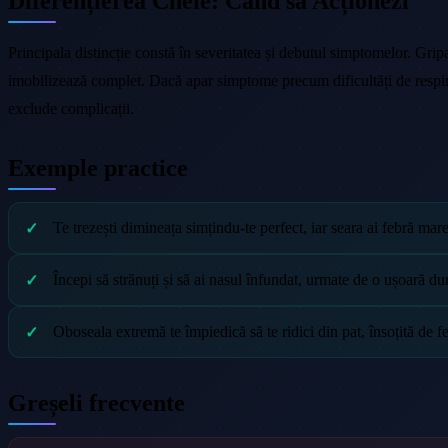
Diferențierea Cheie: Când să Acționezi
Principala distincție constă în severitatea și debutul simptomelor. Grip
imobilizează complet. Dacă apar simptome precum dificultăți de respirați
exclude complicații.
Exemple practice
Te trezești dimineața simțindu-te perfect, iar seara ai febră mare
Începi să strănuți și să ai nasul înfundat, urmate de o ușoară du
Oboseala extremă te împiedică să te ridici din pat, însoțită de f
Greșeli frecvente