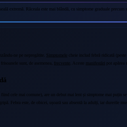
eală extremă. Răceala este mai blândă, cu simptome graduale precum străn
inzându-ne pe nepregătite.
Simptomele
cheie includ febră ridicată (peste
și frisoanele sunt, de asemenea,
frecvente
. Aceste
manifestări
pot apărea r
dă
 fiind cele mai comune), are un debut mai lent și simptome mai puțin seve
ripă. Febra este, de obicei, ușoară sau absentă la adulți, iar durerile mu