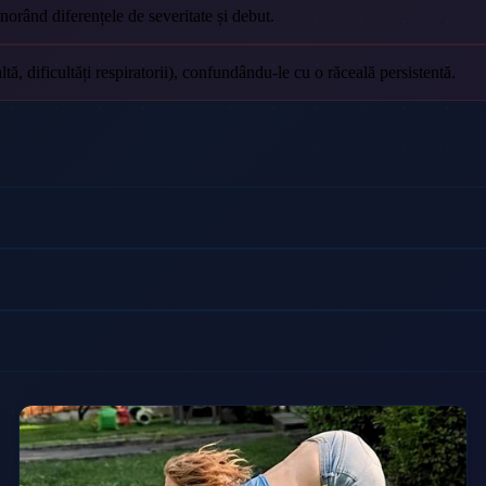
gnorând diferențele de severitate și debut.
ă, dificultăți respiratorii), confundându-le cu o răceală persistentă.