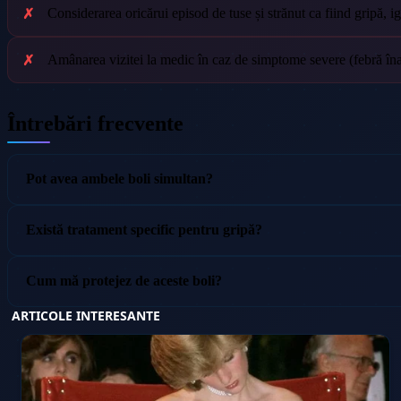
Considerarea oricărui episod de tuse și strănut ca fiind gripă, i
Amânarea vizitei la medic în caz de simptome severe (febră înalt
Întrebări frecvente
Pot avea ambele boli simultan?
Există tratament specific pentru gripă?
Cum mă protejez de aceste boli?