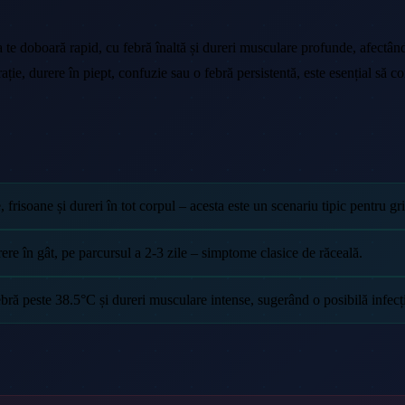
a te doboară rapid, cu febră înaltă și dureri musculare profunde, afectându
e, durere în piept, confuzie sau o febră persistentă, este esențial să co
, frisoane și dureri în tot corpul – acesta este un scenariu tipic pentru gr
rere în gât, pe parcursul a 2-3 zile – simptome clasice de răceală.
ebră peste 38.5°C și dureri musculare intense, sugerând o posibilă infecți