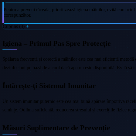
Pentru a preveni răceala, prioritizează igiena mâinilor, evită contactu
corespunzător.
Cuprins (3)
Igiena – Primul Pas Spre Protecție
Spălarea frecventă și corectă a mâinilor este cea mai eficientă metodă
dezinfectant pe bază de alcool dacă apa nu este disponibilă. Evită să te
Întărește-ți Sistemul Imunitar
Un sistem imunitar puternic este cea mai bună apărare împotriva răcelilo
semințe. Odihna suficientă, reducerea stresului și exercițiile fizice re
Măsuri Suplimentare de Prevenție