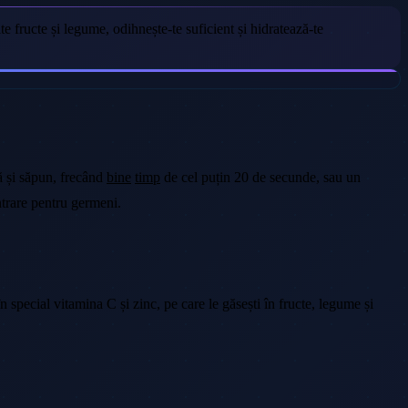
e fructe și legume, odihnește-te suficient și hidratează-te
ă și săpun, frecând
bine
timp
de cel puțin 20 de secunde, sau un
intrare pentru germeni.
 special vitamina C și zinc, pe care le găsești în fructe, legume și