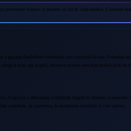
l cu persoanele bolnave și menține un stil de viață sănătos. Consumă mult
 de a
preveni
răspândirea virusurilor care cauzează răceala. Folosește ap
 atingi la ochi, nas și gură, deoarece acestea sunt principalele porți de 
r. Asigură-ți o alimentație echilibrată, bogată în vitamine și minerale, în
gulate contribuie, de asemenea, la menținerea imunității la cote optime.