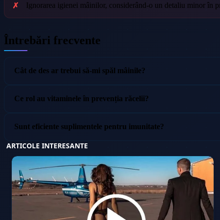
Ignorarea igienei mâinilor, considerând-o un detaliu minor în pr
Întrebări frecvente
Cât de des ar trebui să-mi spăl mâinile?
Ce rol au vitaminele în prevenția răcelii?
Sunt eficiente suplimentele pentru imunitate?