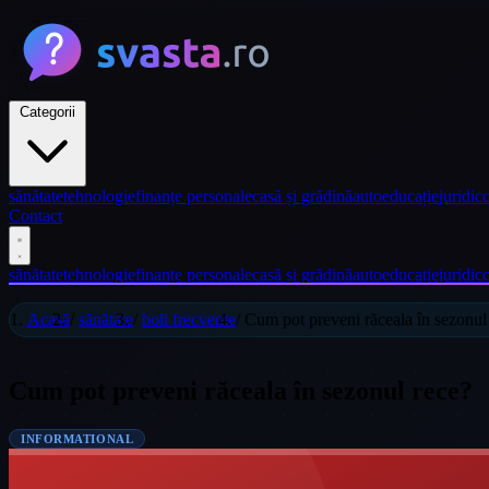
Categorii
sănătate
tehnologie
finanțe personale
casă și grădină
auto
educație
juridic
c
Contact
sănătate
tehnologie
finanțe personale
casă și grădină
auto
educație
juridic
c
Acasă
/
sănătate
/
boli frecvente
/
Cum pot preveni răceala în sezonul
Cum pot preveni răceala în sezonul rece?
INFORMATIONAL