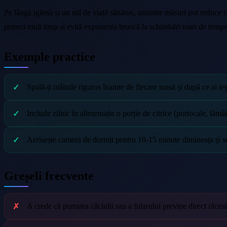
Pe lângă igienă și un stil de viață sănătos, anumite măsuri pot reduce ris
petreci mult timp și evită expunerea bruscă la schimbări mari de tempe
Exemple practice
Spală-ți mâinile riguros înainte de fiecare masă și după ce ai ie
Include zilnic în alimentație o porție de citrice (portocale, lăm
Aerisește camera de dormit pentru 10-15 minute dimineața și sear
Greșeli frecvente
A crede că purtarea căciulii sau a fularului previne direct răcea