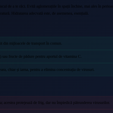
cul de a te răci. Evită aglomerațiile în spații închise, mai ales în perioa
ratură. Hidratarea adecvată este, de asemenea, esențială.
șit din mijloacele de transport în comun.
âi) sau fructe de pădure pentru aportul de vitamina C.
a, chiar și iarna, pentru a elimina concentrația de virusuri.
la; acestea protejează de frig, dar nu împiedică pătrunderea virusurilor.