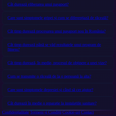
Cât durează eliberarea unui pașaport?
Care sunt simptomele gripei și cum se diferențiază de răceală?
Cât timp durează procesarea unui pașaport nou în România?
Cât timp durează până se văd rezultatele unui program de
fitness?
Cât timp durează, în medie, procesul de obținere a unei vize?
Cum se transmite o răceală de la o persoană la alta?
Care sunt simptomele depresiei și când să cer ajutor?
Cât durează în medie o reparație la instalațiile sanitare?
Confidențialitate
Termeni și Condiții
Cookie-uri
Contact