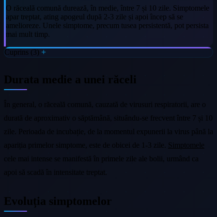
O răceală comună durează, în medie, între 7 și 10 zile. Simptomele
apar treptat, ating apogeul după 2-3 zile și apoi încep să se
amelioreze. Unele simptome, precum tusea persistentă, pot persista
mai mult timp.
Cuprins (3)
Durata medie a unei răceli
În general, o răceală comună, cauzată de virusuri respiratorii, are o
durată de aproximativ o săptămână, situându-se frecvent între 7 și 10
zile. Perioada de incubație, de la momentul expunerii la virus până la
apariția primelor simptome, este de obicei de 1-3 zile.
Simptomele
cele mai intense se manifestă în primele zile ale bolii, urmând ca
apoi să scadă în intensitate treptat.
Evoluția simptomelor