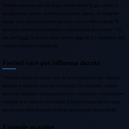
Primele semne ale unei răceli pot include dureri în gât, strănut și
secreții nazale apoase. Acestea sunt urmate, adesea, de congestie
nazală, tuse, dureri musculare ușoare și, uneori, febră scăzută. În
mod tipic, vindecarea completă se constată după aproximativ 7-10
zile, însă
tusea
, în special, poate persista
timp
de 2-3 săptămâni, fără
a indica neapărat o complicație.
Factori care pot influența durata
Viteza de recuperare poate varia de la o persoană la alta. Sistemul
imunitar al fiecăruia joacă un rol esențial. De asemenea, odihna
adecvată, hidratarea corespunzătoare și o alimentație echilibrată pot
contribui la o vindecare mai rapidă. Factorii precum stresul cronic
sau prezența altor afecțiuni medicale pot prelungi durata răcelii.
Exemple practice