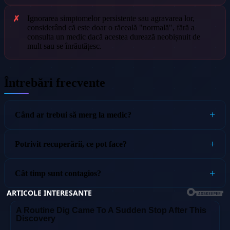
Ignorarea simptomelor persistente sau agravarea lor,
considerând că este doar o răceală "normală", fără a
consulta un medic dacă acestea durează neobișnuit de
mult sau se înrăutățesc.
Întrebări frecvente
Când ar trebui să merg la medic?
Potrivit recuperării, ce pot face?
Cât timp sunt contagios?