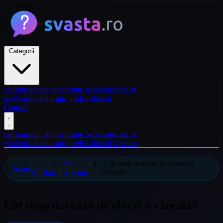
Categorii
sănătate
tehnologie
finanțe personale
casă și
grădină
auto
educație
juridic
călătorii
Contact
sănătate
tehnologie
finanțe personale
casă și
grădină
auto
educație
juridic
călătorii
Contact
/
/
boli
/
Cât timp durează de obicei o
Acasă
sănătate
frecvente
răceală?
Cât timp durează de obicei o răceală?