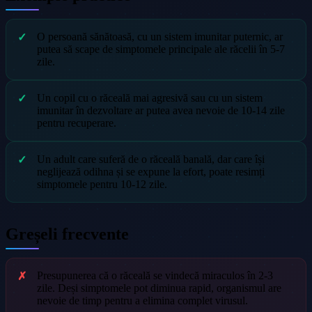
O persoană sănătoasă, cu un sistem imunitar puternic, ar
putea să scape de simptomele principale ale răcelii în 5-7
zile.
Un copil cu o răceală mai agresivă sau cu un sistem
imunitar în dezvoltare ar putea avea nevoie de 10-14 zile
pentru recuperare.
Un adult care suferă de o răceală banală, dar care își
neglijează odihna și se expune la efort, poate resimți
simptomele pentru 10-12 zile.
Greșeli frecvente
Presupunerea că o răceală se vindecă miraculos în 2-3
zile. Deși simptomele pot diminua rapid, organismul are
nevoie de timp pentru a elimina complet virusul.