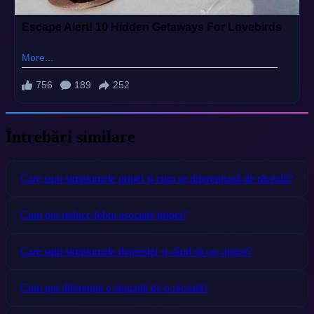
Întrebări similare
Care sunt simptomele gripei și cum se diferențiază de răceală?
Cum pot reduce febra asociată gripei?
Care sunt simptomele depresiei și când să cer ajutor?
Cum pot diferenția o sinuzită de o răceală?