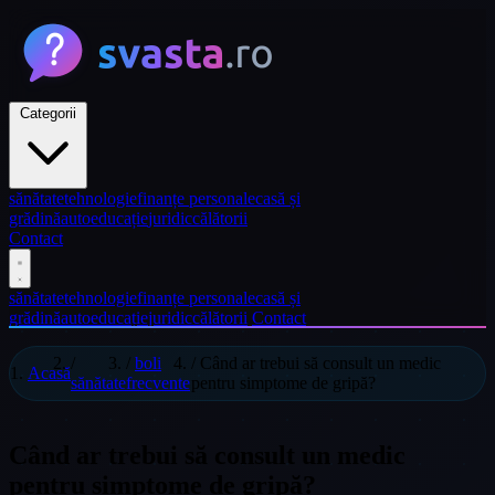
Categorii
sănătate
tehnologie
finanțe personale
casă și
grădină
auto
educație
juridic
călătorii
Contact
sănătate
tehnologie
finanțe personale
casă și
grădină
auto
educație
juridic
călătorii
Contact
/
/
boli
/
Când ar trebui să consult un medic
Acasă
sănătate
frecvente
pentru simptome de gripă?
Când ar trebui să consult un medic
pentru simptome de gripă?