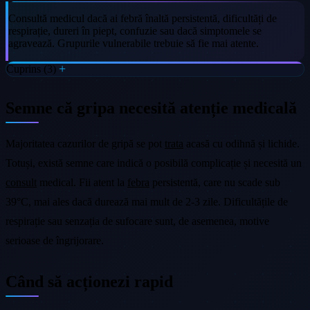
Consultă medicul dacă ai febră înaltă persistentă, dificultăți de
respirație, dureri în piept, confuzie sau dacă simptomele se
agravează. Grupurile vulnerabile trebuie să fie mai atente.
Cuprins (3)
Semne că gripa necesită atenție medicală
Majoritatea cazurilor de gripă se pot
trata
acasă cu odihnă și lichide.
Totuși, există semne care indică o posibilă complicație și necesită un
consult
medical. Fii atent la
febra
persistentă, care nu scade sub
39°C, mai ales dacă durează mai mult de 2-3 zile. Dificultățile de
respirație sau senzația de sufocare sunt, de asemenea, motive
serioase de îngrijorare.
Când să acționezi rapid