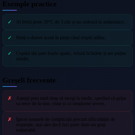
Exemple practice
Ai febră peste 39°C de 3 zile și nu cedează la antitermice.
Simți o durere acută în piept când respiri adânc.
Copilul tău pare foarte apatic, refuză lichidele și are puține
urinări.
Greșeli frecvente
Aștepți prea mult timp să mergi la medic, sperând că gripa
va trece de la sine, chiar și cu simptome severe.
Ignori semnele de complicații precum dificultățile de
respirație, mai ales dacă faci parte dintr-un grup
vulnerabil.