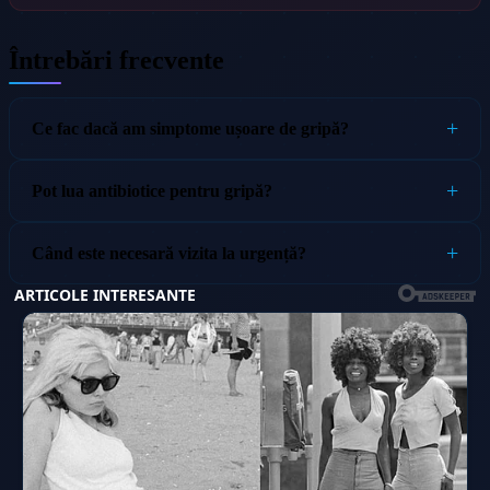
Întrebări frecvente
Ce fac dacă am simptome ușoare de gripă?
Pot lua antibiotice pentru gripă?
Când este necesară vizita la urgență?