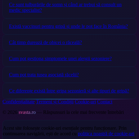
Ce sunt tulburările de somn și când ar trebui să consult un
medic specialist?
Există vaccinuri pentru gripă și unde le pot face în România?
Cât timp durează de obicei o răceală?
Cum pot gestiona simptomele unei alergii sezoniere?
Cum pot trata tusea asociată răcelii?
Ce diferențe există între gripa sezonieră și alte tipuri de gripă?
Confidențialitate
Termeni și Condiții
Cookie-uri
Contact
© 2026
svasta.ro
— Răspunsuri la cele mai frecvente întrebări
Acest site folosește cookie-uri esențiale pentru funcționare. Prin
continuarea navigării, ești de acord cu
politica noastră de cookie-uri
.