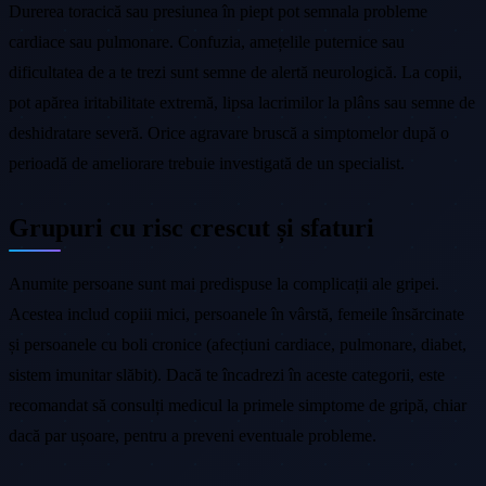
Durerea toracică sau presiunea în piept pot semnala probleme
cardiace sau pulmonare. Confuzia, amețelile puternice sau
dificultatea de a te trezi sunt semne de alertă neurologică. La copii,
pot apărea iritabilitate extremă, lipsa lacrimilor la plâns sau semne de
deshidratare severă. Orice agravare bruscă a simptomelor după o
perioadă de ameliorare trebuie investigată de un specialist.
Grupuri cu risc crescut și sfaturi
Anumite persoane sunt mai predispuse la complicații ale gripei.
Acestea includ copiii mici, persoanele în vârstă, femeile însărcinate
și persoanele cu boli cronice (afecțiuni cardiace, pulmonare, diabet,
sistem imunitar slăbit). Dacă te încadrezi în aceste categorii, este
recomandat să consulți medicul la primele simptome de gripă, chiar
dacă par ușoare, pentru a preveni eventuale probleme.