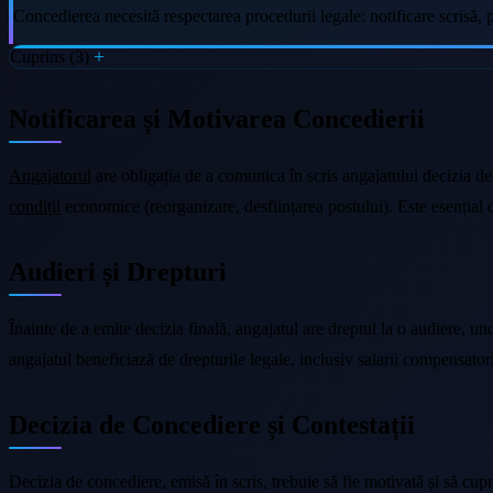
Concedierea necesită respectarea procedurii legale: notificare scrisă, p
Cuprins (3)
Notificarea și Motivarea Concedierii
Angajatorul
are obligația de a comunica în scris angajatului decizia d
condiții
economice (reorganizare, desființarea postului). Este esențial ca
Audieri și Drepturi
Înainte de a emite decizia finală, angajatul are dreptul la o audiere, u
angajatul beneficiază de drepturile legale, inclusiv salarii compensato
Decizia de Concediere și Contestații
Decizia de concediere, emisă în scris, trebuie să fie motivată și să cupr