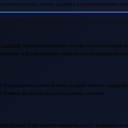
rezentarea motivelor, audierea angajatului și acordarea drepturilor salaria
e
concediere
, menționând clar motivele invocate. Acestea pot fi legate d
 motivele să fie reale și temeinic justificate conform legislației muncii 
nde își poate prezenta punctul de vedere și probele necesare. Angajatorul 
rii, în funcție de vechimea în muncă și motivele concedierii.
indă informații despre drepturile angajatului, inclusiv posibilitatea de a 