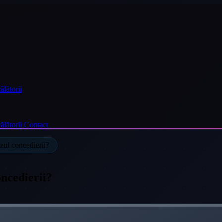
ălătorii
ălătorii
Contact
zul concedierii?
oncedierii?