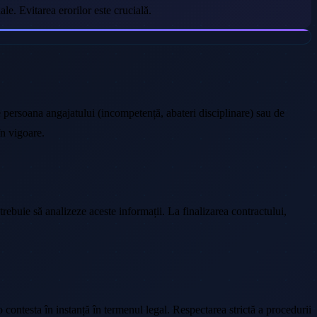
le. Evitarea erorilor este crucială.
e persoana angajatului (incompetență, abateri disciplinare) sau de
în vigoare.
trebuie să analizeze aceste informații. La finalizarea contractului,
o contesta în instanță în termenul legal. Respectarea strictă a procedurii