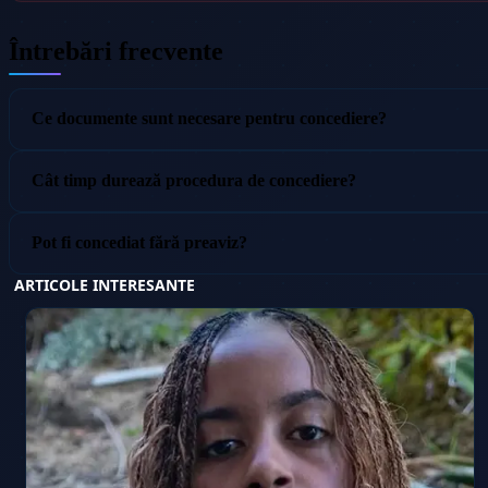
Întrebări frecvente
Ce documente sunt necesare pentru concediere?
Cât timp durează procedura de concediere?
Pot fi concediat fără preaviz?