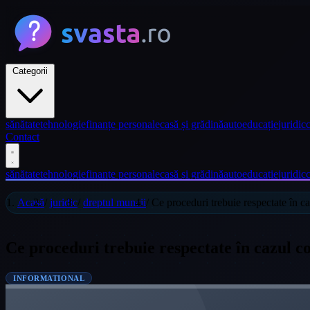
Categorii
sănătate
tehnologie
finanțe personale
casă și grădină
auto
educație
juridic
c
Contact
sănătate
tehnologie
finanțe personale
casă și grădină
auto
educație
juridic
c
Acasă
/
juridic
/
dreptul muncii
/
Ce proceduri trebuie respectate în ca
Ce proceduri trebuie respectate în cazul c
INFORMATIONAL