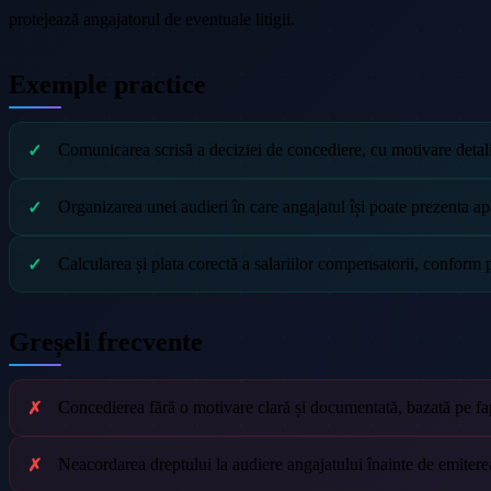
protejează angajatorul de eventuale litigii.
Exemple practice
Comunicarea scrisă a deciziei de concediere, cu motivare detali
Organizarea unei audieri în care angajatul își poate prezenta ap
Calcularea și plata corectă a salariilor compensatorii, conform 
Greșeli frecvente
Concedierea fără o motivare clară și documentată, bazată pe fap
Neacordarea dreptului la audiere angajatului înainte de emiterea