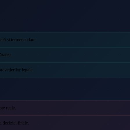
ată și termene clare.
ărarea.
prevederilor legale.
te reale.
 deciziei finale.