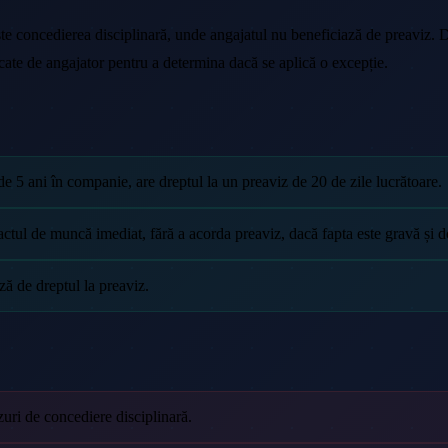
este concedierea disciplinară, unde angajatul nu beneficiază de preaviz.
cate de angajator pentru a determina dacă se aplică o excepție.
5 ani în companie, are dreptul la un preaviz de 20 de zile lucrătoare.
ractul de muncă imediat, fără a acorda preaviz, dacă fapta este gravă și d
ză de dreptul la preaviz.
zuri de concediere disciplinară.