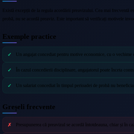
Există excepții de la regula acordării preavizului. Cea mai frecventă 
probă, nu se acordă preaviz. Este important să verificați motivele invo
Exemple practice
Un angajat concediat pentru motive economice, cu o vechime de 
În cazul concedierii disciplinare, angajatorul poate înceta cont
Un salariat concediat în timpul perioadei de probă nu beneficia
Greșeli frecvente
Presupunerea că preavizul se acordă întotdeauna, chiar și în ca