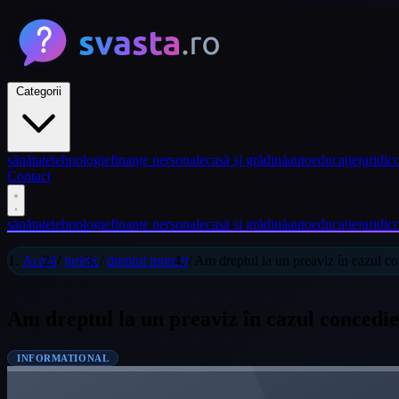
Categorii
sănătate
tehnologie
finanțe personale
casă și grădină
auto
educație
juridic
c
Contact
sănătate
tehnologie
finanțe personale
casă și grădină
auto
educație
juridic
c
Acasă
/
juridic
/
dreptul muncii
/
Am dreptul la un preaviz în cazul co
Am dreptul la un preaviz în cazul concedie
INFORMATIONAL