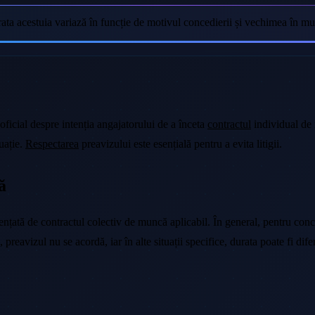
rata acestuia variază în funcție de motivul concedierii și vechimea în mun
oficial despre intenția angajatorului de a înceta
contractul
individual de 
uație.
Respectarea
preavizului este esențială pentru a evita litigii.
ă
nțată de contractul colectiv de muncă aplicabil. În general, pentru conc
, preavizul nu se acordă, iar în alte situații specifice, durata poate fi 