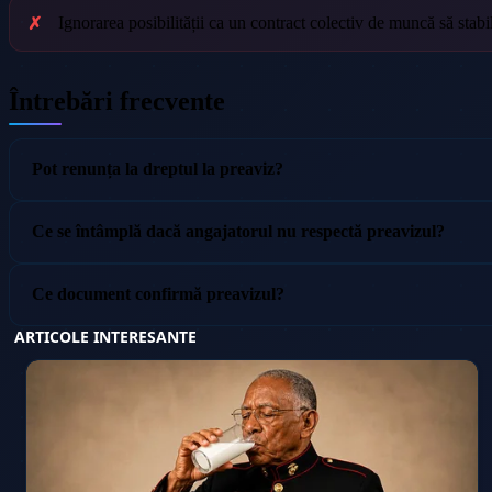
Ignorarea posibilității ca un contract colectiv de muncă să stab
Întrebări frecvente
Pot renunța la dreptul la preaviz?
Ce se întâmplă dacă angajatorul nu respectă preavizul?
Ce document confirmă preavizul?