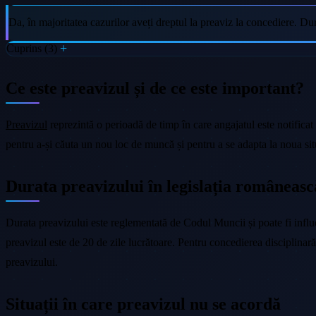
Da, în majoritatea cazurilor aveți dreptul la preaviz la concediere. Du
Cuprins (3)
Ce este preavizul și de ce este important?
Preavizul
reprezintă o perioadă de timp în care angajatul este notificat 
pentru a-și căuta un nou loc de muncă și pentru a se adapta la noua sit
Durata preavizului în legislația româneasc
Durata preavizului este reglementată de Codul Muncii și poate fi influe
preavizul este de 20 de zile lucrătoare. Pentru concedierea disciplinară
preavizului.
Situații în care preavizul nu se acordă