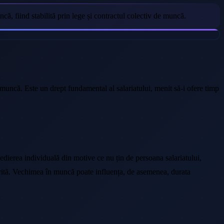
că, fiind stabilită prin lege și contractul colectiv de muncă.
muncă. Este un drept fundamental al salariatului, menit să-i ofere timp
edierea individuală din motive ce nu țin de persoana salariatului,
diferită. Vechimea în muncă poate influența, de asemenea, durata