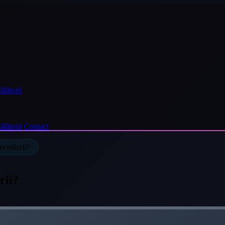
ălătorii
ălătorii
Contact
ncedierii?
rii?