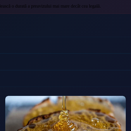
ilească o durată a preavizului mai mare decât cea legală.