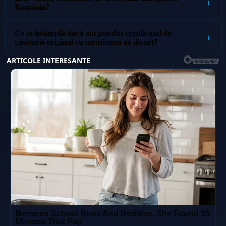
România?
Ce se întâmplă dacă am pierdut certificatul de
căsătorie original cu mențiunea de divorț?