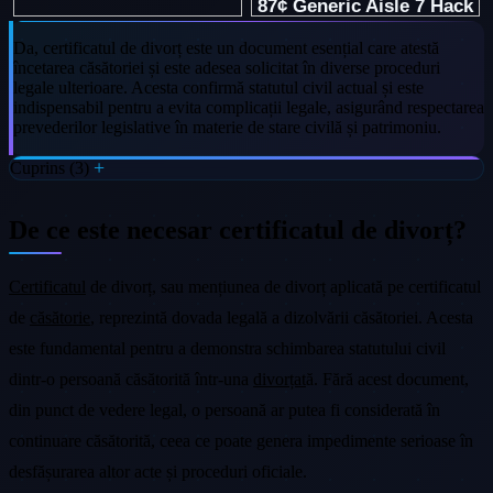
Da, certificatul de divorț este un document esențial care atestă
încetarea căsătoriei și este adesea solicitat în diverse proceduri
legale ulterioare. Acesta confirmă statutul civil actual și este
indispensabil pentru a evita complicații legale, asigurând respectarea
prevederilor legislative în materie de stare civilă și patrimoniu.
Cuprins (3)
De ce este necesar certificatul de divorț?
Certificatul
de divorț, sau mențiunea de divorț aplicată pe certificatul
de
căsătorie
, reprezintă dovada legală a dizolvării căsătoriei. Acesta
este fundamental pentru a demonstra schimbarea statutului civil
dintr-o persoană căsătorită într-una
divorțat
ă. Fără acest document,
din punct de vedere legal, o persoană ar putea fi considerată în
continuare căsătorită, ceea ce poate genera impedimente serioase în
desfășurarea altor acte și proceduri oficiale.