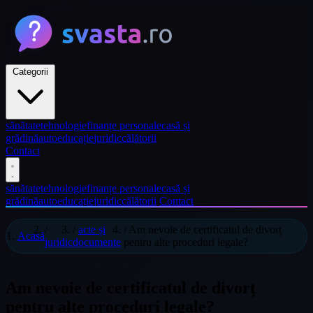
Categorii
sănătate
tehnologie
finanțe personale
casă și
grădină
auto
educație
juridic
călătorii
Contact
sănătate
tehnologie
finanțe personale
casă și
grădină
auto
educație
juridic
călătorii
Contact
/
/
acte și
/
Am nevoie de certificatul de divorț
Acasă
juridic
documente
pentru alte proceduri legale?
Am nevoie de certificatul de divorț
pentru alte proceduri legale?