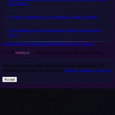
de identitate?
Ce este un certificat de cazier judiciar și unde se obține?
Ce documente sunt necesare pentru a obține certificatul de
deces?
Confidențialitate
Termeni și Condiții
Cookie-uri
Contact
© 2026
svasta.ro
— Răspunsuri la cele mai frecvente întrebări
Acest site folosește cookie-uri esențiale pentru funcționare. Prin
continuarea navigării, ești de acord cu
politica noastră de cookie-uri
.
Accept