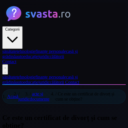
Categorii
sănătate
tehnologie
finanțe personale
casă și
grădină
auto
educație
juridic
călătorii
Contact
sănătate
tehnologie
finanțe personale
casă și
grădină
auto
educație
juridic
călătorii
Contact
/
/
acte și
/
Ce este un certificat de divorț și
Acasă
juridic
documente
cum se obține?
Ce este un certificat de divorț și cum se
obține?