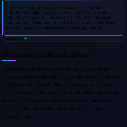
Certificatul de divorț este actul oficial care atestă încetarea
căsătoriei. Se obține fie pe cale administrativă (notar, ofițer stare
civilă), fie prin hotărâre judecătorească definitivă. Este esențial
pentru a-ți reglementa statutul civil și a efectua demersuri legale
ulterioare, precum o nouă căsătorie sau partajul bunurilor.
Cuprins (4)
Ce este un certificat de divorț?
Un
certificat
de divorț este documentul oficial care confirmă
încetarea legăturii matrimoniale. El atestă modificarea statutului civil
din "căsătorit" în "
divorțat
", fiind esențial pentru orice demers
ulterior. Acesta include o nouă căsătorie, schimbarea numelui sau
succesiuni. Fără acest act, divorțul nu este considerat oficializat
legal, generând complicații administrative și juridice pentru
persoanele implicate.