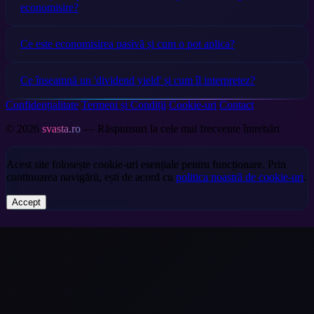
economisire?
Ce este economisirea pasivă și cum o pot aplica?
Ce înseamnă un 'dividend yield' și cum îl interpretez?
Confidențialitate
Termeni și Condiții
Cookie-uri
Contact
© 2026
svasta.ro
— Răspunsuri la cele mai frecvente întrebări
Acest site folosește cookie-uri esențiale pentru funcționare. Prin
continuarea navigării, ești de acord cu
politica noastră de cookie-uri
.
Accept