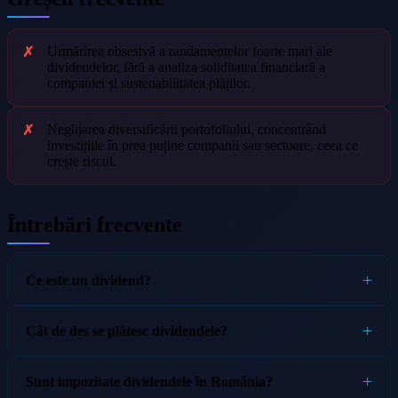
Urmărirea obsesivă a randamentelor foarte mari ale
dividendelor, fără a analiza soliditatea financiară a
companiei și sustenabilitatea plăților.
Neglijarea diversificării portofoliului, concentrând
investițiile în prea puține companii sau sectoare, ceea ce
crește riscul.
Întrebări frecvente
Ce este un dividend?
Cât de des se plătesc dividendele?
Sunt impozitate dividendele în România?