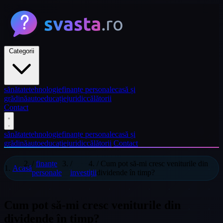
Categorii
sănătate
tehnologie
finanțe personale
casă și
grădină
auto
educație
juridic
călătorii
Contact
sănătate
tehnologie
finanțe personale
casă și
grădină
auto
educație
juridic
călătorii
Contact
/
finanțe
/
/
Cum pot să-mi cresc veniturile din
Acasă
personale
investiții
dividende în timp?
Cum pot să-mi cresc veniturile din
dividende în timp?