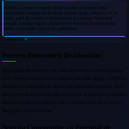
Pentru a-ți crește veniturile din dividende pe termen lung,
reinvestește constant dividendele primite, alege companii cu un
istoric solid de creștere a dividendelor și o situație financiară
robustă. Adaugă regulat capital nou și diversifică-ți portofoliul
pentru a maximiza efectul de capitalizare.
Cuprins (3)
Puterea Reinvestirii Dividendelor
Reinvestirea
dividendelor este piatra de temelie a creșterii
venitului
pasiv. Folosești banii pentru a cumpăra mai multe
acțiuni
, accelerând
semnificativ acumularea de capital prin capitalizare compusă. Acest
proces permite dividendelor tale să genereze la rândul lor dividende,
amplificând fluxul de venituri. Este o strategie esențială pe termen
lung pentru orice investitor.
Selecția Companiilor cu Potențial de