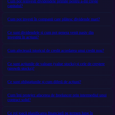
Cum pot reinvesti dividendele primite pentru a-mi crește
capitalul?
Cum pot investi în companii care plătesc dividende mari?
Ce sunt dividendele și cum pot genera venit pasiv din
investiții în acțiuni?
Cum afectează istoricul de credit acordarea unui credit nou?
Ce sunt acțiunile de valoare (value stocks) și cele de creștere
(growth stocks)?
Ce sunt obligațiunile și cum diferă de acțiuni?
Cum îmi protejez afacerea de freelancer prin intermediul unui
contract solid?
Ce rol joacă planificarea financiară pe termen lung în