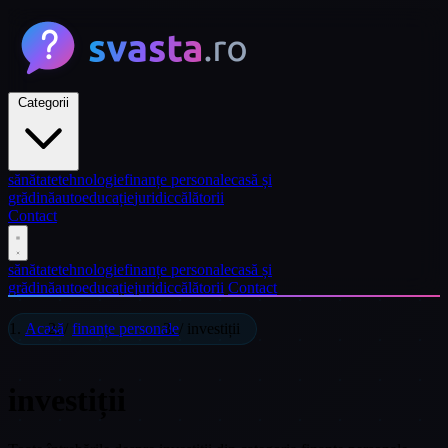
Categorii
sănătate
tehnologie
finanțe personale
casă și
grădină
auto
educație
juridic
călătorii
Contact
sănătate
tehnologie
finanțe personale
casă și
grădină
auto
educație
juridic
călătorii
Contact
Acasă
/
finanțe personale
/
investiții
investiții