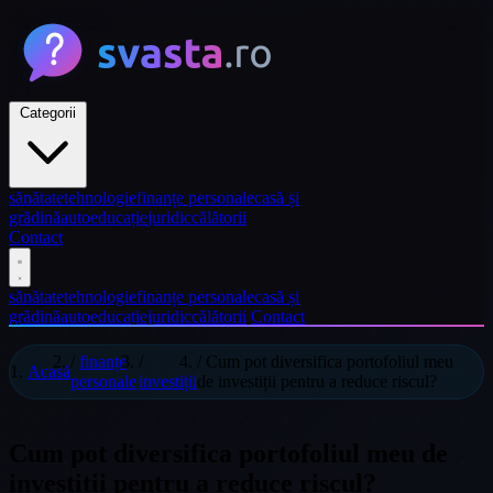
Categorii
sănătate
tehnologie
finanțe personale
casă și
grădină
auto
educație
juridic
călătorii
Contact
sănătate
tehnologie
finanțe personale
casă și
grădină
auto
educație
juridic
călătorii
Contact
/
finanțe
/
/
Cum pot diversifica portofoliul meu
Acasă
personale
investiții
de investiții pentru a reduce riscul?
Cum pot diversifica portofoliul meu de
investiții pentru a reduce riscul?