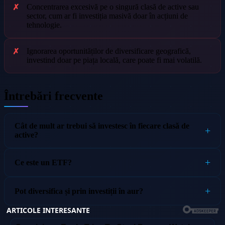
Concentrarea excesivă pe o singură clasă de active sau
sector, cum ar fi investiția masivă doar în acțiuni de
tehnologie.
Ignorarea oportunităților de diversificare geografică,
investind doar pe piața locală, care poate fi mai volatilă.
Întrebări frecvente
Cât de mult ar trebui să investesc în fiecare clasă de
active?
Ce este un ETF?
Pot diversifica și prin investiții în aur?