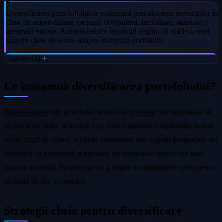
Diversificarea portofoliului se realizează prin alocarea investițiilor în
clase de active diferite (acțiuni, obligațiuni, imobiliare, mărfuri) și
geografii variate. Aceasta reduce impactul negativ al scăderii unei
singure clase de active asupra întregului portofoliu.
Cuprins (3)
Ce înseamnă diversificarea portofoliului?
Diversificarea
este principiul de bază în
investiții
care sugerează să
nu pui toate ouăle în același coș. Prin repartizarea capitalului în mai
multe tipuri de active, sectoare economice sau regiuni geografice, un
investitor își protejează
portofoliul
de fluctuațiile majore ale unei
singure investiții. Scopul este de a obține un randament optim pentru
un nivel de risc acceptabil.
Strategii cheie pentru diversificare