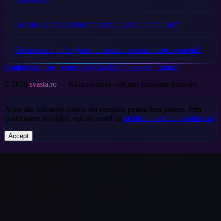
Ce este un credit ipotecar pentru investiții imobiliare?
Ce înseamnă un buyback de acțiuni și cum afectează prețul?
Confidențialitate
Termeni și Condiții
Cookie-uri
Contact
© 2026
svasta.ro
— Răspunsuri la cele mai frecvente întrebări
Acest site folosește cookie-uri esențiale pentru funcționare. Prin
continuarea navigării, ești de acord cu
politica noastră de cookie-uri
.
Accept