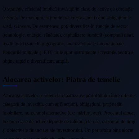
O strategie eficientă implică investiții în clase de active cu corelație
scăzută. De exemplu, acțiunile pot crește atunci când obligațiunile
scad, și invers. De asemenea, poți diversifica în funcție de sector
(tehnologie, energie, sănătate), capitalizare bursieră (companii mari,
medii, mici) sau chiar geografic, incluzând piețe internaționale.
Fondurile mutuale și ETF-urile sunt instrumente accesibile pentru a
obține rapid o diversificare amplă.
Alocarea activelor: Piatra de temelie
Alocarea activelor se referă la repartizarea portofoliului între diferite
categorii de investiții, cum ar fi acțiuni, obligațiuni, proprietăți
imobiliare, numerar și alternative (ex: mărfuri, aur). Procentul alocat
fiecărei clase de active depinde de toleranța la risc, orizontul de timp
și obiectivele financiare ale investitorului. Un portofoliu bine alocat
va naviga mai ușor prin ciclurile economice.