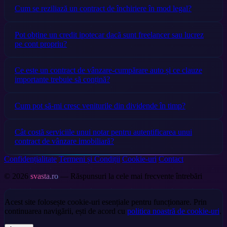
Cum se reziliază un contract de închiriere în mod legal?
Pot obține un credit ipotecar dacă sunt freelancer sau lucrez
pe cont propriu?
Ce este un contract de vânzare-cumpărare auto și ce clauze
importante trebuie să conțină?
Cum pot să-mi cresc veniturile din dividende în timp?
Cât costă serviciile unui notar pentru autentificarea unui
contract de vânzare imobiliară?
Confidențialitate
Termeni și Condiții
Cookie-uri
Contact
© 2026
svasta.ro
— Răspunsuri la cele mai frecvente întrebări
Acest site folosește cookie-uri esențiale pentru funcționare. Prin
continuarea navigării, ești de acord cu
politica noastră de cookie-uri
.