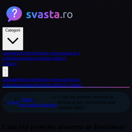
Categorii
sănătate
tehnologie
finanțe personale
casă și
grădină
auto
educație
juridic
călătorii
Contact
sănătate
tehnologie
finanțe personale
casă și
grădină
auto
educație
juridic
călătorii
Contact
/
Cum îmi protejez afacerea de
/
finanțe
/
Acasă
freelancer prin intermediul unui
personale
freelancing
contract solid?
Cum îmi protejez afacerea de freelancer