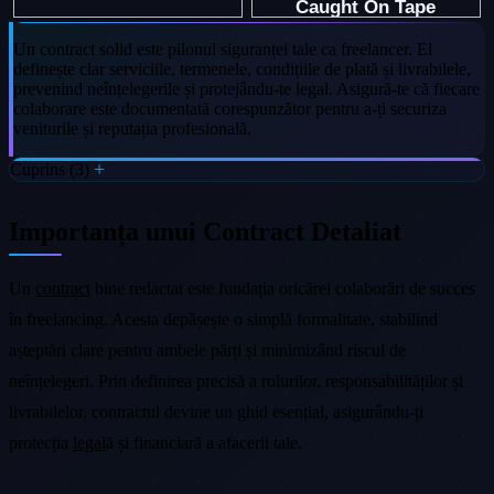
Un contract solid este pilonul siguranței tale ca freelancer. El
definește clar serviciile, termenele, condițiile de plată și livrabilele,
prevenind neînțelegerile și protejându-te legal. Asigură-te că fiecare
colaborare este documentată corespunzător pentru a-ți securiza
veniturile și reputația profesională.
Cuprins (3)
Importanța unui Contract Detaliat
Un
contract
bine redactat este fundația oricărei colaborări de succes
în freelancing. Acesta depășește o simplă formalitate, stabilind
așteptări clare pentru ambele părți și minimizând riscul de
neînțelegeri. Prin definirea precisă a rolurilor, responsabilităților și
livrabilelor, contractul devine un ghid esențial, asigurându-ți
protecția
legal
ă și financiară a afacerii tale.