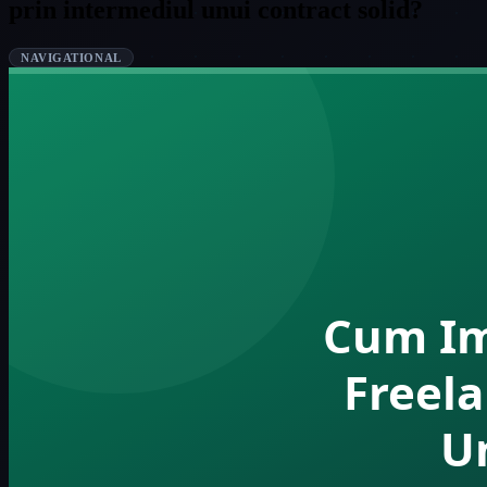
prin intermediul unui contract solid?
NAVIGATIONAL