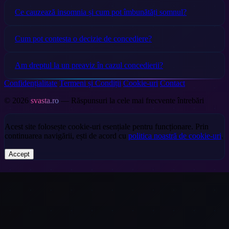
Ce cauzează insomnia și cum pot îmbunătăți somnul?
Cum pot contesta o decizie de concediere?
Am dreptul la un preaviz în cazul concedierii?
Confidențialitate
Termeni și Condiții
Cookie-uri
Contact
© 2026
svasta.ro
— Răspunsuri la cele mai frecvente întrebări
Acest site folosește cookie-uri esențiale pentru funcționare. Prin
continuarea navigării, ești de acord cu
politica noastră de cookie-uri
.
Accept