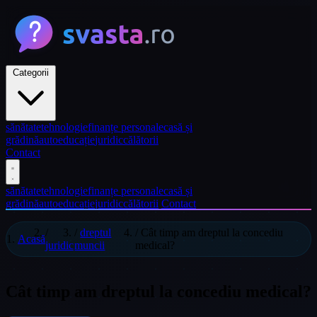
Categorii
sănătate
tehnologie
finanțe personale
casă și
grădină
auto
educație
juridic
călătorii
Contact
sănătate
tehnologie
finanțe personale
casă și
grădină
auto
educație
juridic
călătorii
Contact
/
/
dreptul
/
Cât timp am dreptul la concediu
Acasă
juridic
muncii
medical?
Cât timp am dreptul la concediu medical?