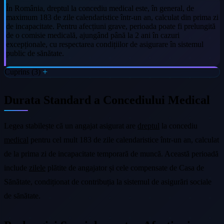
În România, dreptul la concediu medical este, în general, de
maximum 183 de zile calendaristice într-un an, calculat din prima zi
de incapacitate. Pentru afecțiuni grave, perioada poate fi prelungită
de o comisie medicală, ajungând până la 2 ani în cazuri
excepționale, cu respectarea condițiilor de asigurare în sistemul
public de sănătate.
Cuprins (3)
Durata Standard a Concediului Medical
Legea stabilește că un angajat asigurat are
dreptul
la concediu
medical
pentru cel mult 183 de zile calendaristice într-un an, calculat
de la prima zi de incapacitate temporară de muncă. Această perioadă
include
zilele
plătite de angajator și cele compensate de Casa de
Sănătate, condiționat de contribuția la sistemul de asigurări sociale
de sănătate.