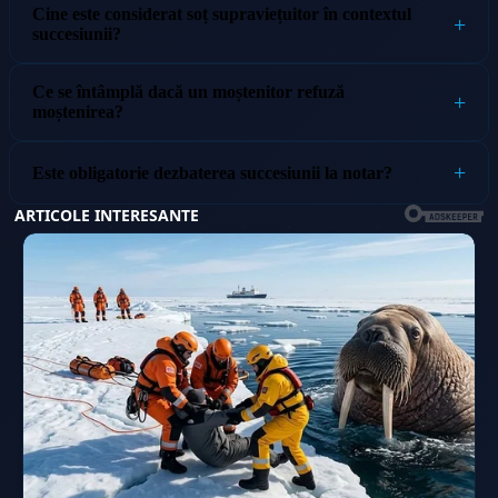
Cine este considerat soț supraviețuitor în contextul
succesiunii?
Ce se întâmplă dacă un moștenitor refuză
moștenirea?
Este obligatorie dezbaterea succesiunii la notar?