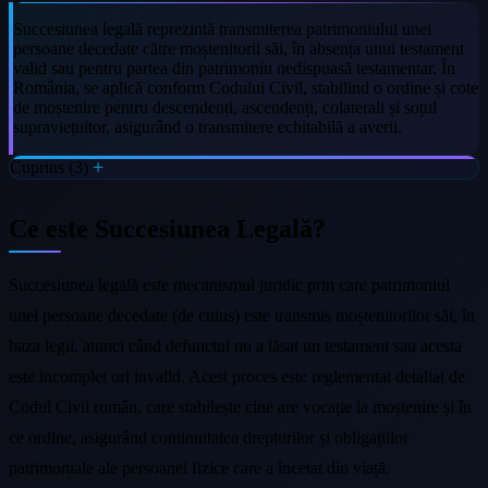
Succesiunea legală reprezintă transmiterea patrimoniului unei
persoane decedate către moștenitorii săi, în absența unui testament
valid sau pentru partea din patrimoniu nedispuasă testamentar. În
România, se aplică conform Codului Civil, stabilind o ordine și cote
de moștenire pentru descendenți, ascendenți, colaterali și soțul
supraviețuitor, asigurând o transmitere echitabilă a averii.
Cuprins (3)
Ce este Succesiunea Legală?
Succesiunea legală este mecanismul juridic prin care patrimoniul
unei persoane decedate (de cuius) este transmis moștenitorilor săi, în
baza legii, atunci când defunctul nu a lăsat un testament sau acesta
este incomplet ori invalid. Acest proces este reglementat detaliat de
Codul Civil român, care stabilește cine are vocație la moștenire și în
ce ordine, asigurând continuitatea drepturilor și obligațiilor
patrimoniale ale persoanei fizice care a încetat din viață.