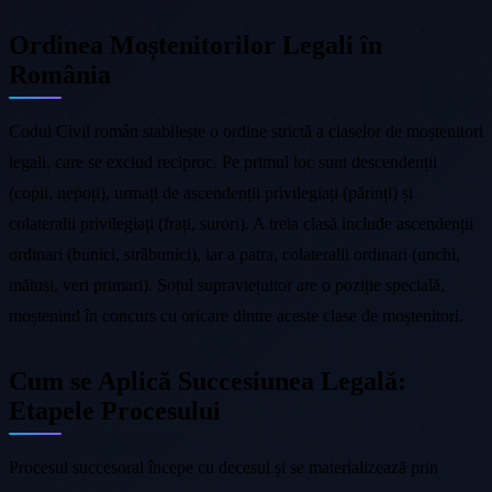
Ordinea Moștenitorilor Legali în
România
Codul Civil român stabilește o ordine strictă a claselor de moștenitori
legali, care se exclud reciproc. Pe primul loc sunt descendenții
(copii, nepoți), urmați de ascendenții privilegiați (părinți) și
colateralii privilegiați (frați, surori). A treia clasă include ascendenții
ordinari (bunici, străbunici), iar a patra, colateralii ordinari (unchi,
mătuși, veri primari). Soțul supraviețuitor are o poziție specială,
moștenind în concurs cu oricare dintre aceste clase de moștenitori.
Cum se Aplică Succesiunea Legală:
Etapele Procesului
Procesul succesoral începe cu decesul și se materializează prin