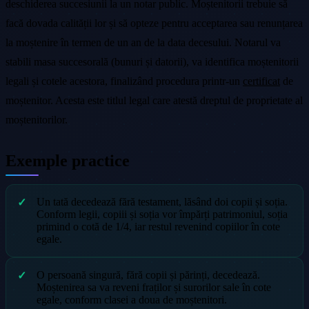
deschiderea succesiunii la un notar public. Moștenitorii trebuie să
facă dovada calității lor și să opteze pentru acceptarea sau renunțarea
la moștenire în termen de un an de la data decesului. Notarul va
stabili masa succesorală (bunuri și datorii), va identifica moștenitorii
legali și cotele acestora, finalizând procedura printr-un
certificat
de
moștenitor. Acesta este titlul legal care atestă dreptul de proprietate al
moștenitorilor.
Exemple practice
Un tată decedează fără testament, lăsând doi copii și soția.
Conform legii, copiii și soția vor împărți patrimoniul, soția
primind o cotă de 1/4, iar restul revenind copiilor în cote
egale.
O persoană singură, fără copii și părinți, decedează.
Moștenirea sa va reveni fraților și surorilor sale în cote
egale, conform clasei a doua de moștenitori.