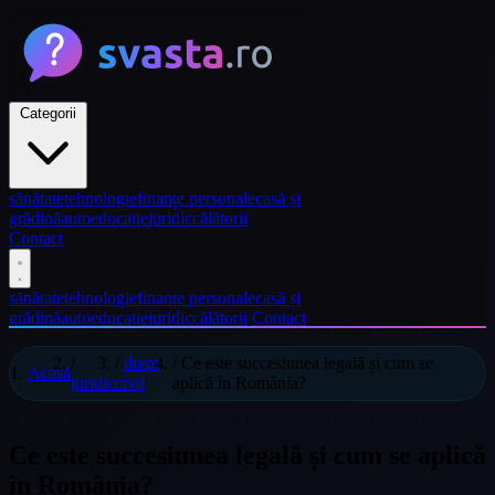
Categorii
sănătate
tehnologie
finanțe personale
casă și
grădină
auto
educație
juridic
călătorii
Contact
sănătate
tehnologie
finanțe personale
casă și
grădină
auto
educație
juridic
călătorii
Contact
/
/
drept
/
Ce este succesiunea legală și cum se
Acasă
juridic
civil
aplică în România?
Ce este succesiunea legală și cum se aplică
în România?