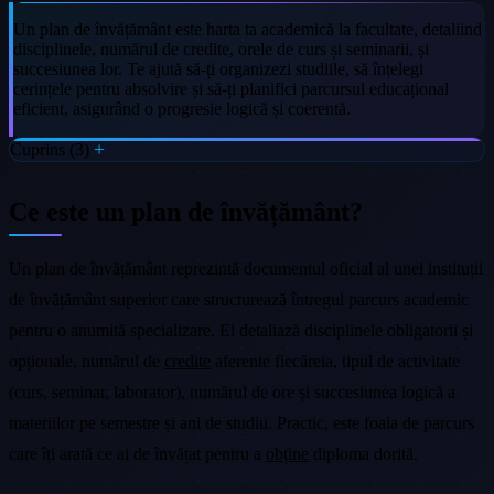
Un plan de învățământ este harta ta academică la facultate, detaliind
disciplinele, numărul de credite, orele de curs și seminarii, și
succesiunea lor. Te ajută să-ți organizezi studiile, să înțelegi
cerințele pentru absolvire și să-ți planifici parcursul educațional
eficient, asigurând o progresie logică și coerentă.
Cuprins (3)
Ce este un plan de învățământ?
Un plan de învățământ reprezintă documentul oficial al unei instituții
de învățământ superior care structurează întregul parcurs academic
pentru o anumită specializare. El detaliază disciplinele obligatorii și
opționale, numărul de
credite
aferente fiecăreia, tipul de activitate
(curs, seminar, laborator), numărul de ore și succesiunea logică a
materiilor pe semestre și ani de studiu. Practic, este foaia de parcurs
care îți arată ce ai de învățat pentru a
obține
diploma dorită.