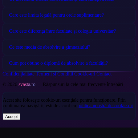
Care este limita legală pentru orele suplimentare?
Care este diferența între facultate și colegiu universitar?
Ce este media de absolvire a gimnaziului?
Cum pot obține o diplomă de absolvire a facultății?
Confidențialitate
Termeni și Condiții
Cookie-uri
Contact
© 2026
svasta.ro
— Răspunsuri la cele mai frecvente întrebări
Acest site folosește cookie-uri esențiale pentru funcționare. Prin
continuarea navigării, ești de acord cu
politica noastră de cookie-uri
.
Accept