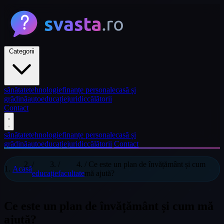
Categorii
sănătate
tehnologie
finanțe personale
casă și
grădină
auto
educație
juridic
călătorii
Contact
sănătate
tehnologie
finanțe personale
casă și
grădină
auto
educație
juridic
călătorii
Contact
/
/
/
Ce este un plan de învățământ și cum
Acasă
educație
facultate
mă ajută?
Ce este un plan de învățământ și cum mă
ajută?