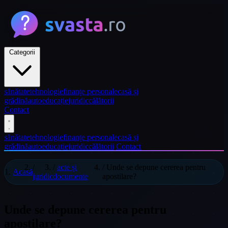
Categorii
sănătate
tehnologie
finanțe personale
casă și
grădină
auto
educație
juridic
călătorii
Contact
sănătate
tehnologie
finanțe personale
casă și
grădină
auto
educație
juridic
călătorii
Contact
/
/
acte și
/
Unde se depune cererea pentru
Acasă
juridic
documente
apostilare?
Unde se depune cererea pentru
apostilare?