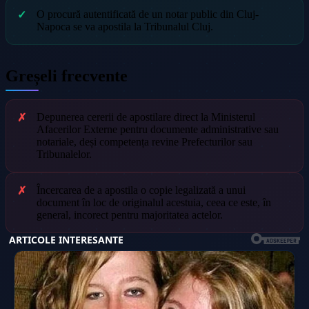
O procură autentificată de un notar public din Cluj-
Napoca se va apostila la Tribunalul Cluj.
Greșeli frecvente
Depunerea cererii de apostilare direct la Ministerul
Afacerilor Externe pentru documente administrative sau
notariale, deși competența revine Prefecturilor sau
Tribunalelor.
Încercarea de a apostila o copie legalizată a unui
document în loc de originalul acestuia, ceea ce este, în
general, incorect pentru majoritatea actelor.