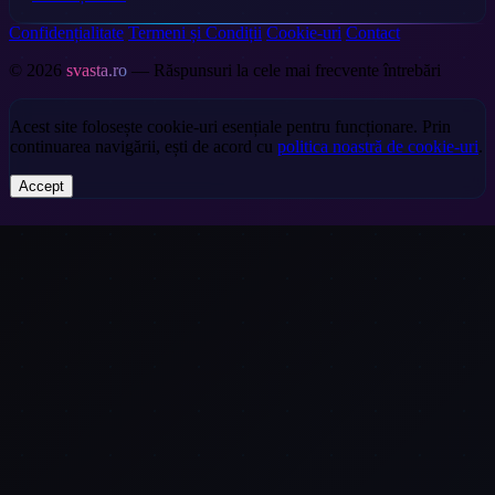
Confidențialitate
Termeni și Condiții
Cookie-uri
Contact
© 2026
svasta.ro
— Răspunsuri la cele mai frecvente întrebări
Acest site folosește cookie-uri esențiale pentru funcționare. Prin
continuarea navigării, ești de acord cu
politica noastră de cookie-uri
.
Accept