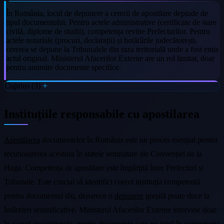
În România, locul de depunere a cererii de apostilare depinde de
tipul documentului. Pentru actele administrative (certificate de stare
civilă, diplome de studii), competența revine Prefecturilor. Pentru
actele notariale (procuri, declarații) și hotărârile judecătorești,
cererea se depune la Tribunalele din raza teritorială unde a fost emis
actul original. Ministerul Afacerilor Externe are un rol limitat, doar
pentru anumite documente specifice.
Cuprins (3)
Instituțiile responsabile cu apostilarea
Apostilarea
documentelor în România este un proces esențial pentru
recunoașterea acestora în statele semnatare ale Convenției de la
Haga. Competența de apostilare este împărțită între Prefecturi și
Tribunale. Este crucial să identifici corect instituția competentă
pentru documentul tău, deoarece o
depunere
greșită poate duce la
întârzieri semnificative. Ministerul Afacerilor Externe intervine doar
în cazuri excepționale, pentru documente care nu intră în competența