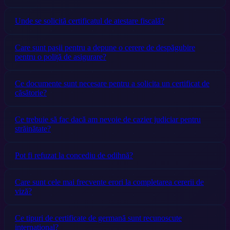
Unde se solicită certificatul de atestare fiscală?
Care sunt pașii pentru a depune o cerere de despăgubire
pentru o poliță de asigurare?
Ce documente sunt necesare pentru a solicita un certificat de
căsătorie?
Ce trebuie să fac dacă am nevoie de cazier judiciar pentru
străinătate?
Pot fi refuzat la concediu de odihnă?
Care sunt cele mai frecvente erori la completarea cererii de
viză?
Ce tipuri de certificate de germană sunt recunoscute
internațional?