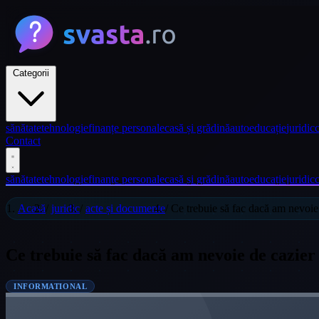
Categorii
sănătate
tehnologie
finanțe personale
casă și grădină
auto
educație
juridic
c
Contact
sănătate
tehnologie
finanțe personale
casă și grădină
auto
educație
juridic
c
Acasă
/
juridic
/
acte și documente
/
Ce trebuie să fac dacă am nevoie 
Ce trebuie să fac dacă am nevoie de cazier
INFORMATIONAL