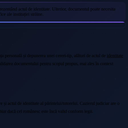
 prezentând actul de identitate. Ulterior, documentul poate necesita
ce ale instituției străine.
nța personală și depunerea unei cereri-tip, alături de actul de
identitate
validarea documentului pentru scopul propus, mai ales în context
 și actul de identitate al părintelui/tutorelui. Cazierul judiciar are o
, chiar dacă cel românesc este încă valid conform legii.