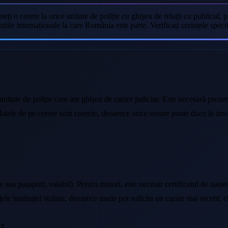
neți o cerere la orice unitate de poliție cu ghișeu de relații cu publicul,
țiile internaționale la care România este parte. Verificați cerințele specifi
e unitate de poliție care are ghișeu de cazier judiciar. Este necesară preze
 datele de pe cerere sunt corecte, deoarece orice eroare poate duce la in
 sau pașaport, valabil). Pentru minori, este necesar certificatul de naștere
ințele instituției străine, deoarece unele pot solicita un cazier mai recent