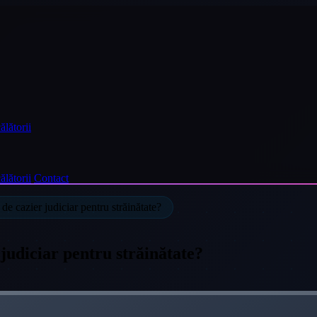
ălătorii
ălătorii
Contact
de cazier judiciar pentru străinătate?
 judiciar pentru străinătate?