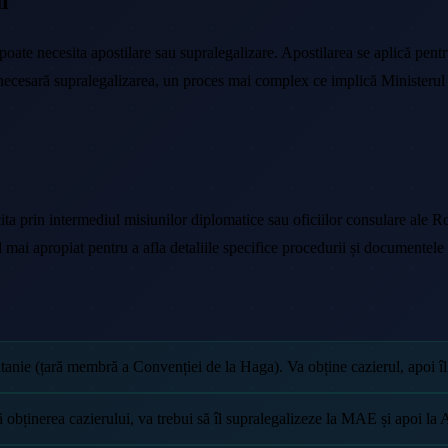
i
 poate necesita apostilare sau supralegalizare. Apostilarea se aplică pent
e necesară supralegalizarea, un proces mai complex ce implică Ministerul 
olicita prin intermediul misiunilor diplomatice sau oficiilor consulare ale
el mai apropiat pentru a afla detaliile specifice procedurii și documentel
nie (țară membră a Convenției de la Haga). Va obține cazierul, apoi îl v
obținerea cazierului, va trebui să îl supralegalizeze la MAE și apoi l