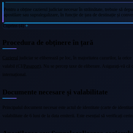
Pentru a obține cazierul judiciar necesar în străinătate, trebuie să depu
apostilare sau supralegalizare, în funcție de țara de destinație și conven
Cuprins (4)
Procedura de obținere în țară
Cazierul
judiciar se eliberează pe loc, în majoritatea cazurilor, la oric
valabil (CI/
Pașaport
). Nu se percep taxe de eliberare. Asigurați-vă că
internațional.
Documente necesare și valabilitate
Principalul document necesar este actul de identitate (carte de identitate
valabilitate de 6 luni de la data emiterii. Este esențial să verificați cer