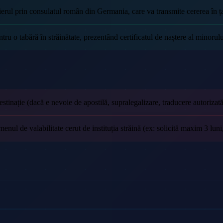
erul prin consulatul român din Germania, care va transmite cererea în ța
ru o tabără în străinătate, prezentând certificatul de naștere al minorului
stinație (dacă e nevoie de apostilă, supralegalizare, traducere autorizată 
enul de valabilitate cerut de instituția străină (ex: solicită maxim 3 luni