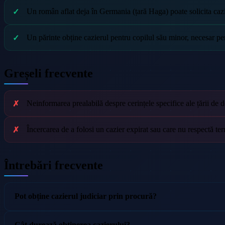
Un român aflat deja în Germania (țară Haga) poate solicita cazi
Un părinte obține cazierul pentru copilul său minor, necesar pent
Greșeli frecvente
Neinformarea prealabilă despre cerințele specifice ale țării de de
Încercarea de a folosi un cazier expirat sau care nu respectă term
Întrebări frecvente
Pot obține cazierul judiciar prin procură?
Cât durează obținerea cazierului?