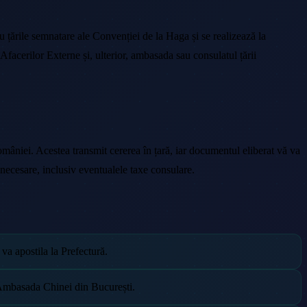
ru țările semnatare ale Convenției de la Haga și se realizează la
Afacerilor Externe și, ulterior, ambasada sau consulatul țării
 României. Acestea transmit cererea în țară, iar documentul eliberat vă va
e necesare, inclusiv eventualele taxe consulare.
a apostila la Prefectură.
a Ambasada Chinei din București.