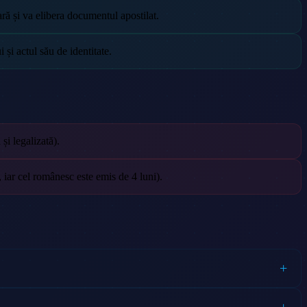
ră și va elibera documentul apostilat.
 și actul său de identitate.
și legalizată).
, iar cel românesc este emis de 4 luni).