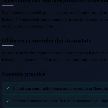
Apostilarea sau Supralegalizarea cazierulu
După obținerea cazierului, pentru a fi recunoscut în străinătate, acesta
Prefectură. Pentru statele care nu sunt parte la această convenție, est
respective, pentru validarea finală.
Obținerea cazierului din străinătate
Dacă vă aflați deja în străinătate și aveți nevoie de cazier, îl puteți s
fi trimis prin intermediul lor. Este important să contactați consulatul c
Exemple practice
Un cetățean român aplică pentru un loc de muncă în Marea Brita
O persoană dorește să studieze în China (țară non-Haga). După 