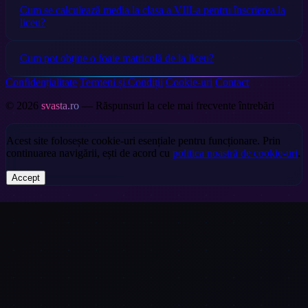
Cum se calculează media la clasa a VIII-a pentru înscrierea la
liceu?
Cum pot obține o foaie matricolă de la liceu?
Confidențialitate
Termeni și Condiții
Cookie-uri
Contact
© 2026
svasta.ro
— Răspunsuri la cele mai frecvente întrebări
Acest site folosește cookie-uri esențiale pentru funcționare. Prin
continuarea navigării, ești de acord cu
politica noastră de cookie-uri
.
Accept