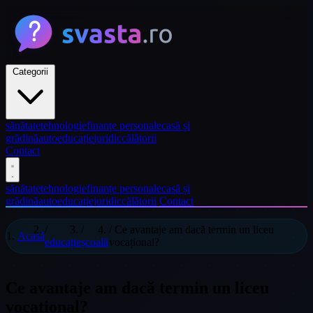
Categorii
sănătate
tehnologie
finanțe personale
casă și
grădină
auto
educație
juridic
călătorii
Contact
sănătate
tehnologie
finanțe personale
casă și
grădină
auto
educație
juridic
călătorii
Contact
/
/
/
Ce avantaje am dacă termin un liceu
Acasă
educație
școală
vocațional?
Ce avantaje am dacă termin un liceu
vocațional?