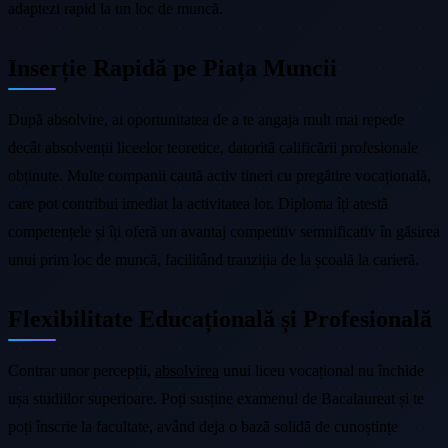
adaptezi rapid la un loc de muncă.
Inserție Rapidă pe Piața Muncii
După absolvire, ai oportunitatea de a te angaja mult mai repede
decât absolvenții liceelor teoretice, datorită calificării profesionale
obținute. Multe companii caută activ tineri cu pregătire vocațională,
care pot contribui imediat la activitatea lor. Diploma îți atestă
competențele și îți oferă un avantaj competitiv semnificativ în găsirea
unui prim loc de muncă, facilitând tranziția de la școală la carieră.
Flexibilitate Educațională și Profesională
Contrar unor percepții,
absolvirea
unui liceu vocațional nu închide
ușa studiilor superioare. Poți susține examenul de Bacalaureat și te
poți înscrie la facultate, având deja o bază solidă de cunoștințe