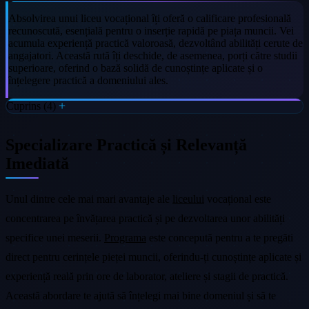
Absolvirea unui liceu vocațional îți oferă o calificare profesională
recunoscută, esențială pentru o inserție rapidă pe piața muncii. Vei
acumula experiență practică valoroasă, dezvoltând abilități cerute de
angajatori. Această rută îți deschide, de asemenea, porți către studii
superioare, oferind o bază solidă de cunoștințe aplicate și o
înțelegere practică a domeniului ales.
Cuprins (4)
Specializare Practică și Relevanță
Imediată
Unul dintre cele mai mari avantaje ale
liceului
vocațional este
concentrarea pe învățarea practică și pe dezvoltarea unor abilități
specifice unei meserii.
Programa
este concepută pentru a te pregăti
direct pentru cerințele pieței muncii, oferindu-ți cunoștințe aplicate și
experiență reală prin ore de laborator, ateliere și stagii de practică.
Această abordare te ajută să înțelegi mai bine domeniul și să te