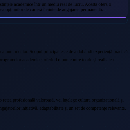
oștințele academice într-un mediu real de lucru. Acesta oferă o
area opțiunilor de carieră înainte de angajarea permanentă.
rea unui mentor. Scopul principal este de a dobândi experiență practică
 programelor academice, oferind o punte între teorie și realitatea
 o rețea profesională valoroasă, vei înțelege cultura organizațională și
ajatorilor inițiativă, adaptabilitate și un set de competențe relevante.