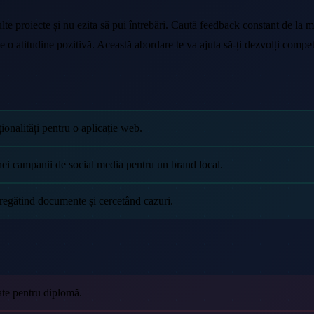
multe proiecte și nu ezita să pui întrebări. Caută feedback constant de la 
e o atitudine pozitivă. Această abordare te va ajuta să-ți dezvolți competen
ionalități pentru o aplicație web.
ei campanii de social media pentru un brand local.
 pregătind documente și cercetând cazuri.
tate pentru diplomă.