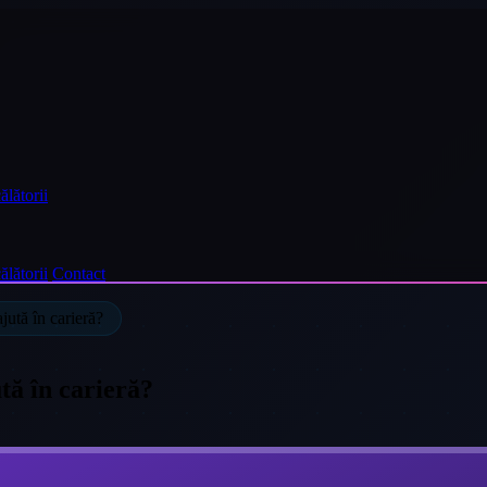
ălătorii
ălătorii
Contact
jută în carieră?
tă în carieră?