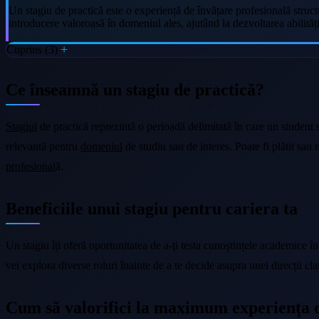
Un stagiu de practică este o experiență de învățare profesională struct
introducere valoroasă în domeniul ales, ajutând la dezvoltarea abilități
Cuprins (3)
Ce înseamnă un stagiu de practică?
Stagiul
de practică reprezintă o perioadă delimitată în care un student
relevantă pentru
domeniul
de studiu sau de interes. Poate fi plătit sau 
profesional
ă.
Beneficiile unui stagiu pentru cariera ta
Un stagiu îți oferă oportunitatea de a-ți testa cunoștințele academice înt
vei explora diverse roluri înainte de a te decide asupra unei direcții c
Cum să valorifici la maximum experiența d