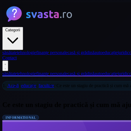
Categorii
sănătate
tehnologie
finanțe personale
casă și grădină
auto
educație
juridic
c
Contact
sănătate
tehnologie
finanțe personale
casă și grădină
auto
educație
juridic
c
Acasă
/
educație
/
facultate
/
Ce este un stagiu de practică și cum mă a
Ce este un stagiu de practică și cum mă aju
INFORMATIONAL