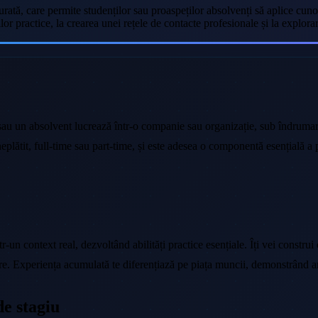
urată, care permite studenților sau proaspeților absolvenți să aplice cun
lor practice, la crearea unei rețele de contacte profesionale și la explor
 sau un absolvent lucrează într-o companie sau organizație, sub îndruma
neplătit, full-time sau part-time, și este adesea o componentă esențială a
r-un context real, dezvoltând abilități practice esențiale. Îți vei construi
lare. Experiența acumulată te diferențiază pe piața muncii, demonstrând ang
e stagiu