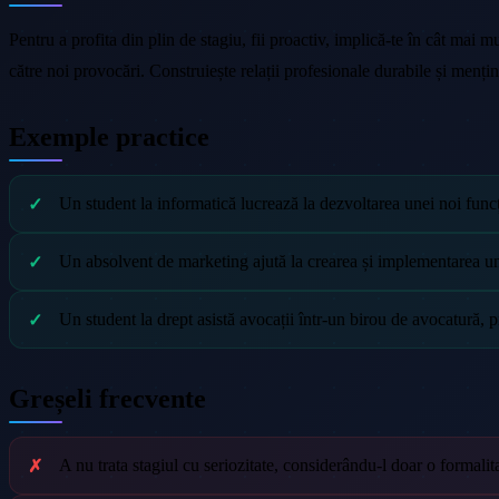
Pentru a profita din plin de stagiu, fii proactiv, implică-te în cât mai 
către noi provocări. Construiește relații profesionale durabile și mențin
Exemple practice
Un student la informatică lucrează la dezvoltarea unei noi funcț
Un absolvent de marketing ajută la crearea și implementarea un
Un student la drept asistă avocații într-un birou de avocatură,
Greșeli frecvente
A nu trata stagiul cu seriozitate, considerându-l doar o formali