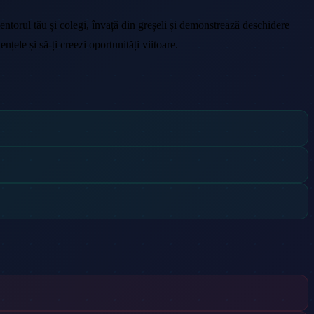
mentorul tău și colegi, învață din greșeli și demonstrează deschidere
țele și să-ți creezi oportunități viitoare.