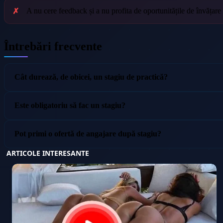
A nu cere feedback și a nu profita de oportunitățile de învățare
Întrebări frecvente
Cât durează, de obicei, un stagiu de practică?
Este obligatoriu să fac un stagiu?
Pot primi o ofertă de angajare după stagiu?