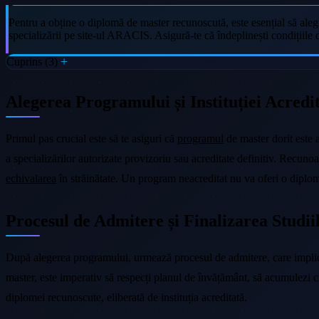
Pentru a obține o diplomă de master recunoscută, este esențial să aleg
specializării pe site-ul ARACIS. Asigură-te că îndeplinești condițiile
Cuprins (3)
Alegerea Programului și Instituției Acredi
Primul pas crucial este să te asiguri că
programul
de master dorit este a
a specializărilor autorizate provizoriu sau acreditate definitiv. Recun
echivalarea
în străinătate. Un program neacreditat nu va oferi o diplo
Procesul de Admitere și Finalizarea Studii
După alegerea programului, urmează procesul de admitere, care implică 
master, este imperativ să respecți planul de învățământ, să acumulezi 
diplomei recunoscute, eliberată de instituția acreditată.