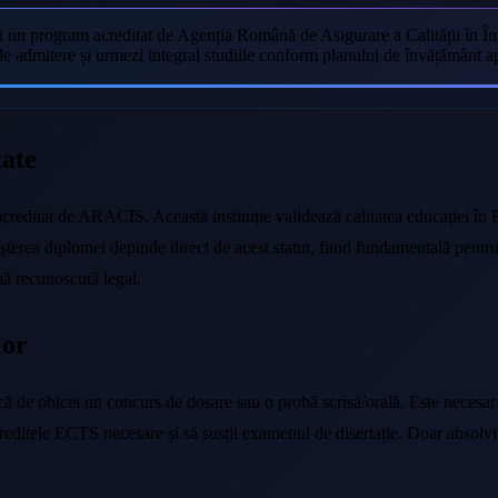
i un program acreditat de Agenția Română de Asigurare a Calității în Înv
 de admitere și urmezi integral studiile conform planului de învățământ 
tate
creditat de ARACIS. Această instituție validează calitatea educației în Ro
oașterea diplomei depinde direct de acest statut, fiind fundamentală pentr
mă recunoscută legal.
lor
de obicei un concurs de dosare sau o probă scrisă/orală. Este necesar s
creditele ECTS necesare și să susții examenul de disertație. Doar absolvi