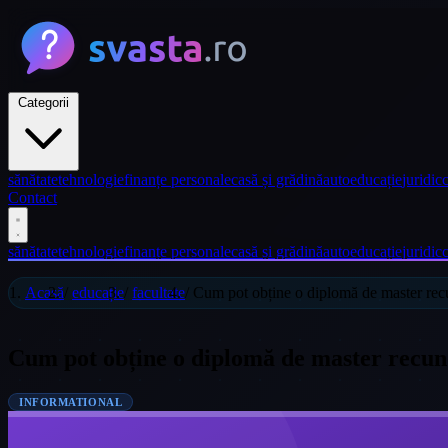
Categorii
sănătate
tehnologie
finanțe personale
casă și grădină
auto
educație
juridic
c
Contact
sănătate
tehnologie
finanțe personale
casă și grădină
auto
educație
juridic
c
Acasă
/
educație
/
facultate
/
Cum pot obține o diplomă de master rec
Cum pot obține o diplomă de master recun
INFORMATIONAL