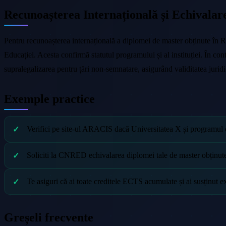
Recunoașterea Internațională și Echivalar
Pentru recunoașterea internațională a diplomei de master obținute în
Educației. Acesta confirmă statutul programului și al instituției. În c
supralegalizarea pentru țări non-semnatare, asigurând validitatea juridică
Exemple practice
Verifici pe site-ul ARACIS dacă Universitatea X și programul de
Soliciti la CNRED echivalarea diplomei tale de master obținut
Te asiguri că ai toate creditele ECTS acumulate și ai susținut e
Greșeli frecvente