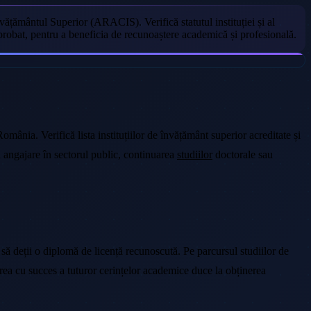
ățământul Superior (ARACIS). Verifică statutul instituției și al
aprobat, pentru a beneficia de recunoaștere academică și profesională.
mânia. Verifică lista instituțiilor de învățământ superior acreditate și
u angajare în sectorul public, continuarea
studiilor
doctorale sau
ă deții o diplomă de licență recunoscută. Pe parcursul studiilor de
rea cu succes a tuturor cerințelor academice duce la obținerea