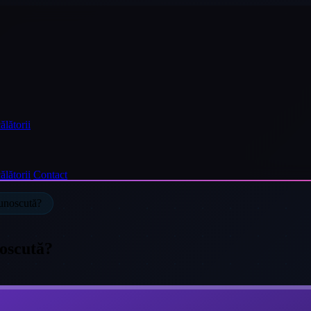
ălătorii
ălătorii
Contact
unoscută?
oscută?