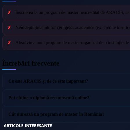
Înscrierea la un program de master neacreditat de ARACIS, car
Neîndeplinirea tuturor cerințelor academice (ex. credite insufi
Absolvirea unui program de master organizat de o instituție de
Întrebări frecvente
Ce este ARACIS și de ce este important?
Pot obține o diplomă recunoscută online?
Cât durează un program de master în România?