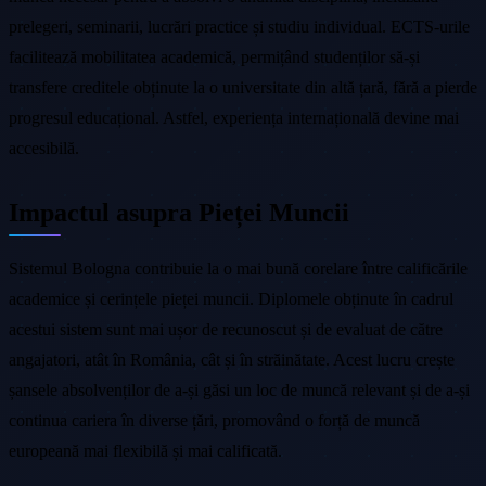
prelegeri, seminarii, lucrări practice și studiu individual. ECTS-urile
facilitează mobilitatea academică, permițând studenților să-și
transfere creditele obținute la o universitate din altă țară, fără a pierde
progresul educațional. Astfel, experiența internațională devine mai
accesibilă.
Impactul asupra Pieței Muncii
Sistemul Bologna contribuie la o mai bună corelare între calificările
academice și cerințele pieței muncii. Diplomele obținute în cadrul
acestui sistem sunt mai ușor de recunoscut și de evaluat de către
angajatori, atât în România, cât și în străinătate. Acest lucru crește
șansele absolvenților de a-și găsi un loc de muncă relevant și de a-și
continua cariera în diverse țări, promovând o forță de muncă
europeană mai flexibilă și mai calificată.