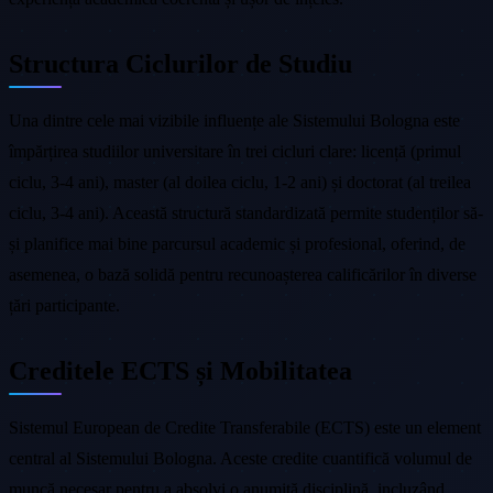
Structura Ciclurilor de Studiu
Una dintre cele mai vizibile influențe ale Sistemului Bologna este
împărțirea studiilor universitare în trei cicluri clare: licență (primul
ciclu, 3-4 ani), master (al doilea ciclu, 1-2 ani) și doctorat (al treilea
ciclu, 3-4 ani). Această structură standardizată permite studenților să-
și planifice mai bine parcursul academic și profesional, oferind, de
asemenea, o bază solidă pentru recunoașterea calificărilor în diverse
țări participante.
Creditele ECTS și Mobilitatea
Sistemul European de Credite Transferabile (ECTS) este un element
central al Sistemului Bologna. Aceste credite cuantifică volumul de
muncă necesar pentru a absolvi o anumită disciplină, incluzând