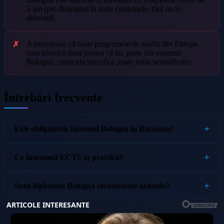
5 ani (pre-Bologna) în toate contextele, fără nicio
diferență.
A presupune că toate programele de studiu din Europa
sunt identice doar pentru că fac parte din sistemul
Bologna; curricula specifică poate varia semnificativ.
Întrebări frecvente
Este obligatoriu Sistemul Bologna în România?
Ce înseamnă ECTS în practică?
Sunt diplomele Bologna recunoscute oriunde?