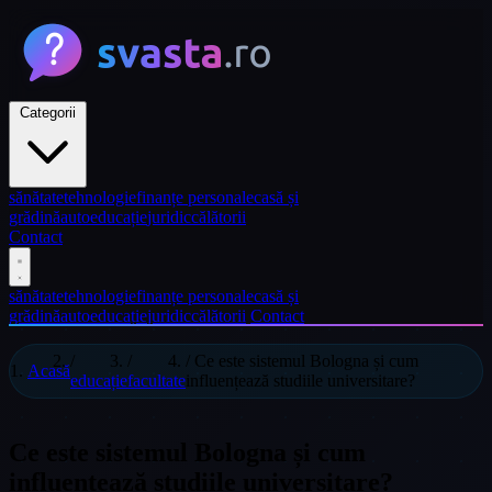
Categorii
sănătate
tehnologie
finanțe personale
casă și
grădină
auto
educație
juridic
călătorii
Contact
sănătate
tehnologie
finanțe personale
casă și
grădină
auto
educație
juridic
călătorii
Contact
/
/
/
Ce este sistemul Bologna și cum
Acasă
educație
facultate
influențează studiile universitare?
Ce este sistemul Bologna și cum
influențează studiile universitare?