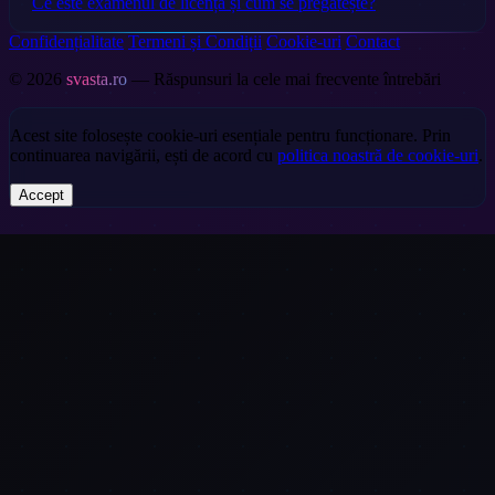
Ce este examenul de licență și cum se pregătește?
Confidențialitate
Termeni și Condiții
Cookie-uri
Contact
© 2026
svasta.ro
— Răspunsuri la cele mai frecvente întrebări
Acest site folosește cookie-uri esențiale pentru funcționare. Prin
continuarea navigării, ești de acord cu
politica noastră de cookie-uri
.
Accept