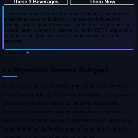
Sistemul Bologna este un cadru european menit să standardizeze
învățământul superior, facilitând recunoașterea diplomelor și
mobilitatea studenților. Influențează studiile prin structura pe cicluri
(licență, master, doctorat) și sistemul de credite ECTS, asigurând o
mai bună compatibilitate a calificărilor academice în spațiul
european.
Cuprins (4)
Ce Reprezintă Sistemul Bologna?
Sistemul
Bologna este o inițiativă
european
ă lansată cu scopul de a
crea un Spațiu European al Învățământului Superior. Acesta vizează
armonizarea structurilor academice, facilitarea
recunoașterii
diplomelor și promovarea mobilității studenților și personalului
didactic. Prin implementarea sa, se urmărește creșterea atractivității și
competitivității învățământului european la nivel global, oferind o
experiență academică coerentă și ușor de înțeles.