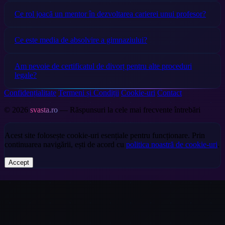
Ce rol joacă un mentor în dezvoltarea carierei unui profesor?
Ce este media de absolvire a gimnaziului?
Am nevoie de certificatul de divorț pentru alte proceduri
legale?
Confidențialitate
Termeni și Condiții
Cookie-uri
Contact
© 2026
svasta.ro
— Răspunsuri la cele mai frecvente întrebări
Acest site folosește cookie-uri esențiale pentru funcționare. Prin
continuarea navigării, ești de acord cu
politica noastră de cookie-uri
.
Accept