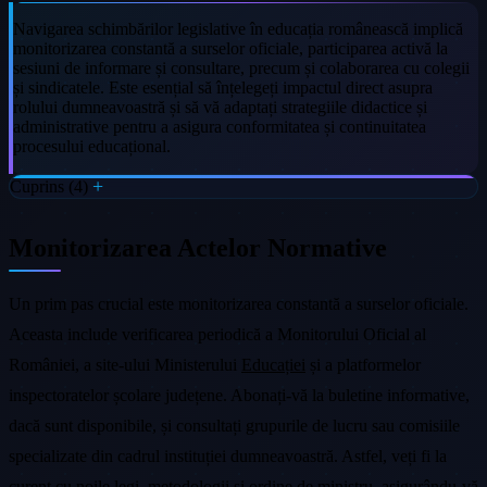
Navigarea schimbărilor legislative în educația românească implică
monitorizarea constantă a surselor oficiale, participarea activă la
sesiuni de informare și consultare, precum și colaborarea cu colegii
și sindicatele. Este esențial să înțelegeți impactul direct asupra
rolului dumneavoastră și să vă adaptați strategiile didactice și
administrative pentru a asigura conformitatea și continuitatea
procesului educațional.
Cuprins (4)
Monitorizarea Actelor Normative
Un prim pas crucial este monitorizarea constantă a surselor oficiale.
Aceasta include verificarea periodică a Monitorului Oficial al
României, a site-ului Ministerului
Educației
și a platformelor
inspectoratelor școlare județene. Abonați-vă la buletine informative,
dacă sunt disponibile, și consultați grupurile de lucru sau comisiile
specializate din cadrul instituției dumneavoastră. Astfel, veți fi la
curent cu noile legi, metodologii și ordine de ministru, asigurându-vă