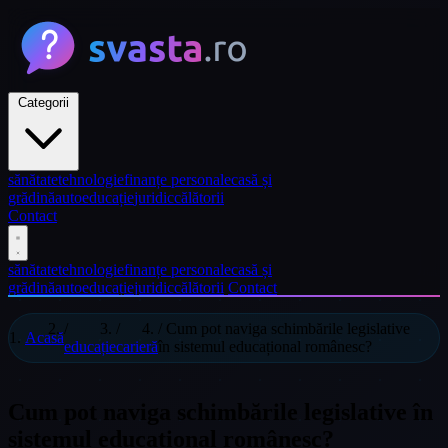
Categorii
sănătate
tehnologie
finanțe personale
casă și
grădină
auto
educație
juridic
călătorii
Contact
sănătate
tehnologie
finanțe personale
casă și
grădină
auto
educație
juridic
călătorii
Contact
/
/
/
Cum pot naviga schimbările legislative
Acasă
educație
carieră
în sistemul educațional românesc?
Cum pot naviga schimbările legislative în
sistemul educațional românesc?