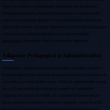
colegii de catedră și reprezentanții sindicatelor din învățământ.
Discutați interpretările, împărtășiți bune practici și căutați soluții
comune la provocările apărute. O rețea profesională solidă poate
oferi sprijin valoros, facilitând adaptarea la noile cerințe și asigurând
o implementare unitară a legislației la nivelul comunității
educaționale
. Experiența colectivă este un atu important.
Adaptare Pedagogică și Administrativă
Transpunerea legislației în practică necesită o adaptare concretă.
Revizuiți planificările didactice, programele școlare și materialele de
curs pentru a le alinia noilor cerințe. Verificați regulamentele interne
ale școlii, procedurile de evaluare și normele de funcționare.
Asigurați-vă că toate activitățile, de la predare-învățare-evaluare
până la gestionarea resurselor umane și materiale, respectă cadrul
legal actual. Flexibilitatea și proactivitatea sunt esențiale pentru