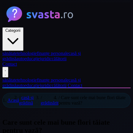
Categorii
sănătate
tehnologie
finanțe personale
casă și
grădină
auto
educație
juridic
călătorii
Contact
sănătate
tehnologie
finanțe personale
casă și
grădină
auto
educație
juridic
călătorii
Contact
/
casă și
/
/
Care sunt cele mai bune flori tăiate
Acasă
grădină
grădinărit
pentru vază?
Care sunt cele mai bune flori tăiate
pentru vază?