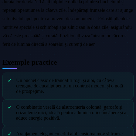
durata lor de viață. Tăiați tulpinile oblic la primirea buchetului și
repetați operațiunea la câteva zile. Îndepărtați frunzele care ar ajunge
sub nivelul apei pentru a preveni descompunerea. Folosiți pliculețe
nutritive speciale și schimbați apa zilnic sau la două zile, asigurându-
vă că este proaspătă și curată. Poziționați vaza într-un loc răcoros,
ferit de lumina directă a soarelui și curenți de aer.
Exemple practice
Un buchet clasic de trandafiri roșii și albi, cu câteva
crenguțe de eucalipt pentru un contrast modern și o notă
de prospețime.
O combinație veselă de alstroemeria colorată, garoafe și
crizanteme mici, ideală pentru a lumina orice încăpere și a
aduce energie pozitivă.
Aranjament elegant cu crini albi, eustoma mov și frunze