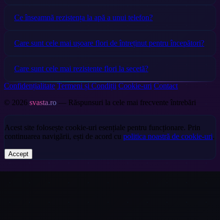
Ce înseamnă rezistența la apă a unui telefon?
Care sunt cele mai ușoare flori de întreținut pentru începători?
Care sunt cele mai rezistente flori la secetă?
Confidențialitate
Termeni și Condiții
Cookie-uri
Contact
© 2026
svasta.ro
— Răspunsuri la cele mai frecvente întrebări
Acest site folosește cookie-uri esențiale pentru funcționare. Prin
continuarea navigării, ești de acord cu
politica noastră de cookie-uri
.
Accept