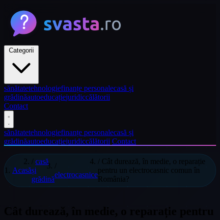
Categorii
sănătate
tehnologie
finanțe personale
casă și
grădină
auto
educație
juridic
călătorii
Contact
sănătate
tehnologie
finanțe personale
casă și
grădină
auto
educație
juridic
călătorii
Contact
/
casă
/
Cât durează, în medie, o reparație
/
Acasă
și
pentru un electrocasnic comun în
electrocasnice
grădină
România?
Cât durează, în medie, o reparație pentru