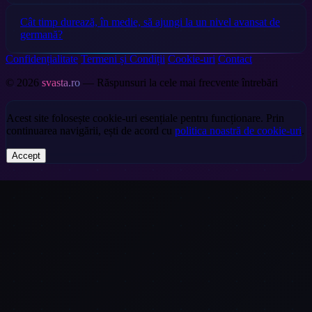
Cât timp durează, în medie, să ajungi la un nivel avansat de
germană?
Confidențialitate
Termeni și Condiții
Cookie-uri
Contact
© 2026
svasta.ro
— Răspunsuri la cele mai frecvente întrebări
Acest site folosește cookie-uri esențiale pentru funcționare. Prin
continuarea navigării, ești de acord cu
politica noastră de cookie-uri
.
Accept