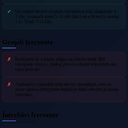
Un cuptor electric cu placa electronică arsă: diagnostic 1-
2 zile, comandă piesă 5-10 zile (dacă nu e în stoc), montaj
1 zi. Total: 7-13 zile.
Greșeli frecvente
Încercarea de a repara singur un electrocasnic fără
cunoștințe tehnice, putând provoca daune ireparabile sau
chiar pericole.
Amânarea contactării unui service specializat, ceea ce
poate agrava defecțiunea inițială și mări costurile și durata
reparației.
Întrebări frecvente