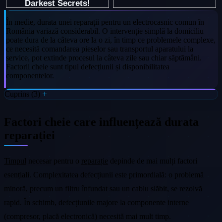
În medie, durata unei reparații pentru un electrocasnic comun în
România variază considerabil. O intervenție simplă la domiciliu
poate dura de la câteva ore la o zi, în timp ce problemele complexe,
ce necesită comandarea pieselor sau transportul aparatului la
service, pot extinde procesul la câteva zile sau chiar săptămâni.
Factorii cheie sunt tipul defecțiunii și disponibilitatea
componentelor.
Cuprins (3)
Factori cheie care influențează durata
reparației
Timpul
necesar pentru o
reparație
depinde de mai mulți factori
esențiali. Complexitatea defecțiunii este primordială: o problemă
minoră, precum un filtru înfundat sau un cablu slăbit, se rezolvă
rapid. În schimb, defecțiunile majore la componente interne
(compresor, placă electronică) necesită mai mult timp.