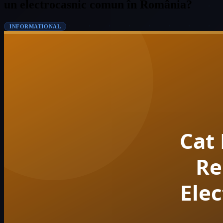
un electrocasnic comun în România?
INFORMATIONAL