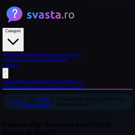
Categorii
sănătate
tehnologie
finanțe personale
casă și
grădină
auto
educație
juridic
călătorii
Contact
sănătate
tehnologie
finanțe personale
casă și
grădină
auto
educație
juridic
călătorii
Contact
/
/
sfaturi
/
Cum să alegi destinația potrivită în
Acasă
călătorii
călătorie
funcție de buget?
Cum să alegi destinația potrivită în
funcție de buget?