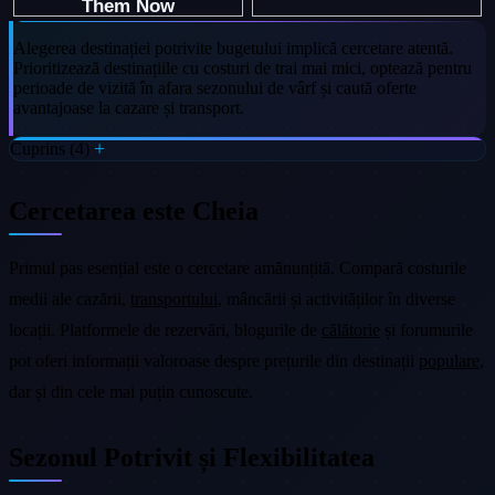
Alegerea destinației potrivite bugetului implică cercetare atentă.
Prioritizează destinațiile cu costuri de trai mai mici, optează pentru
perioade de vizită în afara sezonului de vârf și caută oferte
avantajoase la cazare și transport.
Cuprins (4)
Cercetarea este Cheia
Primul pas esențial este o cercetare amănunțită. Compară costurile
medii ale cazării,
transportului
, mâncării și activităților în diverse
locații. Platformele de rezervări, blogurile de
călătorie
și forumurile
pot oferi informații valoroase despre prețurile din destinații
populare
,
dar și din cele mai puțin cunoscute.
Sezonul Potrivit și Flexibilitatea