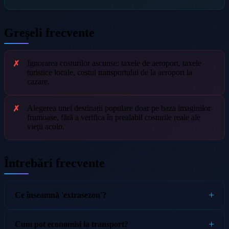
Greșeli frecvente
Ignorarea costurilor ascunse: taxele de aeroport, taxele
turistice locale, costul transportului de la aeroport la
cazare.
Alegerea unei destinații populare doar pe baza imaginilor
frumoase, fără a verifica în prealabil costurile reale ale
vieții acolo.
Întrebări frecvente
Ce înseamnă 'extrasezon'?
Cum pot economisi la transport?