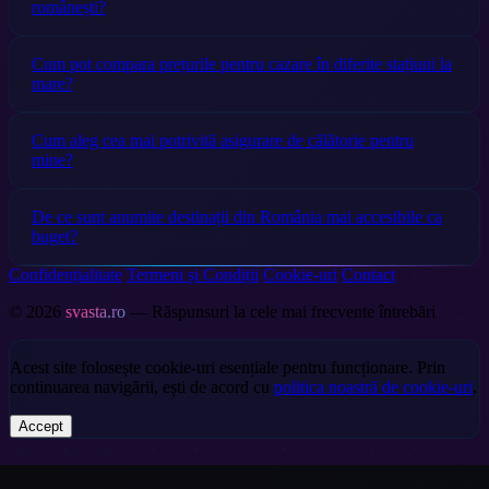
românești?
Cum pot compara prețurile pentru cazare în diferite stațiuni la
mare?
Cum aleg cea mai potrivită asigurare de călătorie pentru
mine?
De ce sunt anumite destinații din România mai accesibile ca
buget?
Confidențialitate
Termeni și Condiții
Cookie-uri
Contact
© 2026
svasta.ro
— Răspunsuri la cele mai frecvente întrebări
Acest site folosește cookie-uri esențiale pentru funcționare. Prin
continuarea navigării, ești de acord cu
politica noastră de cookie-uri
.
Accept