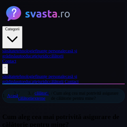
Categorii
sănătate
tehnologie
finanțe personale
casă și
grădină
auto
educație
juridic
călătorii
Contact
sănătate
tehnologie
finanțe personale
casă și
grădină
auto
educație
juridic
călătorii
Contact
/
/
călătorii
/
Cum aleg cea mai potrivită asigurare
Acasă
călătorii
externe
de călătorie pentru mine?
Cum aleg cea mai potrivită asigurare de
călătorie pentru mine?