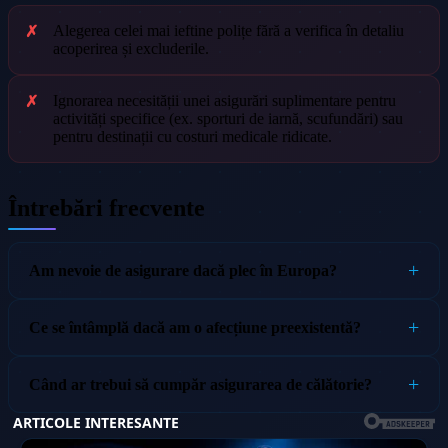
Alegerea celei mai ieftine polițe fără a verifica în detaliu
acoperirea și excluderile.
Ignorarea necesității unei asigurări suplimentare pentru
activități specifice (ex. sporturi de iarnă, scufundări) sau
pentru destinații cu costuri medicale ridicate.
Întrebări frecvente
Am nevoie de asigurare dacă plec în Europa?
Ce se întâmplă dacă am o afecțiune preexistentă?
Când ar trebui să cumpăr asigurarea de călătorie?