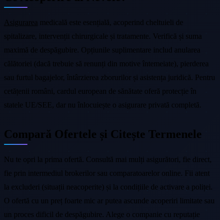
Asigurarea
medicală este esențială, acoperind cheltuieli de
spitalizare, intervenții chirurgicale și tratamente. Verifică și suma
maximă de despăgubire. Opțiunile suplimentare includ anularea
călătoriei (dacă trebuie să renunți din motive întemeiate), pierderea
sau furtul bagajelor, întârzierea zborurilor și asistența juridică. Pentru
cetățenii români, cardul european de sănătate oferă protecție în
statele UE/SEE, dar nu înlocuiește o asigurare privată completă.
Compară Ofertele și Citește Termenele
Nu te opri la prima ofertă. Consultă mai mulți asigurători, fie direct,
fie prin intermediul brokerilor sau comparatoarelor online. Fii atent
la excluderi (situații neacoperite) și la condițiile de activare a poliței.
O ofertă cu un preț foarte mic ar putea ascunde acoperiri limitate sau
un proces dificil de despăgubire. Alege o companie cu reputație