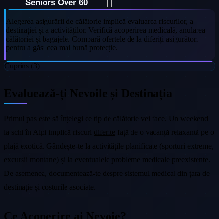
Alegerea asigurării de călătorie implică evaluarea riscurilor, a
destinației și a activităților. Verifică acoperirea medicală, anularea
călătoriei și bagajele. Compară ofertele de la diferiți asigurători
pentru a găsi cea mai bună protecție.
Cuprins (3)
Evaluează-ți Nevoile și Destinația
Primul pas este să înțelegi ce tip de
călătorie
vei face. Un weekend
la schi în Alpi implică riscuri
diferite
față de o vacanță relaxantă pe o
plajă exotică. Gândește-te la activitățile planificate (sporturi extreme,
excursii montane) și la eventualele probleme medicale preexistente.
De asemenea, documentează-te despre sistemul medical din țara de
destinație și costurile asociate.
Ce Acoperire ai Nevoie?