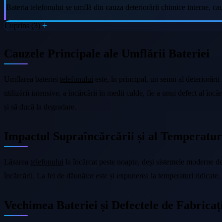
Bateria telefonului se umflă din cauza deteriorării chimice interne, 
Cuprins (3)
Cauzele Principale ale Umflării Bateriei
Umflarea bateriei
telefonului
este, în principal, un semn al deteriorării
utilizării intensive, a încărcării în medii calde, fie a unui defect al î
și să ducă la degradare.
Impactul Supraîncărcării și al Temperatu
Lăsarea
telefonului
la încărcat peste noapte, deși sistemele moderne de
încărcării. La fel de dăunător este și expunerea la temperaturi ridicate,
Vechimea Bateriei și Defectele de Fabricaț