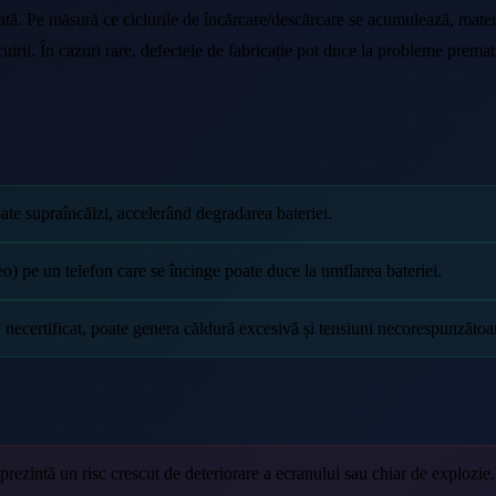
imitată. Pe măsură ce ciclurile de încărcare/descărcare se acumulează, mat
locuirii. În cazuri rare, defectele de fabricație pot duce la probleme prema
oate supraîncălzi, accelerând degradarea bateriei.
ideo) pe un telefon care se încinge poate duce la umflarea bateriei.
, necertificat, poate genera căldură excesivă și tensiuni necorespunzătoar
prezintă un risc crescut de deteriorare a ecranului sau chiar de explozie.