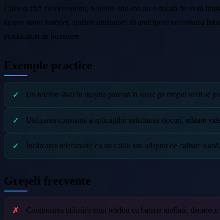
Chiar și fără factori externi, bateriile litiu-ion au o durată de viață l
despre starea bateriei, ajutând utilizatorii să anticipeze necesitatea în
producători de încredere.
Exemple practice
Un telefon lăsat în mașina parcată la soare pe timpul verii se p
Utilizarea constantă a aplicațiilor solicitante (jocuri, editare v
Încărcarea telefonului cu un cablu sau adaptor de calitate slabă
Greșeli frecvente
Continuarea utilizării unui telefon cu bateria umflată, deoarece 