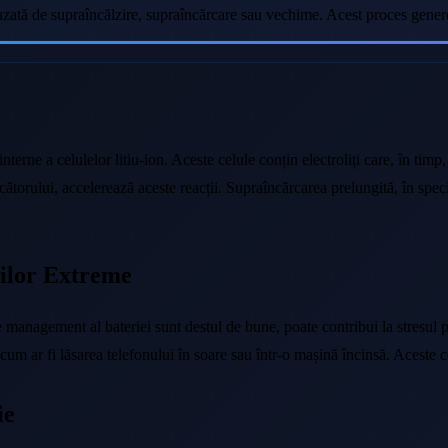
cauzată de supraîncălzire, supraîncărcare sau vechime. Acest proces gen
 interne a celulelor litiu-ion. Aceste celule conțin electroliți care, în ti
ncărcătorului, accelerează aceste reacții. Supraîncărcarea prelungită, în sp
rilor Extreme
 management al bateriei sunt destul de bune, poate contribui la stresul p
 cum ar fi lăsarea telefonului în soare sau într-o mașină încinsă. Aceste 
ie