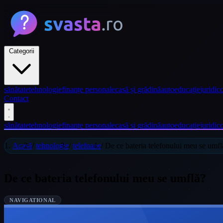
Categorii
sănătate
tehnologie
finanțe personale
casă și grădină
auto
educație
juridic
c
Contact
sănătate
tehnologie
finanțe personale
casă și grădină
auto
educație
juridic
c
Acasă
/
tehnologie
/
telefoane
/
De ce bateria telefonului meu se umfl
De ce bateria telefonului meu se umflă?
NAVIGATIONAL