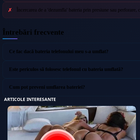
Încercarea de a 'dezumfla' bateria prin presiune sau perforare, 
Întrebări frecvente
Ce fac dacă bateria telefonului meu s-a umflat?
Este periculos să folosesc telefonul cu bateria umflată?
Cum pot preveni umflarea bateriei?