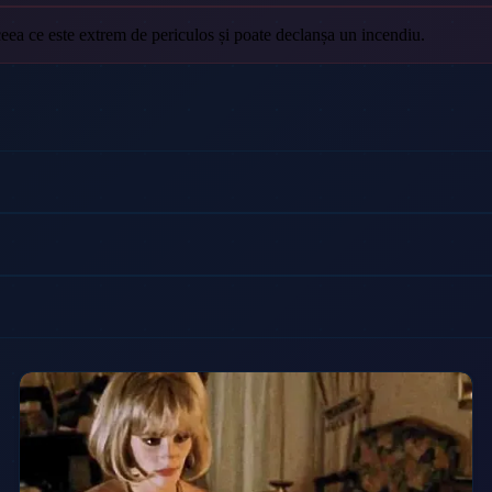
ceea ce este extrem de periculos și poate declanșa un incendiu.