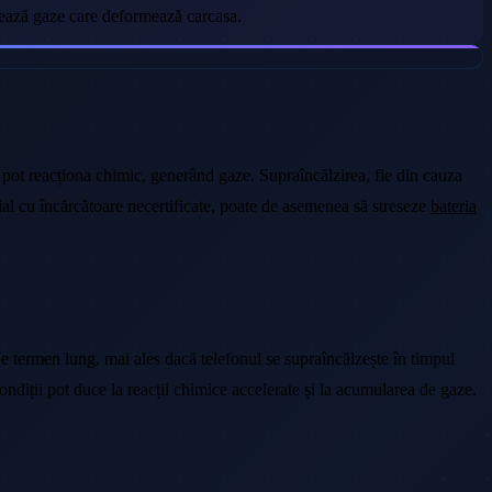
erează gaze care deformează carcasa.
mp, pot reacționa chimic, generând gaze. Supraîncălzirea, fie din cauza
ecial cu încărcătoare necertificate, poate de asemenea să streseze
bateria
e termen lung, mai ales dacă telefonul se supraîncălzește în timpul
condiții pot duce la reacții chimice accelerate și la acumularea de gaze.