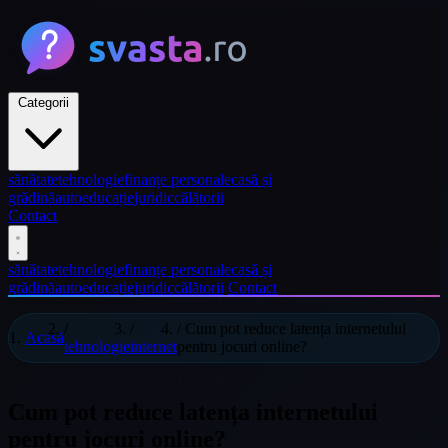
Categorii
sănătate
tehnologie
finanțe personale
casă și
grădină
auto
educație
juridic
călătorii
Contact
sănătate
tehnologie
finanțe personale
casă și
grădină
auto
educație
juridic
călătorii
Contact
/
/
/
Cum pot reduce latența internetului
Acasă
tehnologie
internet
pentru jocuri online?
Cum pot reduce latența internetului
pentru jocuri online?