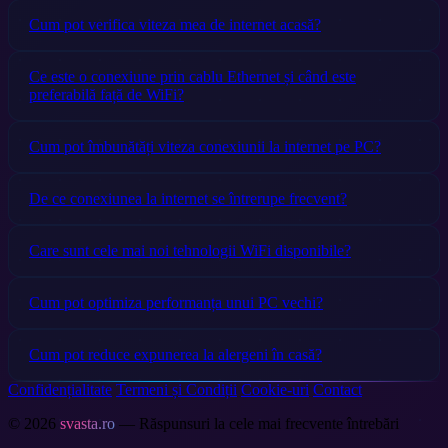
Cum pot verifica viteza mea de internet acasă?
Ce este o conexiune prin cablu Ethernet și când este
preferabilă față de WiFi?
Cum pot îmbunătăți viteza conexiunii la internet pe PC?
De ce conexiunea la internet se întrerupe frecvent?
Care sunt cele mai noi tehnologii WiFi disponibile?
Cum pot optimiza performanța unui PC vechi?
Cum pot reduce expunerea la alergeni în casă?
Confidențialitate
Termeni și Condiții
Cookie-uri
Contact
© 2026
svasta.ro
— Răspunsuri la cele mai frecvente întrebări