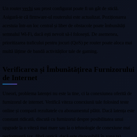
Un router
vechi
sau prost configurat poate fi un gât de sticlă.
Asigură-te că firmware-ul routerului este actualizat. Poziționarea
acestuia într-un loc central și liber de obstacole poate îmbunătăți
semnalul Wi-Fi, dacă ești nevoit să-l folosești. De asemenea,
prioritizarea traficului pentru jocuri (QoS) pe router poate aloca mai
multă lățime de bandă activităților tale de gaming.
Verificarea și Îmbunătățirea Furnizorului
de Internet
Uneori, problema latenței nu este la tine, ci la conexiunea oferită de
furnizorul de internet. Verifică viteza conexiunii tale folosind teste
online și compară rezultatele cu abonamentul plătit. Dacă latența este
constant ridicată, discută cu furnizorul despre posibilitatea unui
upgrade la o viteză mai mare sau la o tehnologie de conexiune mai
performantă (ex. fibră optică, dacă este disponibilă în zona ta).