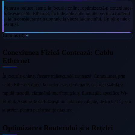
Pentru a reduce latența la jocurile online, optimizează-ți conexiunea:
folosește cablu Ethernet, închide aplicațiile inutile, verifică routerul
și ia în considerare un upgrade la viteza internetului. Un ping mic e
esențial.
Cuprins (3)
Conexiunea Fizică Contează: Cablu
Ethernet
În jocurile
online
, fiecare milisecundă contează.
Conexiunea
prin
cablu Ethernet direct la router este, de departe, cea mai stabilă și
rapidă metodă, eliminând interferențele și fluctuațiile specifice Wi-
Fi-ului. Asigură-te că folosești un cablu de calitate, de tip Cat 5e sau
superior, pentru performanțe maxime.
Optimizarea Routerului și a Rețelei