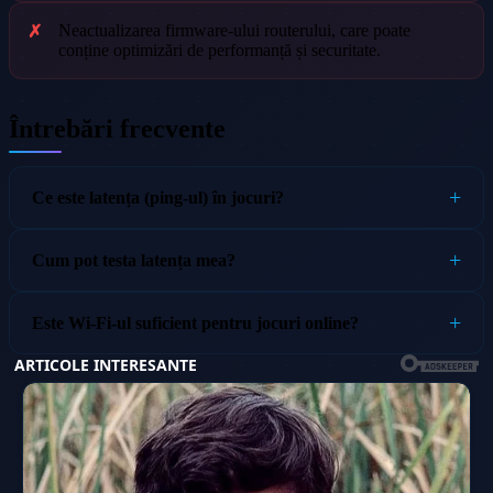
Neactualizarea firmware-ului routerului, care poate
conține optimizări de performanță și securitate.
Întrebări frecvente
Ce este latența (ping-ul) în jocuri?
Cum pot testa latența mea?
Este Wi-Fi-ul suficient pentru jocuri online?