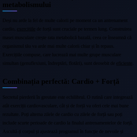
metabolismului
Deși nu arde la fel de multe calorii pe moment ca un antrenament
cardio,
exercițiile
de forță sunt cruciale pe termen lung. Construirea
masei musculare crește rata metabolică bazală, ceea ce înseamnă că
organismul tău va arde mai multe calorii chiar și în repaus.
Exercițiile compuse, care lucrează mai multe grupe musculare
simultan (genuflexiuni, îndreptări, flotări), sunt deosebit de
eficiente
.
Combinația perfectă: Cardio + Forță
Secretul pierderii în greutate este echilibrul. O rutină care integrează
atât exerciții cardiovasculare, cât și de forță va oferi cele mai bune
rezultate. Poți alterna zilele de cardio cu zilele de forță sau poți
include scurte perioade de cardio la finalul antrenamentelor de forță.
Ascultă-ți corpul și ajustează programul în funcție de nevoile și