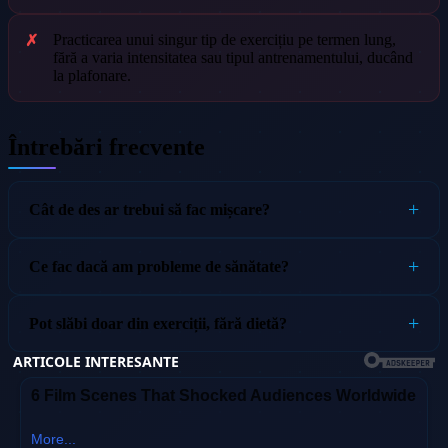
Practicarea unui singur tip de exercițiu pe termen lung,
fără a varia intensitatea sau tipul antrenamentului, ducând
la plafonare.
Întrebări frecvente
Cât de des ar trebui să fac mișcare?
Ce fac dacă am probleme de sănătate?
Pot slăbi doar din exerciții, fără dietă?