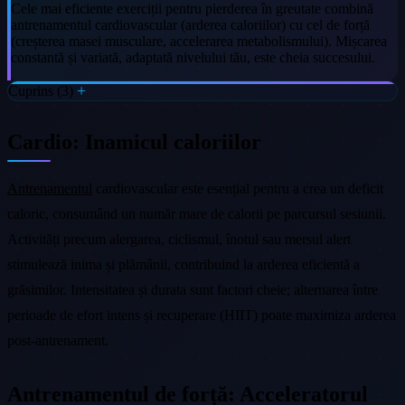
Cele mai eficiente exerciții pentru pierderea în greutate combină
antrenamentul cardiovascular (arderea caloriilor) cu cel de forță
(creșterea masei musculare, accelerarea metabolismului). Mișcarea
constantă și variată, adaptată nivelului tău, este cheia succesului.
Cuprins (3)
Cardio: Inamicul caloriilor
Antrenamentul
cardiovascular este esențial pentru a crea un deficit
caloric, consumând un număr mare de calorii pe parcursul sesiunii.
Activități precum alergarea, ciclismul, înotul sau mersul alert
stimulează inima și plămânii, contribuind la arderea eficientă a
grăsimilor. Intensitatea și durata sunt factori cheie; alternarea între
perioade de efort intens și recuperare (HIIT) poate maximiza arderea
post-antrenament.
Antrenamentul de forță: Acceleratorul