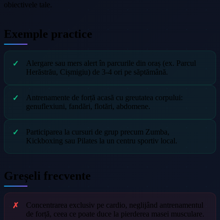
obiectivele tale.
Exemple practice
Alergare sau mers alert în parcurile din oraș (ex. Parcul
Herăstrău, Cișmigiu) de 3-4 ori pe săptămână.
Antrenamente de forță acasă cu greutatea corpului:
genuflexiuni, fandări, flotări, abdomene.
Participarea la cursuri de grup precum Zumba,
Kickboxing sau Pilates la un centru sportiv local.
Greșeli frecvente
Concentrarea exclusiv pe cardio, neglijând antrenamentul
de forță, ceea ce poate duce la pierderea masei musculare.