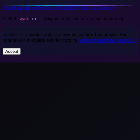
Confidențialitate
Termeni și Condiții
Cookie-uri
Contact
© 2026
svasta.ro
— Răspunsuri la cele mai frecvente întrebări
Acest site folosește cookie-uri esențiale pentru funcționare. Prin
continuarea navigării, ești de acord cu
politica noastră de cookie-uri
.
Accept