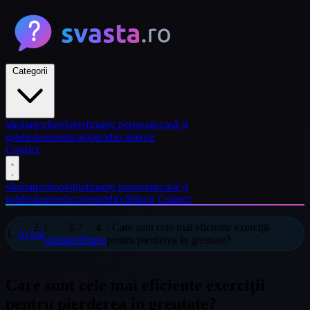
Categorii
sănătate
tehnologie
finanțe personale
casă și
grădină
auto
educație
juridic
călătorii
Contact
sănătate
tehnologie
finanțe personale
casă și
grădină
auto
educație
juridic
călătorii
Contact
/
/
/
Care sunt cele mai eficiente exerciții
Acasă
sănătate
fitness
pentru pierderea în greutate?
Care sunt cele mai eficiente exerciții
pentru pierderea în greutate?