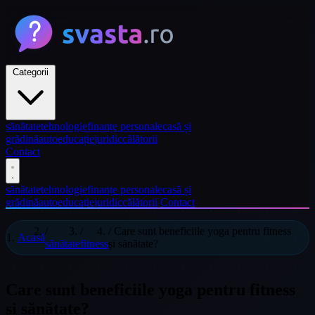
Categorii
sănătate
tehnologie
finanțe personale
casă și
grădină
auto
educație
juridic
călătorii
Contact
sănătate
tehnologie
finanțe personale
casă și
grădină
auto
educație
juridic
călătorii
Contact
/
/
/
Care sunt beneficiile yoga pentru fitness
Acasă
sănătate
fitness
și sănătate?
Care sunt beneficiile yoga pentru fitness
și sănătate?