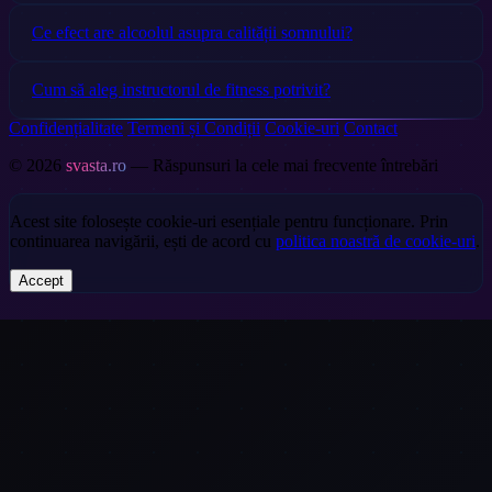
Ce efect are alcoolul asupra calității somnului?
Cum să aleg instructorul de fitness potrivit?
Confidențialitate
Termeni și Condiții
Cookie-uri
Contact
© 2026
svasta.ro
— Răspunsuri la cele mai frecvente întrebări
Acest site folosește cookie-uri esențiale pentru funcționare. Prin
continuarea navigării, ești de acord cu
politica noastră de cookie-uri
.
Accept