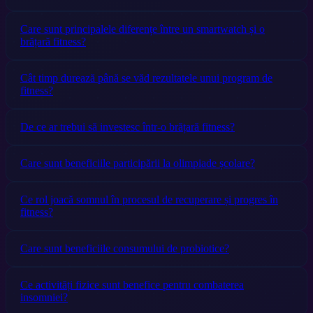
Care sunt principalele diferențe între un smartwatch și o
brățară fitness?
Cât timp durează până se văd rezultatele unui program de
fitness?
De ce ar trebui să investesc într-o brățară fitness?
Care sunt beneficiile participării la olimpiade școlare?
Ce rol joacă somnul în procesul de recuperare și progres în
fitness?
Care sunt beneficiile consumului de probiotice?
Ce activități fizice sunt benefice pentru combaterea
insomniei?