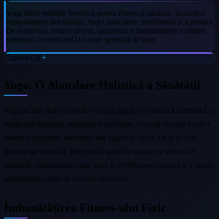
Yoga oferă multiple beneficii pentru fitness și sănătate, incluzând
îmbunătățirea flexibilității, forței musculare, echilibrului și a posturii.
De asemenea, reduce stresul, anxietatea și îmbunătățește calitatea
somnului, contribuind la o stare generală de bine.
Cuprins (3)
Yoga: O Abordare Holistică a Sănătății
Yoga nu este doar un set de exerciții
fizice
, ci o practică complexă ce
integrează mișcarea, respirația și meditația. Această sinergie conferă
beneficii profunde, abordând atât aspectele fizice, cât și pe cele
mentale ale sănătății. Prin poziții specifice (asana) și tehnici de
respirație (pranayama), yoga ajută la echilibrarea corpului și a minții,
promovând o stare de armonie interioară.
Îmbunătățirea Fitness-ului Fizic