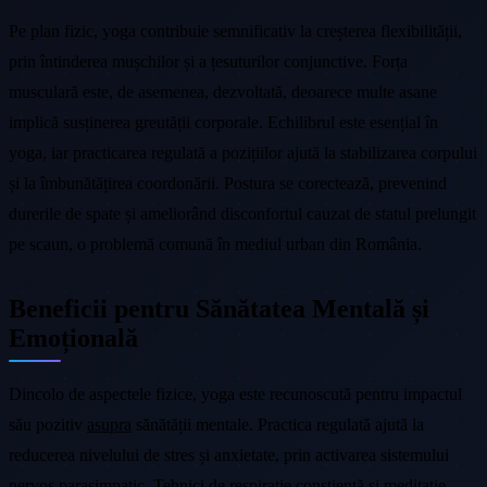
Pe plan fizic, yoga contribuie semnificativ la creșterea flexibilității,
prin întinderea mușchilor și a țesuturilor conjunctive. Forța
musculară este, de asemenea, dezvoltată, deoarece multe asane
implică susținerea greutății corporale. Echilibrul este esențial în
yoga, iar practicarea regulată a pozițiilor ajută la stabilizarea corpului
și la îmbunătățirea coordonării. Postura se corectează, prevenind
durerile de spate și ameliorând disconfortul cauzat de statul prelungit
pe scaun, o problemă comună în mediul urban din România.
Beneficii pentru Sănătatea Mentală și
Emoțională
Dincolo de aspectele fizice, yoga este recunoscută pentru impactul
său pozitiv
asupra
sănătății mentale. Practica regulată ajută la
reducerea nivelului de stres și anxietate, prin activarea sistemului
nervos parasimpatic. Tehnici de respirație conștientă și meditație