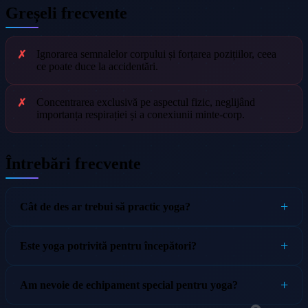
Greșeli frecvente
Ignorarea semnalelor corpului și forțarea pozițiilor, ceea
ce poate duce la accidentări.
Concentrarea exclusivă pe aspectul fizic, neglijând
importanța respirației și a conexiunii minte-corp.
Întrebări frecvente
Cât de des ar trebui să practic yoga?
Este yoga potrivită pentru începători?
Am nevoie de echipament special pentru yoga?