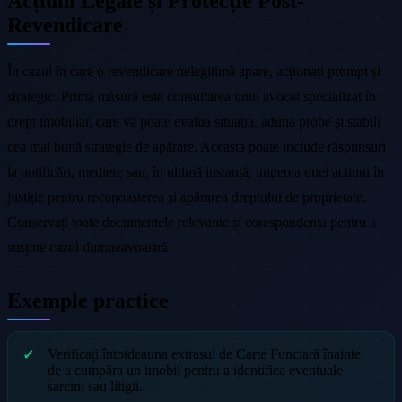
Acțiuni Legale și Protecție Post-
Revendicare
În cazul în care o revendicare nelegitimă apare, acționați prompt și
strategic. Prima măsură este consultarea unui avocat specializat în
drept imobiliar, care vă poate evalua situația, aduna probe și stabili
cea mai bună strategie de apărare. Aceasta poate include răspunsuri
la notificări, mediere sau, în ultimă instanță, inițierea unei acțiuni în
justiție pentru recunoașterea și apărarea dreptului de proprietate.
Conservați toate documentele relevante și corespondența pentru a
susține cazul dumneavoastră.
Exemple practice
Verificați întotdeauna extrasul de Carte Funciară înainte
de a cumpăra un imobil pentru a identifica eventuale
sarcini sau litigii.