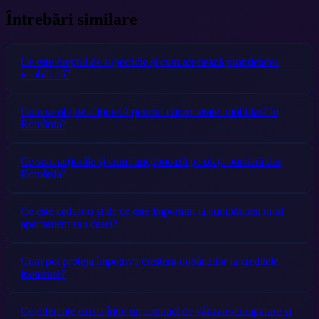
Întrebări similare
Ce este dreptul de superficie și cum afectează proprietatea
imobiliară?
Cum se obține o ipotecă pentru o proprietate imobiliară în
România?
Ce sunt acțiunile și cum funcționează pe piața bursieră din
România?
Ce este cadastru și de ce este important la cumpărarea unui
apartament sau casei?
Cum pot proteja împotriva creșterii dobânzilor la creditele
ipotecare?
Ce diferențe există între un contract de vânzare-cumpărare și