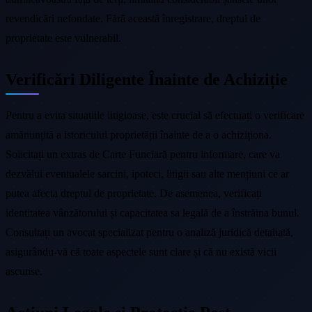
revendicări nefondate. Fără această înregistrare, dreptul de
proprietate este vulnerabil.
Verificări Diligente Înainte de Achiziție
Pentru a evita situațiile litigioase, este crucial să efectuați o verificare
amănunțită a istoricului proprietății înainte de a o achiziționa.
Solicitați un extras de Carte Funciară pentru informare, care va
dezvălui eventualele sarcini, ipoteci, litigii sau alte mențiuni ce ar
putea afecta dreptul de proprietate. De asemenea, verificați
identitatea vânzătorului și capacitatea sa legală de a înstrăina bunul.
Consultați un avocat specializat pentru o analiză juridică detaliată,
asigurându-vă că toate aspectele sunt clare și că nu există vicii
ascunse.