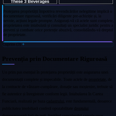
Protejarea proprietății împotriva revendicărilor nelegitime implică o
documentare riguroasă, verificări diligente pre-achiziție și, la
nevoie, acțiuni legale prompte. Asigurați-vă că actele sunt complete,
proprietatea este intabulată și consultați un specialist juridic pentru a
preveni și combate orice pretenție abuzivă, consolidându-vă dreptul
de proprietate.
Cuprins (3)
Prevenția prin Documentare Riguroasă
Un prim pas esențial în protejarea proprietății este asigurarea unei
documentații complete și impecabile. Toate actele de
proprietate
, de
la contracte de vânzare-cumpărare, donație sau moștenire, trebuie să
fie autentice și înregistrate conform legii. Intabularea în Cartea
Funciară, realizată pe baza
cadastrului
, este fundamentală, deoarece
publicitatea imobiliară conferă opozabilitate
dreptului
dumneavoastră față de terți, limitând considerabil șansele unor