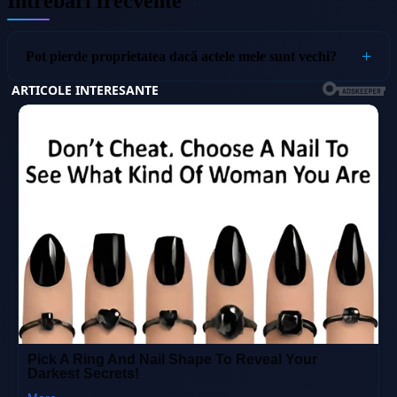
Întrebări frecvente
Pot pierde proprietatea dacă actele mele sunt vechi?