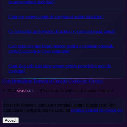
un antecontract imobiliar?
Cum pot proteja copiii de conținutul online dăunător?
Ce înseamnă un buyback de acțiuni și cum afectează prețul?
Care sunt cele mai bune metode pentru a combate oboseala
cronică cauzată de lipsa somnului?
Cum aleg cele mai bune acțiuni pentru portofoliul meu de
investiții?
Confidențialitate
Termeni și Condiții
Cookie-uri
Contact
© 2026
svasta.ro
— Răspunsuri la cele mai frecvente întrebări
Acest site folosește cookie-uri esențiale pentru funcționare. Prin
continuarea navigării, ești de acord cu
politica noastră de cookie-uri
.
Accept