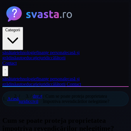
Categorii
sănătate
tehnologie
finanțe personale
casă și
grădină
auto
educație
juridic
călătorii
Contact
sănătate
tehnologie
finanțe personale
casă și
grădină
auto
educație
juridic
călătorii
Contact
/
/
drept
/
Cum se poate proteja proprietatea
Acasă
juridic
civil
împotriva revendicărilor nelegitime?
Cum se poate proteja proprietatea
împotriva revendicărilor nelegitime?