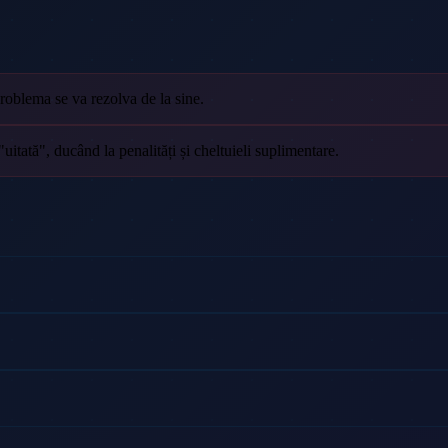
problema se va rezolva de la sine.
itată", ducând la penalități și cheltuieli suplimentare.