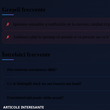
Greșeli frecvente
Ignorarea somațiilor și notificărilor de la executor, crezând că 
Amânarea plății în speranța că amenda se va prescrie sau va fi "u
Întrebări frecvente
Pot contesta executarea silită?
Ce se întâmplă dacă nu am bunuri sau bani?
Executorul mă poate vizita acasă?