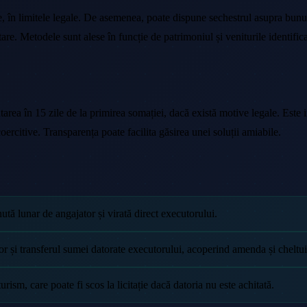
e, în limitele legale. De asemenea, poate dispune sechestrul asupra bunur
tare. Metodele sunt alese în funcție de patrimoniul și veniturile identifica
utarea în 15 zile de la primirea somației, dacă există motive legale. Este
oercitive. Transparența poate facilita găsirea unei soluții amiabile.
ută lunar de angajator și virată direct executorului.
 și transferul sumei datorate executorului, acoperind amenda și cheltuie
ism, care poate fi scos la licitație dacă datoria nu este achitată.