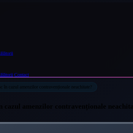
ălătorii
ălătorii
Contact
sc în cazul amenzilor contravenționale neachitate?
în cazul amenzilor contravenționale neachit