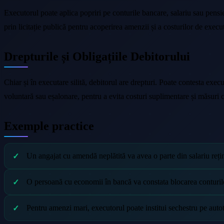
Executorul poate aplica popriri pe conturile bancare, salariu sau pensi
prin licitație publică pentru acoperirea amenzii și a costurilor de execu
Drepturile și Obligațiile Debitorului
Chiar și în executare silită, debitorul are drepturi. Poate contesta exec
voluntară sau eșalonare, pentru a evita costuri suplimentare și măsuri c
Exemple practice
Un angajat cu amendă neplătită va avea o parte din salariu rețin
O persoană cu economii în bancă va constata blocarea conturilor
Pentru amenzi mari, executorul poate institui sechestru pe autotur