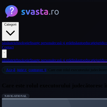
Categorii
sănătate
tehnologie
finanțe personale
casă și grădină
auto
educație
juridic
c
Contact
sănătate
tehnologie
finanțe personale
casă și grădină
auto
educație
juridic
c
Acasă
/
juridic
/
contravenții
/
Care este rolul executorului judecătore
Care este rolul executorului judecătoresc 
NAVIGATIONAL