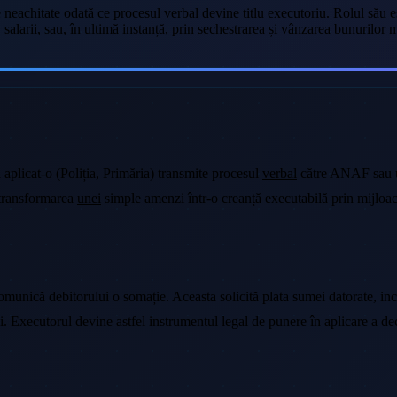
neachitate odată ce procesul verbal devine titlu executoriu. Rolul său es
 salarii, sau, în ultimă instanță, prin sechestrarea și vânzarea bunurilor
a aplicat-o (Poliția, Primăria) transmite procesul
verbal
către ANAF sau un
 transformarea
unei
simple amenzi într-o creanță executabilă prin mijloac
comunică debitorului o somație. Aceasta solicită plata sumei datorate, in
i. Executorul devine astfel instrumentul legal de punere în aplicare a dec