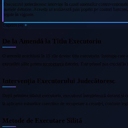
Executorul judecătoresc intervine în cazul amenzilor contravenționale 
sumele datorate. Aceasta se realizează prin popriri pe conturi bancare,
legale în vigoare.
Cuprins (4)
De la Amendă la Titlu Executoriu
O amendă neachitată în 15 zile devine titlu executoriu. Instituția care 
executării silite pentru
recuperarea
datoriei. Este primul pas crucial în
Intervenția Executorului Judecătoresc
După primirea titlului executoriu, executorul înregistrează dosarul și 
la aplicarea măsurilor coercitive de recuperare a creanței, conform legi
Metode de Executare Silită