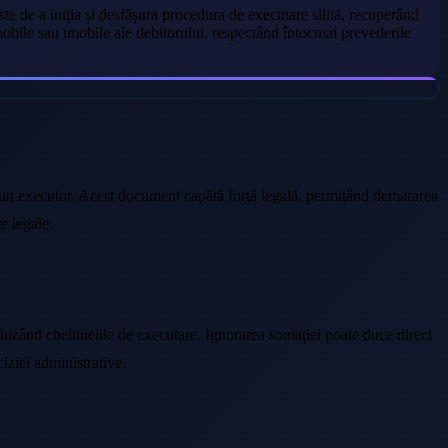
te de a iniția și desfășura procedura de executare silită, recuperând
 mobile sau imobile ale debitorului, respectând întocmai prevederile
 executor. Acest document capătă forță legală, permițând demararea
e legale.
cluzând cheltuielile de executare. Ignorarea somației poate duce direct
iziei administrative.