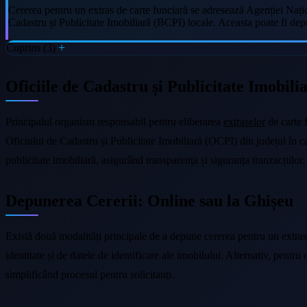
Cererea pentru un extras de carte funciară se adresează Agenției Națio
Cadastru și Publicitate Imobiliară (BCPI) locale. Aceasta poate fi depu
Cuprins (3)
Oficiile de Cadastru și Publicitate Imobil
Principalul organism responsabil pentru eliberarea
extraselor
de carte 
Oficiului de Cadastru și Publicitate Imobiliară (OCPI) din județul în c
publicitate imobiliară, asigurând transparența și siguranța tranzacțiilor.
Depunerea Cererii: Online sau la Ghișeu
Există două modalități principale de a depune cererea pentru un extras
identitate și de datele de identificare ale imobilului. Alternativ, pentr
simplificând procesul pentru solicitanți.