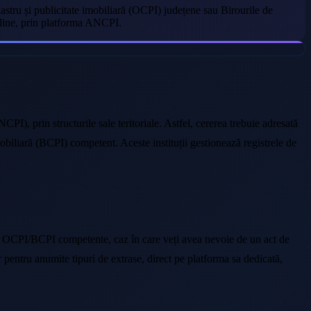
astru și publicitate imobiliară (OCPI) județene sau Birourile de
online, prin platforma ANCPI.
CPI), prin structurile sale teritoriale. Astfel, cererea trebuie adresată
obiliară (BCPI) competent. Aceste instituții gestionează registrele de
ele OCPI/BCPI competente, caz în care veți avea nevoie de un act de
or pentru anumite tipuri de extrase, direct pe platforma sa dedicată,