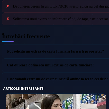
Depunerea cererii la un OCPI/BCPI greșit (adică nu cel din județ
Solicitarea unui extras de informare când, de fapt, este necesar 
Întrebări frecvente
Pot solicita un extras de carte funciară fără a fi proprietar?
Cât durează obținerea unui extras de carte funciară?
Este valabil extrasul de carte funciară online la fel ca cel fizic?