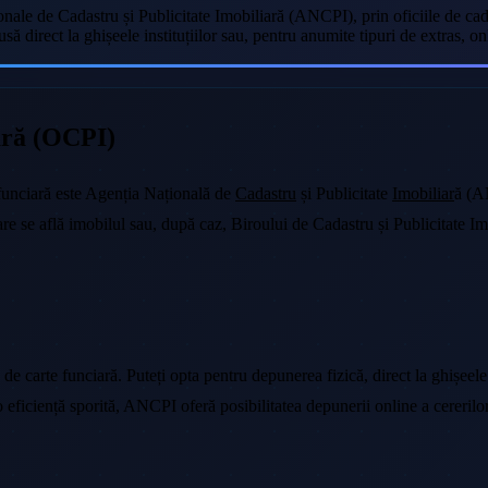
nale de Cadastru și Publicitate Imobiliară (ANCPI), prin oficiile de cad
să direct la ghișeele instituțiilor sau, pentru anumite tipuri de extras, 
iară (OCPI)
funciară este Agenția Națională de
Cadastru
și Publicitate
Imobiliar
ă (AN
are se află imobilul sau, după caz, Biroului de Cadastru și Publicitate Im
 de carte funciară. Puteți opta pentru depunerea fizică, direct la ghișe
u o eficiență sporită, ANCPI oferă posibilitatea depunerii online a cereril