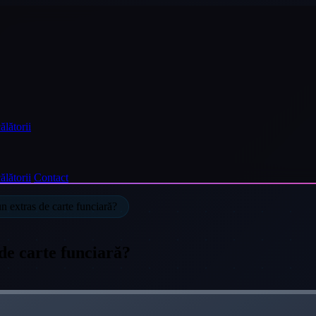
ălătorii
ălătorii
Contact
n extras de carte funciară?
de carte funciară?