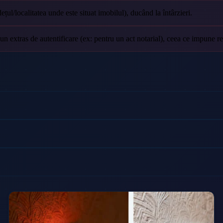
ul/localitatea unde este situat imobilul), ducând la întârzieri.
un extras de autentificare (ex: pentru un act notarial), ceea ce impune r