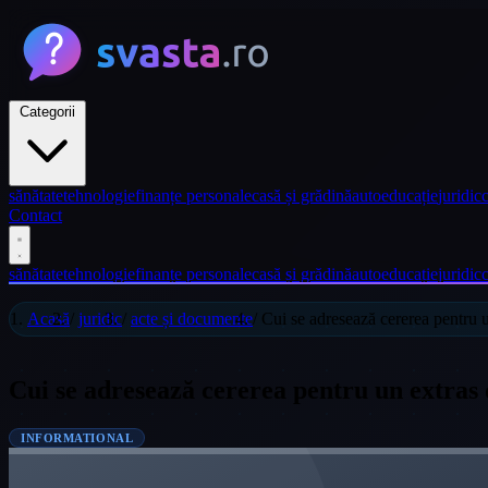
Categorii
sănătate
tehnologie
finanțe personale
casă și grădină
auto
educație
juridic
c
Contact
sănătate
tehnologie
finanțe personale
casă și grădină
auto
educație
juridic
c
Acasă
/
juridic
/
acte și documente
/
Cui se adresează cererea pentru u
Cui se adresează cererea pentru un extras 
INFORMATIONAL