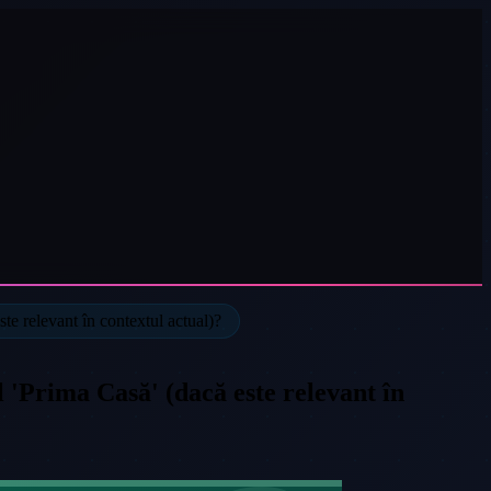
ste relevant în contextul actual)?
 'Prima Casă' (dacă este relevant în