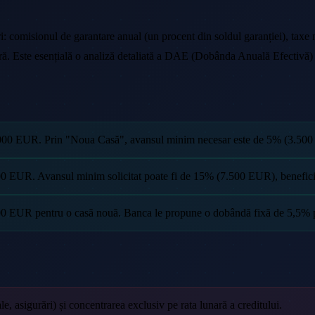
uri: comisionul de garantare anual (un procent din soldul garanției), taxe
tară. Este esențială o analiză detaliată a DAE (Dobânda Anuală Efectivă) 
00 EUR. Prin "Noua Casă", avansul minim necesar este de 5% (3.500 EUR)
0 EUR. Avansul minim solicitat poate fi de 15% (7.500 EUR), beneficiin
0 EUR pentru o casă nouă. Banca le propune o dobândă fixă de 5,5% pentru
le, asigurări) și concentrarea exclusiv pe rata lunară a creditului.