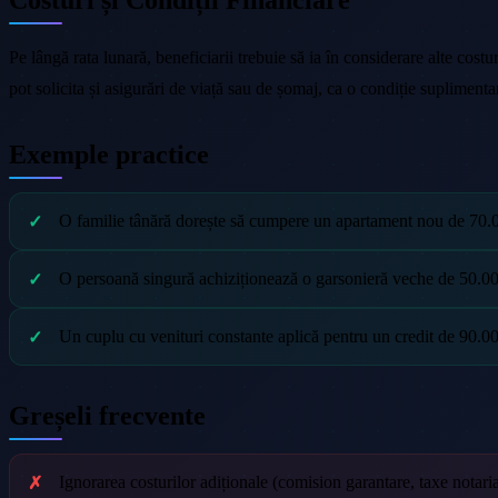
Pe lângă rata lunară, beneficiarii trebuie să ia în considerare alte cost
pot solicita și asigurări de viață sau de șomaj, ca o condiție suplimen
Exemple practice
O familie tânără dorește să cumpere un apartament nou de 70.0
O persoană singură achiziționează o garsonieră veche de 50.00
Un cuplu cu venituri constante aplică pentru un credit de 90.00
Greșeli frecvente
Ignorarea costurilor adiționale (comision garantare, taxe notaria