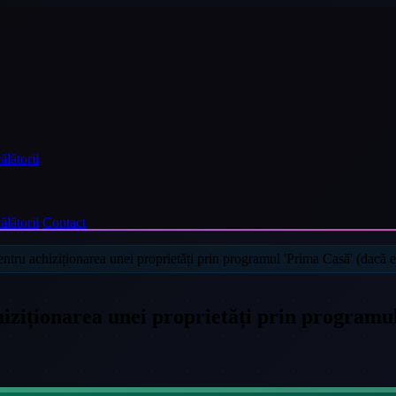
ălătorii
ălătorii
Contact
entru achiziționarea unei proprietăți prin programul 'Prima Casă' (dacă e
hiziționarea unei proprietăți prin programul