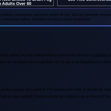
editare avantajoase, garantate parțial de stat. Băncile partenere propu
i comisioane reduse, facilitând accesul la prima proprietate.
iția primei locuințe prin garantarea parțială de către stat a
creditului
ip
tate sau să dețină una cu suprafață sub 50 mp, și să îndeplinească criterii
pentru locuințe noi și până la 15% pentru cele vechi, în funcție de valoa
rmată de una variabilă. Durata maximă de creditare este de obicei 30 de 