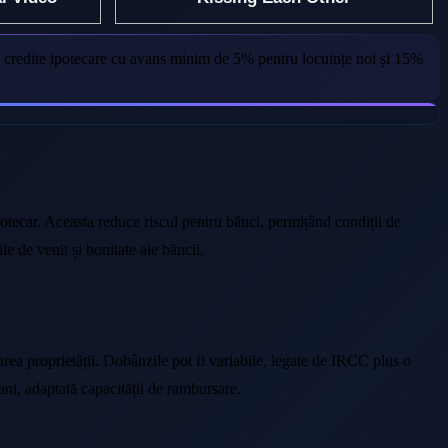
n credite ipotecare cu avans minim de 5% pentru locuințe noi și 15%
otecar. Aceasta reduce riscul pentru bănci, permițând condiții de
le de venit și bonitate ale băncii.
rea proprietății. Dobânzile pot fi variabile, legate de IRCC plus o
ani, adaptată capacității de rambursare.