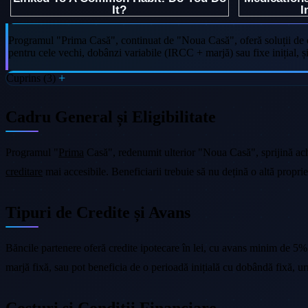
Programul "Prima Casă", continuat de "Noua Casă", oferă soluții de cr
pentru cele vechi, dobânzi variabile (IRCC + marjă) sau fixe inițial, ș
Cuprins (3)
Cadru General și Eligibilitate
Programul "
Prima
Casă", redenumit ulterior "Noua Casă", sprijină achiz
creditare
mai accesibile. Beneficiarii trebuie să nu dețină o altă proprie
Tipuri de Credite și Avans
Băncile partenere oferă credite ipotecare în lei, cu avans minim de 5% 
marjă fixă, sau pot beneficia de o perioadă inițială cu dobândă fixă, u
Costuri și Condiții Financiare