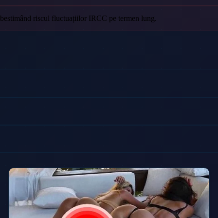
subestimând riscul fluctuațiilor IRCC pe termen lung.