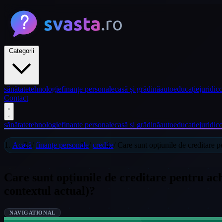
Categorii
sănătate
tehnologie
finanțe personale
casă și grădină
auto
educație
juridic
c
Contact
sănătate
tehnologie
finanțe personale
casă și grădină
auto
educație
juridic
c
Acasă
/
finanțe personale
/
credite
/
Care sunt opțiunile de creditare p
Care sunt opțiunile de creditare pentru ac
contextul actual)?
NAVIGATIONAL