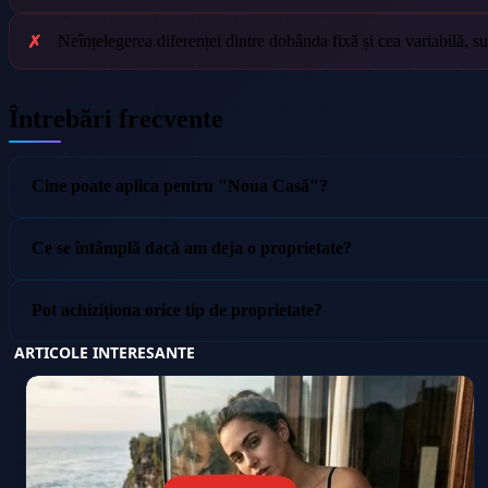
Neînțelegerea diferenței dintre dobânda fixă și cea variabilă, 
Întrebări frecvente
Cine poate aplica pentru "Noua Casă"?
Ce se întâmplă dacă am deja o proprietate?
Pot achiziționa orice tip de proprietate?