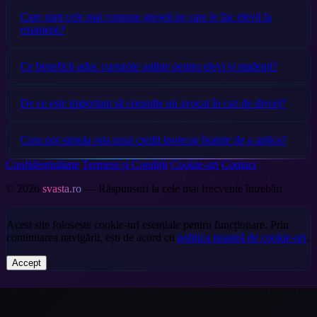
Care sunt cele mai comune greșeli pe care le fac elevii la
examene?
Ce beneficii aduc cursurile online pentru elevi și studenți?
De ce este important să consulte un avocat în caz de divorț?
Cum pot simula rata unui credit ipotecar înainte de a aplica?
Confidențialitate
Termeni și Condiții
Cookie-uri
Contact
© 2026
svasta.ro
— Răspunsuri la cele mai frecvente întrebări
Acest site folosește cookie-uri esențiale pentru funcționare. Prin
continuarea navigării, ești de acord cu
politica noastră de cookie-uri
.
Accept