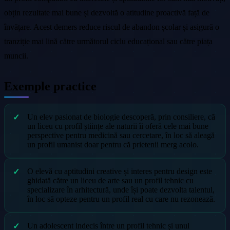
obțin rezultate mai bune și dezvoltă o atitudine proactivă față de
învățare. Acest demers reduce riscul de abandon școlar și asigură o
tranziție mai lină către următorul ciclu educațional sau către piața
muncii.
Exemple practice
Un elev pasionat de biologie descoperă, prin consiliere, că
un liceu cu profil științe ale naturii îi oferă cele mai bune
perspective pentru medicină sau cercetare, în loc să aleagă
un profil umanist doar pentru că prietenii merg acolo.
O elevă cu aptitudini creative și interes pentru design este
ghidată către un liceu de arte sau un profil tehnic cu
specializare în arhitectură, unde își poate dezvolta talentul,
în loc să opteze pentru un profil real cu care nu rezonează.
Un adolescent indecis între un profil tehnic și unul