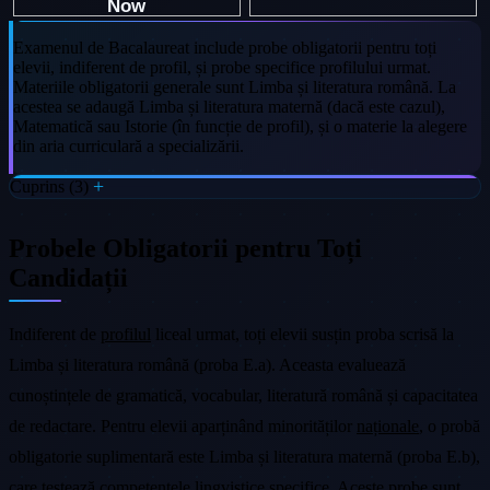
Examenul de Bacalaureat include probe obligatorii pentru toți
elevii, indiferent de profil, și probe specifice profilului urmat.
Materiile obligatorii generale sunt Limba și literatura română. La
acestea se adaugă Limba și literatura maternă (dacă este cazul),
Matematică sau Istorie (în funcție de profil), și o materie la alegere
din aria curriculară a specializării.
Cuprins (3)
Probele Obligatorii pentru Toți
Candidații
Indiferent de
profilul
liceal urmat, toți elevii susțin proba scrisă la
Limba și literatura română (proba E.a). Aceasta evaluează
cunoștințele de gramatică, vocabular, literatură română și capacitatea
de redactare. Pentru elevii aparținând minorităților
naționale
, o probă
obligatorie suplimentară este Limba și literatura maternă (proba E.b),
care testează competențele lingvistice specifice. Aceste probe sunt