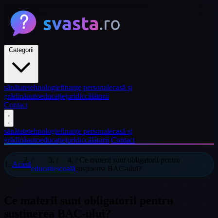
Categorii
sănătate
tehnologie
finanțe personale
casă și
grădină
auto
educație
juridic
călătorii
Contact
sănătate
tehnologie
finanțe personale
casă și
grădină
auto
educație
juridic
călătorii
Contact
/
/
/
Ce materii sunt obligatorii pentru
Acasă
educație
școală
susținerea BAC-ului?
Ce materii sunt obligatorii pentru
susținerea BAC-ului?