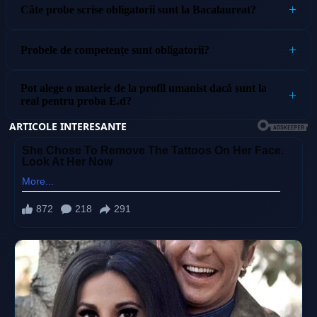
Câte probe scrise obligatorii sunt la Bacalaureat?
Probele de competențe sunt obligatorii?
Pot alege o materie de la profil umanist dacă sunt la
real pentru proba E.d?