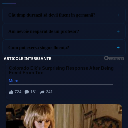
Cât timp durează să devii fluent în germană?
Am nevoie neapărat de un profesor?
Cum pot exersa singur fluența?