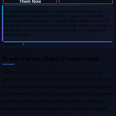
Pentru a-ți îmbunătăți fluența în germană, concentrează-te pe
practică orală constantă. Vorbește zilnic, chiar și cu tine însuți,
ascultă podcasturi și muzică, vizionează filme. Implică-te activ în
conversații cu vorbitori nativi sau parteneri de studiu. Fii deschis la
greșeli, ele sunt parte din procesul de învățare. Consistența este
cheia succesului.
Cuprins (4)
Practică orală zilnică și consecvență
Fluența se construiește prin vorbit constant. Nu te teme să faci
greșeli; ele sunt parte naturală a procesului de învățare. Începe prin a
descrie cu voce tare activitățile tale
zilnice
sau gândește în germană.
Caută oportunități de a purta conversații, chiar și scurte, cu parteneri
de studiu sau vorbitori nativi. Exersarea regulată a pronunției și
intonației te va ajuta să capeți încredere și să vorbești mai natural.