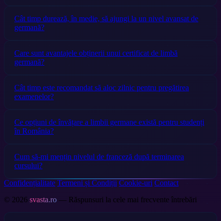
Cât timp durează, în medie, să ajungi la un nivel avansat de
germană?
Care sunt avantajele obținerii unui certificat de limbă
germană?
Cât timp este recomandat să aloc zilnic pentru pregătirea
examenelor?
Ce opțiuni de învățare a limbii germane există pentru studenți
în România?
Cum să-mi mențin nivelul de franceză după terminarea
cursului?
Confidențialitate
Termeni și Condiții
Cookie-uri
Contact
© 2026
svasta.ro
— Răspunsuri la cele mai frecvente întrebări