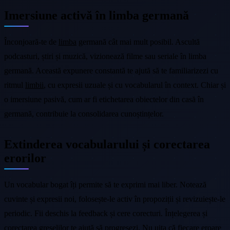
Imersiune activă în limba germană
Înconjoară-te de
limba
germană cât mai mult posibil. Ascultă
podcasturi, știri și muzică, vizionează filme sau seriale în limba
germană. Această expunere constantă te ajută să te familiarizezi cu
ritmul
limbii
, cu expresii uzuale și cu vocabularul în context. Chiar și
o imersiune pasivă, cum ar fi etichetarea obiectelor din casă în
germană, contribuie la consolidarea cunoștințelor.
Extinderea vocabularului și corectarea
erorilor
Un vocabular bogat îți permite să te exprimi mai liber. Notează
cuvinte și expresii noi, folosește-le activ în propoziții și revizuiește-le
periodic. Fii deschis la feedback și cere corecturi. Înțelegerea și
corectarea greșelilor te ajută să progresezi. Nu uita că fiecare eroare