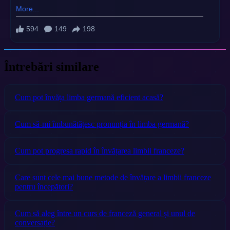
Întrebări similare
Cum pot învăța limba germană eficient acasă?
Cum să-mi îmbunătățesc pronunția în limba germană?
Cum pot progresa rapid în învățarea limbii franceze?
Care sunt cele mai bune metode de învățare a limbii franceze
pentru începători?
Cum să aleg între un curs de franceză general și unul de
conversație?