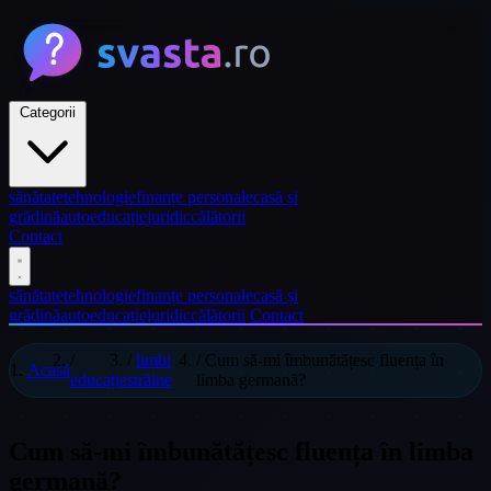
Categorii
sănătate
tehnologie
finanțe personale
casă și
grădină
auto
educație
juridic
călătorii
Contact
sănătate
tehnologie
finanțe personale
casă și
grădină
auto
educație
juridic
călătorii
Contact
/
/
limbi
/
Cum să-mi îmbunătățesc fluența în
Acasă
educație
străine
limba germană?
Cum să-mi îmbunătățesc fluența în limba
germană?