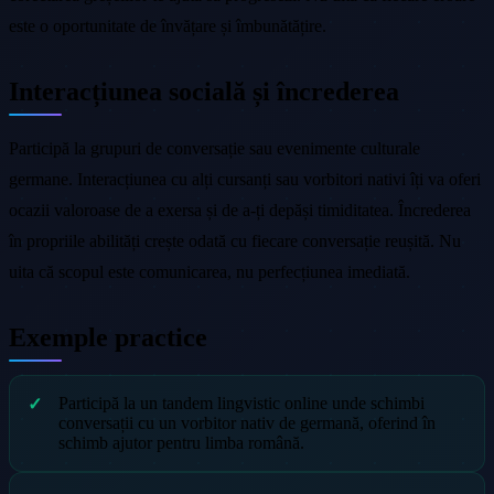
este o oportunitate de învățare și îmbunătățire.
Interacțiunea socială și încrederea
Participă la grupuri de conversație sau evenimente culturale
germane. Interacțiunea cu alți cursanți sau vorbitori nativi îți va oferi
ocazii valoroase de a exersa și de a-ți depăși timiditatea. Încrederea
în propriile abilități crește odată cu fiecare conversație reușită. Nu
uita că scopul este comunicarea, nu perfecțiunea imediată.
Exemple practice
Participă la un tandem lingvistic online unde schimbi
conversații cu un vorbitor nativ de germană, oferind în
schimb ajutor pentru limba română.