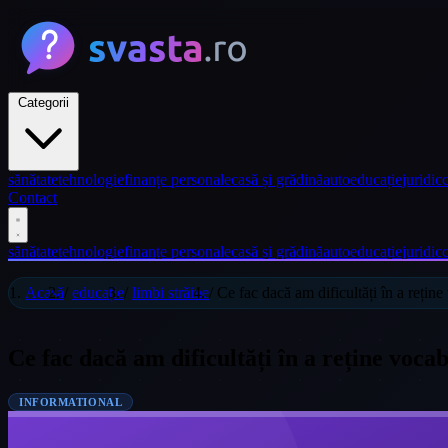
Categorii
sănătate
tehnologie
finanțe personale
casă și grădină
auto
educație
juridic
c
Contact
sănătate
tehnologie
finanțe personale
casă și grădină
auto
educație
juridic
c
Acasă
/
educație
/
limbi străine
/
Ce fac dacă am dificultăți în a rețin
Ce fac dacă am dificultăți în a reține voca
INFORMATIONAL