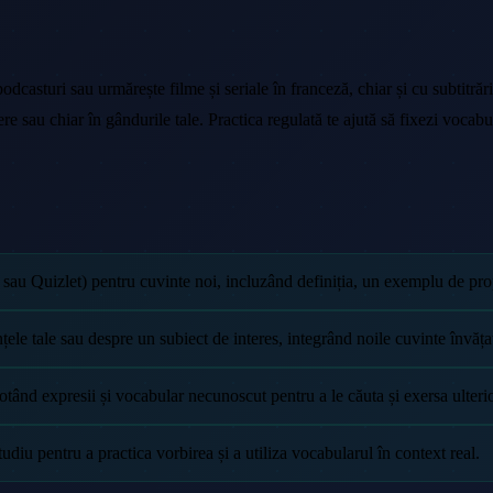
asturi sau urmărește filme și seriale în franceză, chiar și cu subtitrări. 
riere sau chiar în gândurile tale. Practica regulată te ajută să fixezi voca
 sau Quizlet) pentru cuvinte noi, incluzând definiția, un exemplu de pro
țele tale sau despre un subiect de interes, integrând noile cuvinte învăța
otând expresii și vocabular necunoscut pentru a le căuta și exersa ulterio
udiu pentru a practica vorbirea și a utiliza vocabularul în context real.