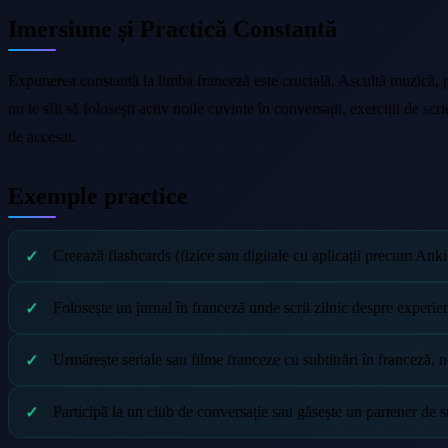
Imersiune și Practică Constantă
Expunerea constantă la limba franceză este crucială. Ascultă muzică, podc
nu te sfii să folosești activ noile cuvinte în conversații, exerciții de sc
de accesat.
Exemple practice
Creează flashcards (fizice sau digitale cu aplicații precum Anki
Folosește un jurnal în franceză unde scrii zilnic despre experien
Urmărește seriale sau filme franceze cu subtitrări în franceză, n
Participă la un club de conversație sau găsește un partener de st