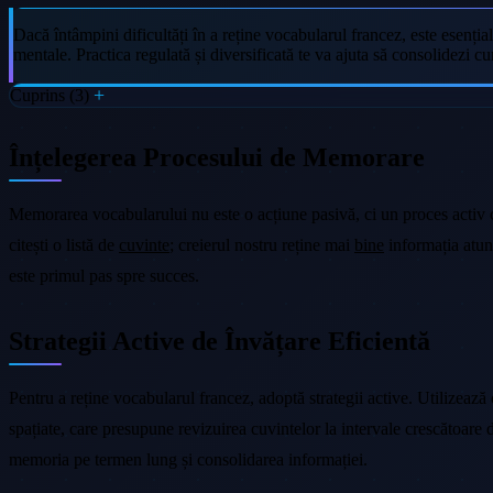
Dacă întâmpini dificultăți în a reține vocabularul francez, este esenția
mentale. Practica regulată și diversificată te va ajuta să consolidezi cu
Cuprins (3)
Înțelegerea Procesului de Memorare
Memorarea vocabularului nu este o acțiune pasivă, ci un proces activ car
citești o listă de
cuvinte
; creierul nostru reține mai
bine
informația atunc
este primul pas spre succes.
Strategii Active de Învățare Eficientă
Pentru a reține vocabularul francez, adoptă strategii active. Utilizează
spațiate, care presupune revizuirea cuvintelor la intervale crescătoar
memoria pe termen lung și consolidarea informației.