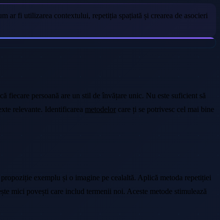
ar fi utilizarea contextului, repetiția spațiată și crearea de asocieri
ă fiecare persoană are un stil de învățare unic. Nu este suficient să
exte relevante. Identificarea
metodelor
care ți se potrivesc cel mai bine
o propoziție exemplu și o imagine pe cealaltă. Aplică metoda repetiției
ește mici povești care includ termenii noi. Aceste metode stimulează