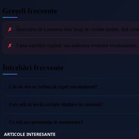
Greșeli frecvente
Încercarea de a memora liste lungi de cuvinte izolate, fără cont
Lipsa repetiției regulate sau amânarea revizuirii vocabularului
Întrebări frecvente
Cât de des ar trebui să repet vocabularul?
Este util să învăț cuvinte similare în română?
Ce rol are pronunția în memorare?