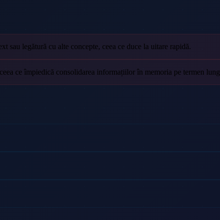
ext sau legătură cu alte concepte, ceea ce duce la uitare rapidă.
, ceea ce împiedică consolidarea informațiilor în memoria pe termen lung