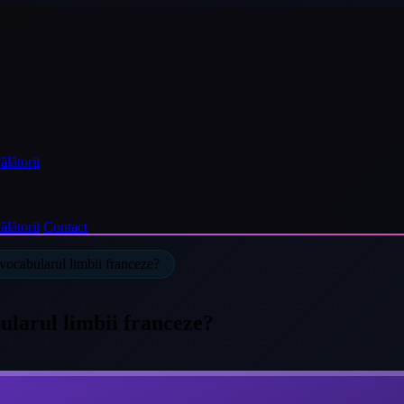
ălătorii
ălătorii
Contact
e vocabularul limbii franceze?
bularul limbii franceze?