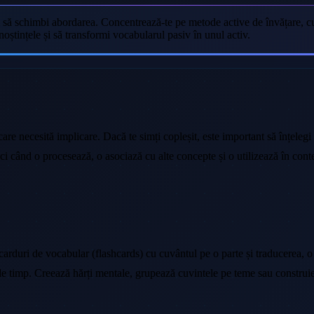
l să schimbi abordarea. Concentrează-te pe metode active de învățare, cum 
noștințele și să transformi vocabularul pasiv în unul activ.
e necesită implicare. Dacă te simți copleșit, este important să înțelegi c
i când o procesează, o asociază cu alte concepte și o utilizează în cont
 carduri de vocabular (flashcards) cu cuvântul pe o parte și traducerea, 
e de timp. Creează hărți mentale, grupează cuvintele pe teme sau construi