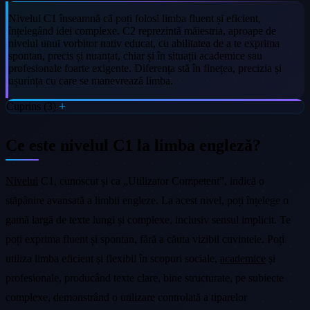
Nivelul C1 înseamnă că poți folosi limba fluent și eficient,
înțelegând idei complexe. C2 reprezintă măiestria, aproape de
nivelul unui vorbitor nativ educat, cu abilitatea de a te exprima
spontan, precis și nuanțat, chiar și în situații academice sau
profesionale foarte exigente. Diferența stă în finețea, precizia și
ușurința cu care se manevrează limba.
Cuprins (3)
Ce este nivelul C1 la limba engleză?
Nivelul
C1, cunoscut și ca „Utilizator Competent”, indică o
stăpânire avansată a limbii engleze. La acest nivel, poți înțelege o
gamă largă de texte lungi și complexe, inclusiv sensul implicit. Te
poți exprima fluent și spontan, fără a căuta vizibil cuvintele. Poți
utiliza limba eficient și flexibil în scopuri sociale,
academice
și
profesionale, producând texte clare, bine structurate, pe subiecte
complexe, demonstrând o utilizare controlată a tiparelor