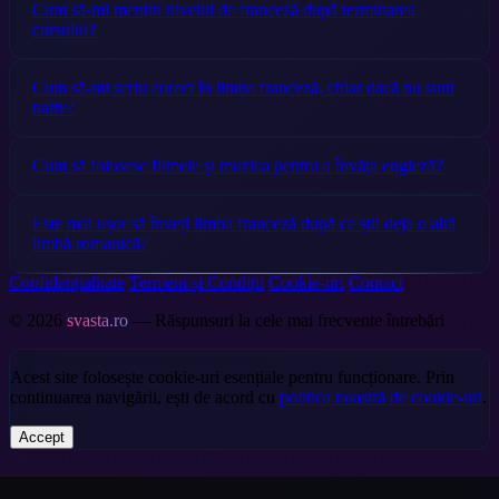
Cum să-mi mențin nivelul de franceză după terminarea
cursului?
Cum să-mi scriu corect în limba franceză, chiar dacă nu sunt
nativ?
Cum să folosesc filmele și muzica pentru a învăța engleză?
Este mai ușor să înveți limba franceză după ce știi deja o altă
limbă romanică?
Confidențialitate
Termeni și Condiții
Cookie-uri
Contact
© 2026
svasta.ro
— Răspunsuri la cele mai frecvente întrebări
Acest site folosește cookie-uri esențiale pentru funcționare. Prin
continuarea navigării, ești de acord cu
politica noastră de cookie-uri
.
Accept