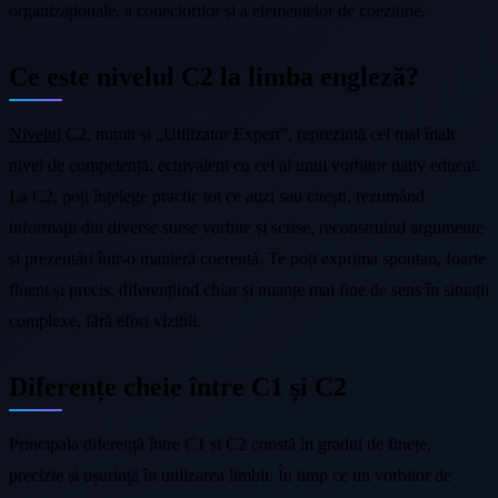
organizaționale, a conectorilor și a elementelor de coeziune.
Ce este nivelul C2 la limba engleză?
Nivelul
C2, numit și „Utilizator Expert”, reprezintă cel mai înalt
nivel de competență, echivalent cu cel al unui vorbitor nativ educat.
La C2, poți înțelege practic tot ce auzi sau citești, rezumând
informații din diverse surse vorbite și scrise, reconstruind argumente
și prezentări într-o manieră coerentă. Te poți exprima spontan, foarte
fluent și precis, diferențiind chiar și nuanțe mai fine de sens în situații
complexe, fără efort vizibil.
Diferențe cheie între C1 și C2
Principala diferență între C1 și C2 constă în gradul de finețe,
precizie și ușurință în utilizarea limbii. În timp ce un vorbitor de