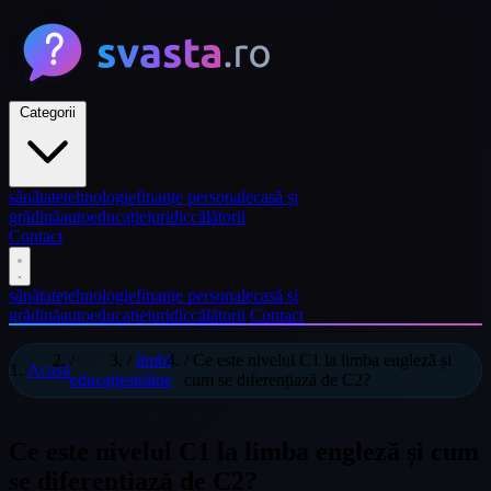
Categorii
sănătate
tehnologie
finanțe personale
casă și
grădină
auto
educație
juridic
călătorii
Contact
sănătate
tehnologie
finanțe personale
casă și
grădină
auto
educație
juridic
călătorii
Contact
/
/
limbi
/
Ce este nivelul C1 la limba engleză și
Acasă
educație
străine
cum se diferențiază de C2?
Ce este nivelul C1 la limba engleză și cum
se diferențiază de C2?