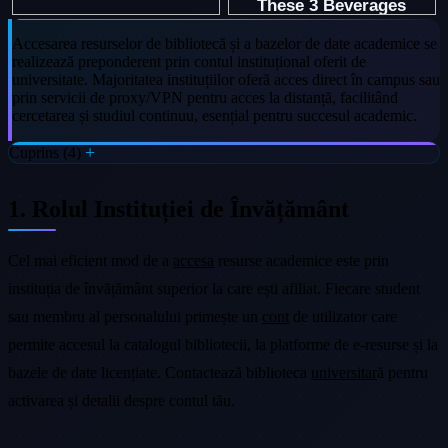
Accesarea resurselor de bibliotecă și a bazelor de date academice se
realizează preponderent prin contul instituțional oferit de
universitate. Majoritatea instituțiilor oferă acces direct în campus sau
prin servicii de proxy/VPN pentru acces la distanță, facilitând
cercetarea și studiul continuu, esențial pentru succesul academic.
Cuprins (4)
1. Rolul Instituției de Învățământ
Cel mai eficient mod de a
accesa
resurse academice este prin
instituția de învățământ superior la care ești afiliat. Fiecare student
sau membru al personalului primește un
cont
de utilizator care
permite accesul la catalogul bibliotecii, la platforme de e-resurse și la
bazele de date licențiate. Contactează biblioteca
universitar
ă pentru
activarea și detalii despre contul tău.