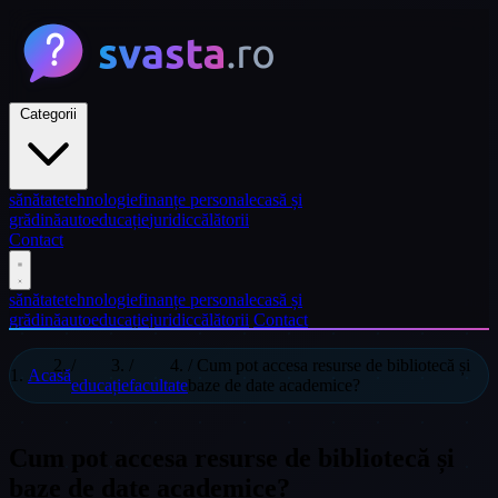
Categorii
sănătate
tehnologie
finanțe personale
casă și
grădină
auto
educație
juridic
călătorii
Contact
sănătate
tehnologie
finanțe personale
casă și
grădină
auto
educație
juridic
călătorii
Contact
/
/
/
Cum pot accesa resurse de bibliotecă și
Acasă
educație
facultate
baze de date academice?
Cum pot accesa resurse de bibliotecă și
baze de date academice?