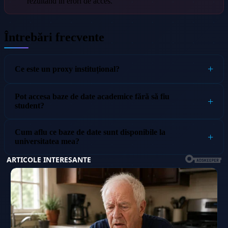
rezultând în erori de acces.
Întrebări frecvente
Ce este un proxy instituțional?
Pot accesa baze de date academice fără să fiu
student?
Cum aflu ce baze de date sunt disponibile la
universitatea mea?