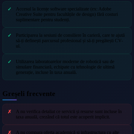
Accesul la licențe software specializate (ex: Adobe
Creative Suite pentru facultățile de design) fără costuri
suplimentare pentru studenți.
Participarea la sesiuni de consiliere în carieră, care te ajută
să-ți definești parcursul profesional și să-ți pregătești CV-
ul.
Utilizarea laboratoarelor moderne de robotică sau de
simulare financiară, echipate cu tehnologie de ultimă
generație, incluse în taxa anuală.
Greșeli frecvente
A nu verifica detaliat ce servicii și resurse sunt incluse în
taxa anuală, crezând că totul este acoperit implicit.
A nu compara oferta academică și infrastructura cu alte