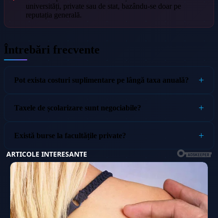
universități, private sau de stat, bazându-se doar pe
reputația generală.
Întrebări frecvente
Pot exista costuri suplimentare pe lângă taxa anuală?
Taxele de școlarizare sunt negociabile?
Există burse la facultățile private?