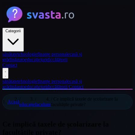
Categorii
sănătate
tehnologie
finanțe personale
casă și
grădină
auto
educație
juridic
călătorii
Contact
sănătate
tehnologie
finanțe personale
casă și
grădină
auto
educație
juridic
călătorii
Contact
/
/
/
Ce implică taxele de școlarizare la
Acasă
educație
facultate
facultățile private?
Ce implică taxele de școlarizare la
facultățile private?