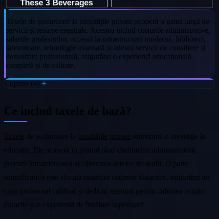
Taxele de școlarizare la facultățile private acoperă o gamă largă de
servicii și resurse esențiale. Acestea includ costurile administrative,
salariile profesorilor, accesul la infrastructură modernă, biblioteci,
laboratoare, tehnologie avansată și adesea servicii de consiliere și
dezvoltare profesională, asigurând o experiență educațională
completă și de calitate.
Cuprins (4)
Ce includ taxele de bază?
Taxele
de școlarizare la
facultățile
private
reprezintă o investiție în
educație. Ele acoperă în primul rând cheltuielile administrative,
precum înmatricularea și eliberarea actelor de studii. O parte
semnificativă este alocată salariilor cadrelor didactice, asigurând un
corp profesoral calificat și dedicat, esențial pentru calitatea actului
didactic și o experiență de învățare superioară.