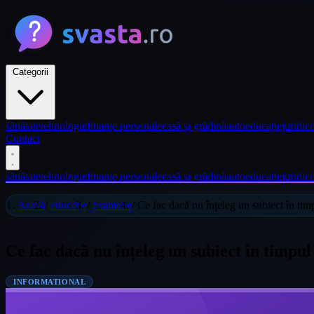
Categorii
sănătate
tehnologie
finanțe personale
casă și grădină
auto
educație
juridic
c
Contact
sănătate
tehnologie
finanțe personale
casă și grădină
auto
educație
juridic
c
Acasă
/
educație
/
examene
/
Ce fac dacă nu înțeleg un subiect în ti
Ce fac dacă nu înțeleg un subiect în timpu
INFORMATIONAL