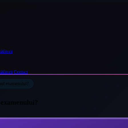
ălătorii
ălătorii
Contact
mpul examenului?
l examenului?