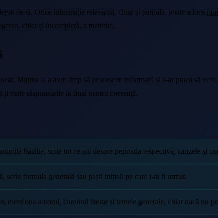
 legat de el. Orice informație relevantă, chiar și parțială, poate aduce
pun
egerea, chiar și incompletă, a materiei.
ă
blocat. Mintea ta a avut timp să proceseze informații și s-ar putea să vezi
ă-ți toate răspunsurile la final pentru coerență.
umită bătălie, scrie tot ce știi despre perioada respectivă, cauzele și co
 scrie formula generală sau pașii inițiali pe care i-ai fi urmat.
poți menționa autorul, curentul literar și temele generale, chiar dacă nu po