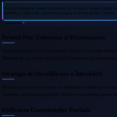
Dacă nu înțelegi un subiect la examen, nu te panica. Respiră adânc și î
întrebări pe care le știi, acumulează puncte și revino ulterior. Uneori,
Cuprins (4)
Primul Pas: Calmarea și Prioritizarea
Panica poate bloca accesul la informație. Închide ochii pentru câteva s
întrebările pe care le poți rezolva rapid. Abordează-le pe acestea prima
Strategii de Decodificare a Întrebării
Recitește întrebarea de mai multe ori. Subliniază cuvintele cheie și te
cunoștințe, ci formularea ambiguă. Gândește-te la contextul general al 
Utilizarea Cunoștințelor Parțiale