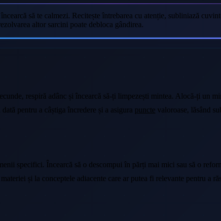
ncearcă să te calmezi. Recitește întrebarea cu atenție, subliniază cuvinte
 rezolvarea altor sarcini poate debloca gândirea.
ecunde, respiră adânc și încearcă să-ți limpezești mintea. Alocă-ți un m
 dată pentru a câștiga încredere și a asigura
puncte
valoroase, lăsând sub
rmenii specifici. Încearcă să o descompui în părți mai mici sau să o refo
materiei și la conceptele adiacente care ar putea fi relevante pentru a r