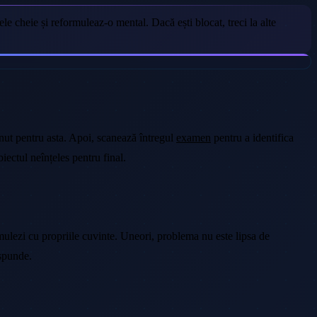
le cheie și reformuleaz-o mental. Dacă ești blocat, treci la alte
inut pentru asta. Apoi, scanează întregul
examen
pentru a identifica
iectul neînțeles pentru final.
rmulezi cu propriile cuvinte. Uneori, problema nu este lipsa de
ăspunde.