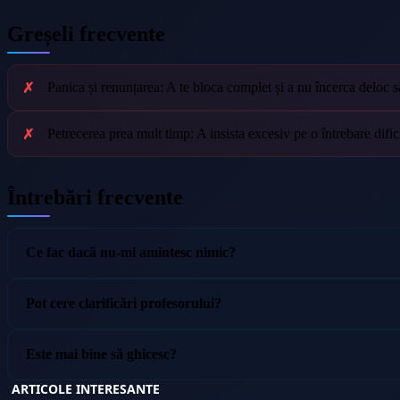
Greșeli frecvente
Panica și renunțarea: A te bloca complet și a nu încerca deloc să
Petrecerea prea mult timp: A insista excesiv pe o întrebare difi
Întrebări frecvente
Ce fac dacă nu-mi amintesc nimic?
Pot cere clarificări profesorului?
Este mai bine să ghicesc?