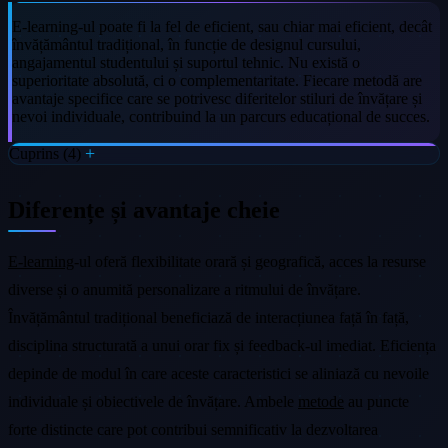
E-learning-ul poate fi la fel de eficient, sau chiar mai eficient, decât
învățământul tradițional, în funcție de designul cursului,
angajamentul studentului și suportul tehnic. Nu există o
superioritate absolută, ci o complementaritate. Fiecare metodă are
avantaje specifice care se potrivesc diferitelor stiluri de învățare și
nevoi individuale, contribuind la un parcurs educațional de succes.
Cuprins (4)
Diferențe și avantaje cheie
E-learning
-ul oferă flexibilitate orară și geografică, acces la resurse
diverse și o anumită personalizare a ritmului de învățare.
Învățământul tradițional beneficiază de interacțiunea față în față,
disciplina structurată a unui orar fix și feedback-ul imediat. Eficiența
depinde de modul în care aceste caracteristici se aliniază cu nevoile
individuale și obiectivele de învățare. Ambele
metode
au puncte
forte distincte care pot contribui semnificativ la dezvoltarea