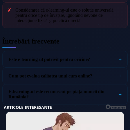
Considerarea că e-learning-ul este o soluție universală
pentru orice tip de învățare, ignorând nevoile de
interacțiune fizică și practică directă.
Întrebări frecvente
Este e-learning-ul potrivit pentru oricine?
Cum pot evalua calitatea unui curs online?
E-learning-ul este recunoscut pe piața muncii din
România?