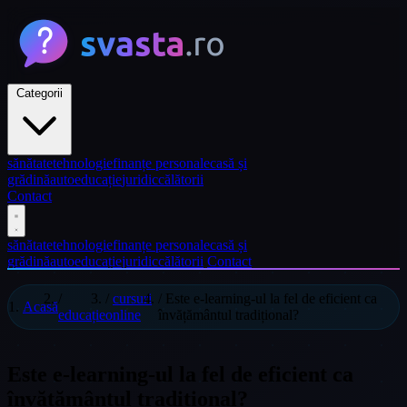
Categorii
sănătate
tehnologie
finanțe personale
casă și
grădină
auto
educație
juridic
călătorii
Contact
sănătate
tehnologie
finanțe personale
casă și
grădină
auto
educație
juridic
călătorii
Contact
/
/
cursuri
/
Este e-learning-ul la fel de eficient ca
Acasă
educație
online
învățământul tradițional?
Este e-learning-ul la fel de eficient ca
învățământul tradițional?