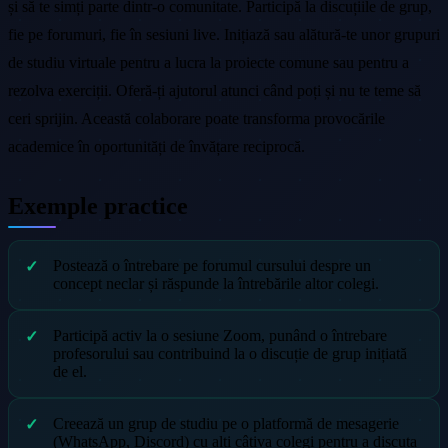
și să te simți parte dintr-o comunitate. Participă la discuțiile de grup,
fie pe forumuri, fie în sesiuni live. Inițiază sau alătură-te unor grupuri
de studiu virtuale pentru a lucra la proiecte comune sau pentru a
rezolva exerciții. Oferă-ți ajutorul atunci când poți și nu te teme să
ceri sprijin. Această colaborare poate transforma provocările
academice în oportunități de învățare reciprocă.
Exemple practice
Postează o întrebare pe forumul cursului despre un
concept neclar și răspunde la întrebările altor colegi.
Participă activ la o sesiune Zoom, punând o întrebare
profesorului sau contribuind la o discuție de grup inițiată
de el.
Creează un grup de studiu pe o platformă de mesagerie
(WhatsApp, Discord) cu alți câțiva colegi pentru a discuta