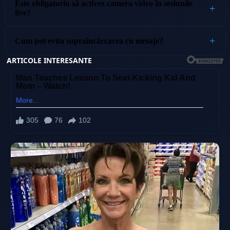
Este obligatoriu să activez camera video în sesiunile
live?
Cum pot evita supraîncărcarea cu mesaje?