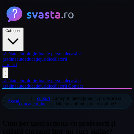
Categorii
sănătate
tehnologie
finanțe personale
casă și
grădină
auto
educație
juridic
călătorii
Contact
sănătate
tehnologie
finanțe personale
casă și
grădină
auto
educație
juridic
călătorii
Contact
/
/
cursuri
/
Cum pot interacționa cu profesorii și
Acasă
educație
online
ceilalți cursanți într-un curs online?
Cum pot interacționa cu profesorii și
ceilalți cursanți într-un curs online?