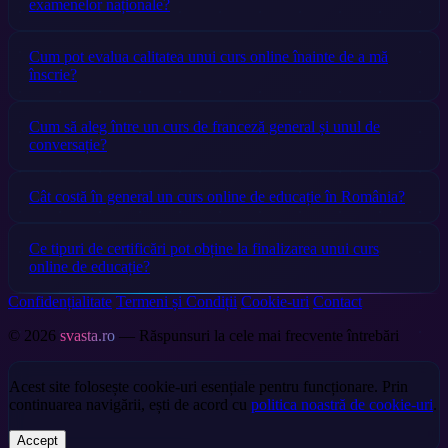
examenelor naționale?
Cum pot evalua calitatea unui curs online înainte de a mă
înscrie?
Cum să aleg între un curs de franceză general și unul de
conversație?
Cât costă în general un curs online de educație în România?
Ce tipuri de certificări pot obține la finalizarea unui curs
online de educație?
Confidențialitate
Termeni și Condiții
Cookie-uri
Contact
© 2026
svasta.ro
— Răspunsuri la cele mai frecvente întrebări
Acest site folosește cookie-uri esențiale pentru funcționare. Prin
continuarea navigării, ești de acord cu
politica noastră de cookie-uri
.
Accept