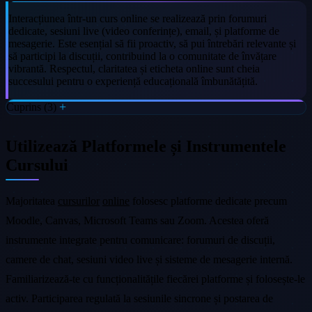
Interacțiunea într-un curs online se realizează prin forumuri
dedicate, sesiuni live (video conferințe), email, și platforme de
mesagerie. Este esențial să fii proactiv, să pui întrebări relevante și
să participi la discuții, contribuind la o comunitate de învățare
vibrantă. Respectul, claritatea și eticheta online sunt cheia
succesului pentru o experiență educațională îmbunătățită.
Cuprins (3)
Utilizează Platformele și Instrumentele
Cursului
Majoritatea
cursurilor
online
folosesc platforme dedicate precum
Moodle, Canvas, Microsoft Teams sau Zoom. Acestea oferă
instrumente integrate pentru comunicare: forumuri de discuții,
camere de chat, sesiuni video live și sisteme de mesagerie internă.
Familiarizează-te cu funcționalitățile fiecărei platforme și folosește-le
activ. Participarea regulată la sesiunile sincrone și postarea de