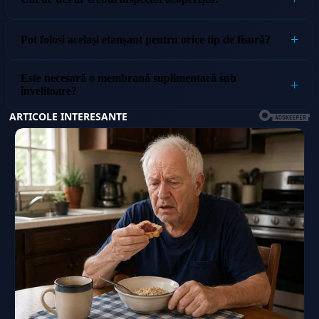
Pot folosi același etanșant pentru orice tip de fisură?
Este necesară o membrană suplimentară sub
învelitoare?