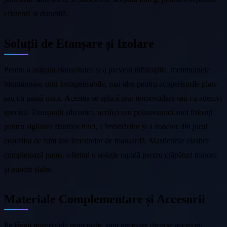
eficientă și durabilă.
Soluții de Etanșare și Izolare
Pentru a asigura etanșeitatea și a preveni infiltrațiile, membranele
bituminoase sunt indispensabile, mai ales pentru acoperișurile plate
sau cu pantă mică. Acestea se aplică prin termosudare sau cu adezivi
speciali. Etanșanții siliconici, acrilici sau poliuretanici sunt folosiți
pentru sigilarea fisurilor mici, a îmbinărilor și a zonelor din jurul
coșurilor de fum sau ferestrelor de mansardă. Masticurile elastice
completează gama, oferind o soluție rapidă pentru crăpături minore
și puncte slabe.
Materiale Complementare și Accesorii
Pe lângă materialele principale, sunt necesare diverse accesorii.