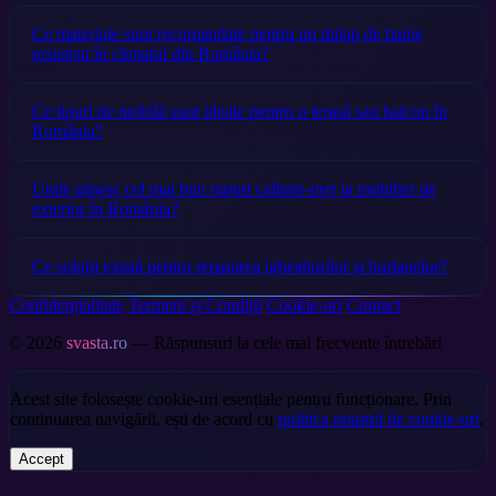
Ce materiale sunt recomandate pentru un dulap de haine
rezistent în climatul din România?
Ce tipuri de mobilă sunt ideale pentru o terasă sau balcon în
România?
Unde găsesc cel mai bun raport calitate-preț la mobilier de
exterior în România?
Ce soluții există pentru repararea jgheaburilor și burlanelor?
Confidențialitate
Termeni și Condiții
Cookie-uri
Contact
© 2026
svasta.ro
— Răspunsuri la cele mai frecvente întrebări
Acest site folosește cookie-uri esențiale pentru funcționare. Prin
continuarea navigării, ești de acord cu
politica noastră de cookie-uri
.
Accept