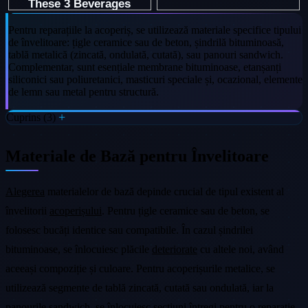
Pentru reparațiile la acoperiș, se utilizează materiale specifice tipului
de învelitoare: țigle ceramice sau de beton, șindrilă bituminoasă,
tablă metalică (zincată, ondulată, cutată), sau panouri sandwich.
Complementar, sunt esențiale membrane bituminoase, etanșanți
siliconici sau poliuretanici, masticuri speciale și, ocazional, elemente
de lemn sau metal pentru structură.
Cuprins (3)
Materiale de Bază pentru Învelitoare
Alegerea
materialelor de bază depinde crucial de tipul existent al
învelitorii
acoperișului
. Pentru țigle ceramice sau de beton, se
folosesc bucăți identice sau compatibile. În cazul șindrilei
bituminoase, se înlocuiesc plăcile
deteriorate
cu altele noi, având
aceeași compoziție și culoare. Pentru acoperișurile metalice, se
utilizează segmente de tablă zincată, cutată sau ondulată, iar la
panourile sandwich, se înlocuiesc secțiuni întregi pentru o reparație