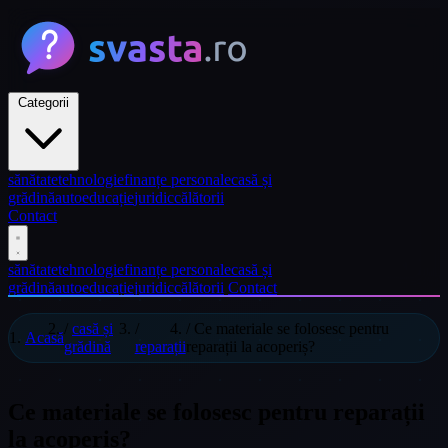
Categorii
sănătate
tehnologie
finanțe personale
casă și
grădină
auto
educație
juridic
călătorii
Contact
sănătate
tehnologie
finanțe personale
casă și
grădină
auto
educație
juridic
călătorii
Contact
/
casă și
/
/
Ce materiale se folosesc pentru
Acasă
grădină
reparații
reparații la acoperiș?
Ce materiale se folosesc pentru reparații
la acoperiș?