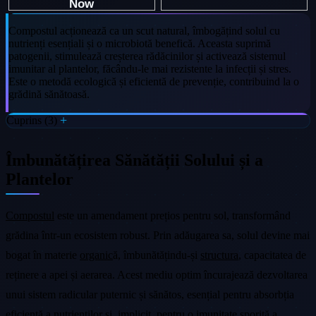
Compostul acționează ca un scut natural, îmbogățind solul cu
nutrienți esențiali și o microbiotă benefică. Aceasta suprimă
patogenii, stimulează creșterea rădăcinilor și activează sistemul
imunitar al plantelor, făcându-le mai rezistente la infecții și stres.
Este o metodă ecologică și eficientă de prevenție, contribuind la o
grădină sănătoasă.
Cuprins (3)
Îmbunătățirea Sănătății Solului și a
Plantelor
Compostul
este un amendament prețios pentru sol, transformând
grădina într-un ecosistem robust. Prin adăugarea sa, solul devine mai
bogat în materie
organic
ă, îmbunătățindu-și
structura
, capacitatea de
reținere a apei și aerarea. Acest mediu optim încurajează dezvoltarea
unui sistem radicular puternic și sănătos, esențial pentru absorbția
eficientă a nutrienților și, implicit, pentru o imunitate sporită a