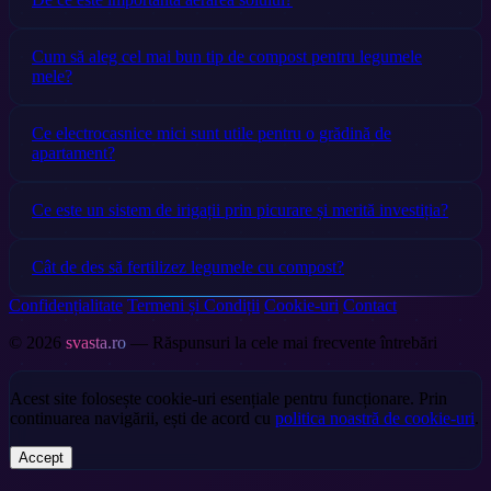
Cum să aleg cel mai bun tip de compost pentru legumele
mele?
Ce electrocasnice mici sunt utile pentru o grădină de
apartament?
Ce este un sistem de irigații prin picurare și merită investiția?
Cât de des să fertilizez legumele cu compost?
Confidențialitate
Termeni și Condiții
Cookie-uri
Contact
© 2026
svasta.ro
— Răspunsuri la cele mai frecvente întrebări
Acest site folosește cookie-uri esențiale pentru funcționare. Prin
continuarea navigării, ești de acord cu
politica noastră de cookie-uri
.
Accept