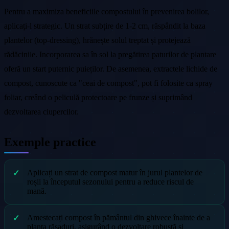
Pentru a maximiza beneficiile compostului în prevenirea bolilor,
aplicați-l strategic. Un strat subțire de 1-2 cm, răspândit la baza
plantelor (top-dressing), hrănește solul treptat și protejează
rădăcinile. Incorporarea sa în sol la pregătirea paturilor de plantare
oferă un start puternic puieților. De asemenea, extractele lichide de
compost, cunoscute ca "ceai de compost", pot fi folosite ca spray
foliar, creând o peliculă protectoare pe frunze și suprimând
dezvoltarea ciupercilor.
Exemple practice
Aplicați un strat de compost matur în jurul plantelor de
roșii la începutul sezonului pentru a reduce riscul de
mană.
Amestecați compost în pământul din ghivece înainte de a
planta răsaduri, asigurând o dezvoltare robustă și