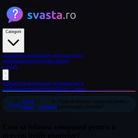
Categorii
sănătate
tehnologie
finanțe personale
casă și
grădină
auto
educație
juridic
călătorii
Contact
sănătate
tehnologie
finanțe personale
casă și
grădină
auto
educație
juridic
călătorii
Contact
/
casă și
/
/
Cum să folosesc compostul pentru a
Acasă
grădină
grădinărit
preveni bolile plantelor?
Cum să folosesc compostul pentru a
preveni bolile plantelor?