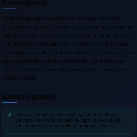
Convenționale
Odată ce boala a apărut, este necesară intervenția. Pentru boli
fungice precum mana sau făinarea, se pot folosi soluții ecologice pe
bază de bicarbonat de sodiu, lapte sau extracte de plante, eficiente în
stadii incipiente. Pentru cazuri mai severe sau ca prevenție robustă,
se pot aplica tratamente cu fungicide specifice, pe bază de cupru sau
sulf, respectând instrucțiunile producătorului. Este important să
aplicăm tratamentele la momentul potrivit și în doza corectă pentru
eficiență maximă.
Exemple practice
Pentru a combate mana la roșii, aplicați un tratament
preventiv cu o soluție pe bază de cupru, în special după
ploi abundente sau în condiții de umiditate ridicată.