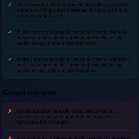
Dacă observați făinare pe frunzele de dovlecei, pulverizați
o soluție de 1 linguriță de bicarbonat de sodiu la 1 litru de
apă, repetând la 5-7 zile.
Pentru a preveni putregaiul cenușiu la căpșuni, asigurați o
bună aerisire între plante și îndepărtați fructele afectate
imediat ce apar, pentru a opri răspândirea.
Pentru a preveni putregaiul cenușiu la căpșuni, asigurați o
bună aerisire între plante și îndepărtați fructele afectate
imediat ce apar, pentru a opri răspândirea.
Greșeli frecvente
Irigarea frunzelor legumelor seara, ceea ce menține
umezeala pe plante pe timpul nopții și favorizează
dezvoltarea bolilor fungice.
Ignorarea primelor semne de boală, așteptând ca problema