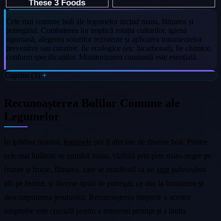
Cele mai comune boli ale legumelor includ mana, făinarea și
putregaiul. Combaterea lor implică rotația culturilor, igienă
riguroasă, alegerea soiurilor rezistente și aplicarea tratamentelor
preventive sau curative, fie ecologice (ex: bicarbonat), fie chimice,
conform specificațiilor. Monitorizarea constantă este esențială.
Cuprins (3)
Recunoașterea Bolilor Comune ale
Legumelor
În grădina noastră,
legumele
pot fi afectate de diverse boli. Printre
cele mai întâlnite se numără mana, vizibilă prin pete maro-negre pe
frunze și fructe, făinarea, care se manifestă ca un
strat
pulverulent
alb pe frunze, și diverse tipuri de putregai, ce duc la înmuierea și
descompunerea țesuturilor. Recunoașterea timpurie a acestor
simptome este crucială pentru a interveni prompt și a limita