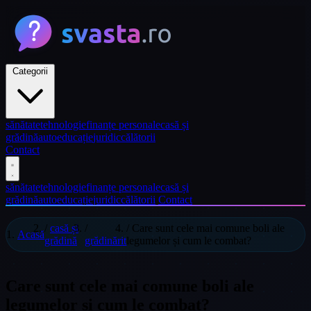
Categorii
sănătate
tehnologie
finanțe personale
casă și
grădină
auto
educație
juridic
călătorii
Contact
sănătate
tehnologie
finanțe personale
casă și
grădină
auto
educație
juridic
călătorii
Contact
/
casă și
/
/
Care sunt cele mai comune boli ale
Acasă
grădină
grădinărit
legumelor și cum le combat?
Care sunt cele mai comune boli ale
legumelor și cum le combat?