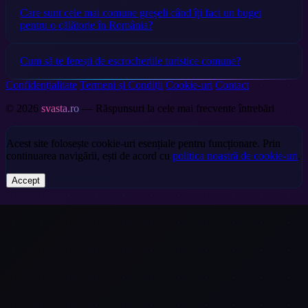
Care sunt cele mai comune greșeli când îți faci un buget
pentru o călătorie în România?
Cum să te ferești de escrocheriile turistice comune?
Confidențialitate
Termeni și Condiții
Cookie-uri
Contact
© 2026
svasta.ro
— Răspunsuri la cele mai frecvente întrebări
Acest site folosește cookie-uri esențiale pentru funcționare. Prin
continuarea navigării, ești de acord cu
politica noastră de cookie-uri
.
Accept