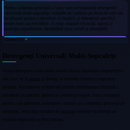
Pentru curățenia generală a casei, sunt recomandați detergenții
universali multi-suprafețe, soluțiile de curățare pe bază de oțet sau
bicarbonat pentru o abordare ecologică, și detergenți specifici
pentru baie sau bucătărie. Aceștia asigură eficiență, igienă și
protecția suprafețelor, menținând casa curată și proaspătă.
Cuprins (3)
Detergenți Universali Multi-Suprafețe
Acești detergenți sunt soluția ideală pentru majoritatea suprafețelor
din casă, de la
gresie
și faianță, la mobilier laminat și suprafețe
lavabile. Formula lor echilibrată permite îndepărtarea eficientă a
murdăriei și grăsimii, lăsând un parfum proaspăt. Sunt concepuți
pentru a nu deteriora materialele comune și a simplifica procesul de
curățenie, reducând numărul de
produse
necesare și oferind un
rezultat impecabil cu efort minim.