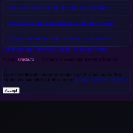
Cât costă o renovare a băii, incluzând gresie și faianță?
Cum să aleg dulapuri de bucătărie funcționale și estetice?
Cum aleg cel mai bun robinet pentru baie sau bucătărie?
Confidențialitate
Termeni și Condiții
Cookie-uri
Contact
© 2026
svasta.ro
— Răspunsuri la cele mai frecvente întrebări
Acest site folosește cookie-uri esențiale pentru funcționare. Prin
continuarea navigării, ești de acord cu
politica noastră de cookie-uri
.
Accept