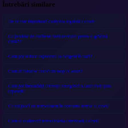
Întrebări similare
De ce este importantă curățenia regulată a casei?
Ce produse de curățenie sunt necesare pentru o grădină
curată?
Cum pot reduce expunerea la alergeni în casă?
Cum să folosesc corect un mop cu aburi?
Cum pot îmbunătăți eficiența energetică a casei mele prin
reparații?
Ce rol joacă un termosistem în confortul termic al casei?
Cum se realizează termoizolația exterioară a casei?