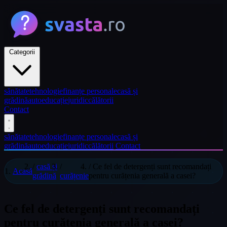
Categorii
sănătate
tehnologie
finanțe personale
casă și
grădină
auto
educație
juridic
călătorii
Contact
sănătate
tehnologie
finanțe personale
casă și
grădină
auto
educație
juridic
călătorii
Contact
/
casă și
/
/
Ce fel de detergenți sunt recomandați
Acasă
grădină
curățenie
pentru curățenia generală a casei?
Ce fel de detergenți sunt recomandați
pentru curățenia generală a casei?