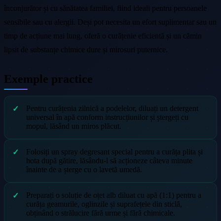
înconjurător și cu sănătatea familiei, fiind ideali pentru persoanele
sensibile sau cu alergii. Deși pot necesita un efort suplimentar sau un
timp de acțiune mai lung, oferă o curățenie eficientă și un cămin
lipsit de substanțe chimice dure și mirosuri puternice.
Exemple practice
Pentru curățenia zilnică a podelelor, diluați un detergent
universal în apă conform instrucțiunilor și ștergeți cu
mopul, lăsând un miros plăcut.
Folosiți un spray degresant special pentru a curăța plita și
hota după gătire, lăsându-l să acționeze câteva minute
înainte de a șterge cu o lavetă umedă.
Preparați o soluție de oțet alb diluat cu apă (1:1) pentru a
curăța geamurile, oglinzile și suprafețele din sticlă,
obținând o strălucire fără urme și fără chimicale.