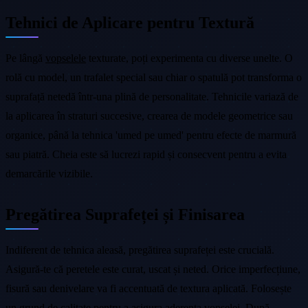
Tehnici de Aplicare pentru Textură
Pe lângă
vopselele
texturate, poți experimenta cu diverse unelte. O
rolă cu model, un trafalet special sau chiar o spatulă pot transforma o
suprafață netedă într-una plină de personalitate. Tehnicile variază de
la aplicarea în straturi succesive, crearea de modele geometrice sau
organice, până la tehnica 'umed pe umed' pentru efecte de marmură
sau piatră. Cheia este să lucrezi rapid și consecvent pentru a evita
demarcările vizibile.
Pregătirea Suprafeței și Finisarea
Indiferent de tehnica aleasă, pregătirea suprafeței este crucială.
Asigură-te că peretele este curat, uscat și neted. Orice imperfecțiune,
fisură sau denivelare va fi accentuată de textura aplicată. Folosește
un grund de calitate pentru a asigura aderența vopselei. După