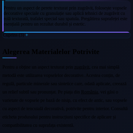
Pentru un aspect de perete texturat prin zugrăvit, folosește vopsele
decorative speciale cu granulație sau aplică tehnici de zugrăvit cu
rolă texturată, trafalet special sau spatula. Pregătirea suprafeței este
esențială pentru un rezultat durabil și estetic.
Cuprins (3)
Alegerea Materialelor Potrivite
Pentru a obține un aspect texturat prin
zugrăvit
, cea mai simplă
metodă este utilizarea vopselelor decorative. Acestea conțin, de
regulă, particule minerale sau sintetice care, odată aplicate, creează
un relief subtil sau pronunțat. Pe piața din
România
, vei găsi o
varietate de vopsele pe bază de nisip, cu efect de antic, sau vopsele
cu aspect de tencuială decorativă, potrivite pentru interior. Consultă
eticheta produsului pentru instrucțiuni specifice de aplicare și
compatibilitatea cu suprafața existentă.