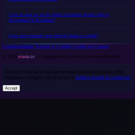
Cum să aleg un set de rafturi rezistente pentru cărți și
decorațiuni în România?
Care sunt semnele unei infecții fungice a pielii?
Confidențialitate
Termeni și Condiții
Cookie-uri
Contact
© 2026
svasta.ro
— Răspunsuri la cele mai frecvente întrebări
Acest site folosește cookie-uri esențiale pentru funcționare. Prin
continuarea navigării, ești de acord cu
politica noastră de cookie-uri
.
Accept