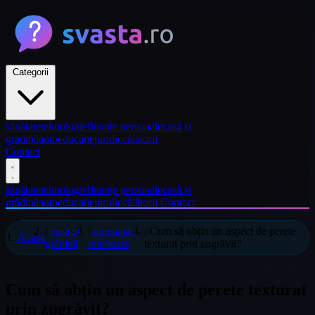
Categorii
sănătate
tehnologie
finanțe personale
casă și
grădină
auto
educație
juridic
călătorii
Contact
sănătate
tehnologie
finanțe personale
casă și
grădină
auto
educație
juridic
călătorii
Contact
/
casă și
/
amenajări
/
Cum să obțin un aspect de perete
Acasă
grădină
interioare
texturat prin zugrăvit?
Cum să obțin un aspect de perete texturat
prin zugrăvit?