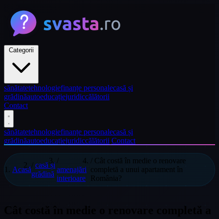
Categorii
sănătate
tehnologie
finanțe personale
casă și
grădină
auto
educație
juridic
călătorii
Contact
sănătate
tehnologie
finanțe personale
casă și
grădină
auto
educație
juridic
călătorii
Contact
/
/
Cât costă în medie o renovare
/
casă și
Acasă
amenajări
completă a unui apartament în
grădină
interioare
România?
Cât costă în medie o renovare completă a