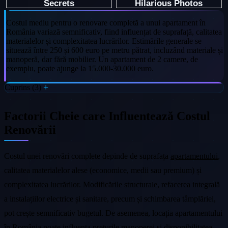
Costul mediu pentru o renovare completă a unui apartament în
România variază semnificativ, fiind influențat de suprafață, calitatea
materialelor și complexitatea lucrărilor. Estimările generale se
situează între 250 și 600 euro pe metru pătrat, incluzând materiale și
manoperă, dar fără mobilier. Un apartament de 2 camere, de
exemplu, poate ajunge la 15.000-30.000 euro.
Cuprins (3)
Factorii Cheie care Influentează Costul
Renovării
Costul unei renovări complete depinde de suprafața
apartamentului
,
calitatea materialelor alese (economice, medii sau premium) și
complexitatea lucrărilor. Modificările structurale, refacerea integrală
a instalațiilor electrice și sanitare, precum și schimbarea tâmplăriei,
pot crește semnificativ bugetul. De asemenea, locația apartamentului
în
România
poate influența prețurile manoperei și disponibilitatea