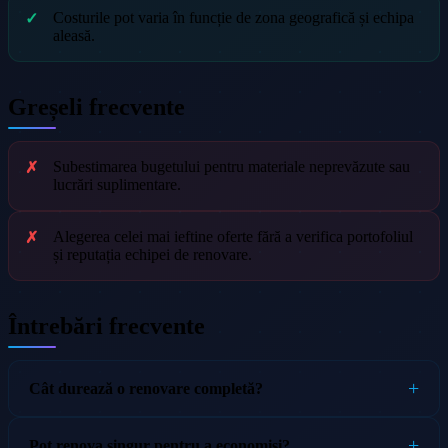
Costurile pot varia în funcție de zona geografică și echipa
aleasă.
Greșeli frecvente
Subestimarea bugetului pentru materiale neprevăzute sau
lucrări suplimentare.
Alegerea celei mai ieftine oferte fără a verifica portofoliul
și reputația echipei de renovare.
Întrebări frecvente
Cât durează o renovare completă?
Pot renova singur pentru a economisi?