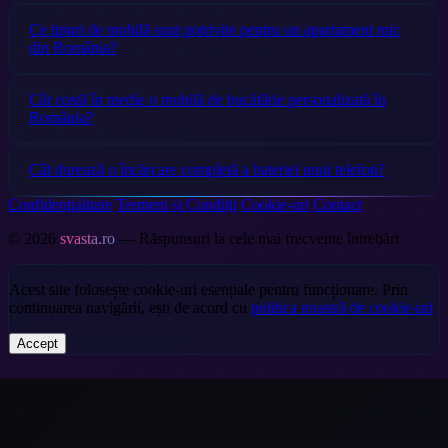
Ce tipuri de mobilă sunt potrivite pentru un apartament mic
din România?
Cât costă în medie o mobilă de bucătărie personalizată în
România?
Cât durează o încărcare completă a bateriei unui telefon?
Confidențialitate
Termeni și Condiții
Cookie-uri
Contact
© 2026
svasta.ro
— Răspunsuri la cele mai frecvente întrebări
Acest site folosește cookie-uri esențiale pentru funcționare. Prin
continuarea navigării, ești de acord cu
politica noastră de cookie-uri
.
Accept